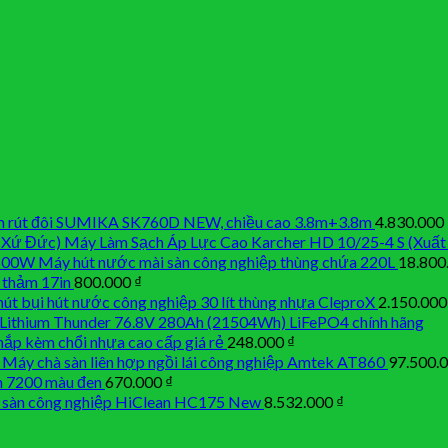
 rút đôi SUMIKA SK760D NEW, chiều cao 3.8m+3.8m
4.830.000
Máy Làm Sạch Áp Lực Cao Karcher HD 10/25-4 S (Xuất
Máy hút nước mài sàn công nghiệp thùng chứa 220L
18.800
 thảm 17in
800.000
₫
út bụi hút nước công nghiệp 30 lít thùng nhựa CleproX
2.150.00
 Lithium Thunder 76.8V 280Ah (21504Wh) LiFePO4 chính hãng
 nắp kèm chổi nhựa cao cấp giá rẻ
248.000
₫
Máy chà sàn liên hợp ngồi lái công nghiệp Amtek AT860
97.500.
n 7200 màu đen
670.000
₫
 sàn công nghiệp HiClean HC175 New
8.532.000
₫