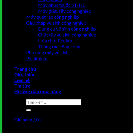
Máy phun thuốc STIHL
Máy giặt, sấy công nghiệp
Máy quét rác công nghiệp
Giải pháp vệ sinh công nghiệp
Dụng cụ vệ sinh công nghiệp
Chất tẩy vệ sinh công nghiệp
Hóa chất Ecolab
Thùng rác công cộng
Phụ tùng máy vệ sinh
Pin lithium
Trang chủ
Giới thiệu
Liên hệ
Tin tức
Hướng dẫn mua hàng
Tìm
kiếm:
Giỏ hàng /
0
₫
Chưa có sản phẩm trong giỏ hàng.