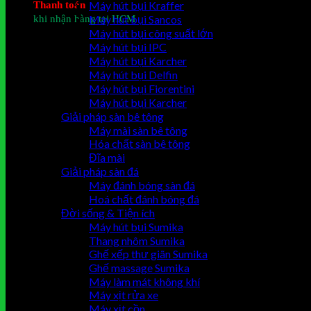
Thanh toán
Máy hút bụi Kraffer
khi nhận hàng tại HCM
Máy hút bụi Sancos
Giỏ hàng
Máy hút bụi công suất lớn
Máy hút bụi IPC
Chưa có sản phẩm trong giỏ hàng.
Máy hút bụi Karcher
Máy hút bụi Delfin
Máy hút bụi Fiorentini
Máy hút bụi Karcher
Giải pháp sàn bê tông
Máy mài sàn bê tông
Hóa chất sàn bê tông
Đĩa mài
Giải pháp sàn đá
Máy đánh bóng sàn đá
Hoá chất đánh bóng đá
Đời sống & Tiện ích
Máy hút bụi Sumika
Thang nhôm Sumika
Ghế xếp thư giãn Sumika
Ghế massage Sumika
Máy làm mát không khí
Máy xịt rửa xe
Máy xịt cồn