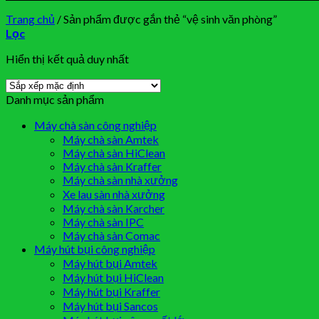
Trang chủ
/
Sản phẩm được gắn thẻ “vệ sinh văn phòng”
Lọc
Hiển thị kết quả duy nhất
Danh mục sản phẩm
Máy chà sàn công nghiệp
Máy chà sàn Amtek
Máy chà sàn HiClean
Máy chà sàn Kraffer
Máy chà sàn nhà xưởng
Xe lau sàn nhà xưởng
Máy chà sàn Karcher
Máy chà sàn IPC
Máy chà sàn Comac
Máy hút bụi công nghiệp
Máy hút bụi Amtek
Máy hút bụi HiClean
Máy hút bụi Kraffer
Máy hút bụi Sancos