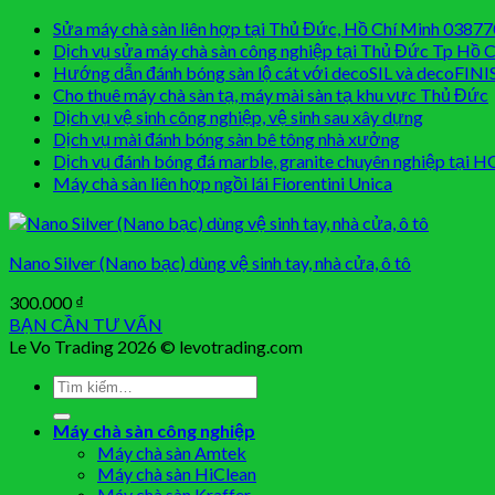
Sửa máy chà sàn liên hợp tại Thủ Đức, Hồ Chí Minh 0387
Dịch vụ sửa máy chà sàn công nghiệp tại Thủ Đức Tp Hồ 
Hướng dẫn đánh bóng sàn lộ cát với decoSIL và decoFINI
Cho thuê máy chà sàn tạ, máy mài sàn tạ khu vực Thủ Đức
Dịch vụ vệ sinh công nghiệp, vệ sinh sau xây dựng
Dịch vụ mài đánh bóng sàn bê tông nhà xưởng
Dịch vụ đánh bóng đá marble, granite chuyên nghiệp tại 
Máy chà sàn liên hợp ngồi lái Fiorentini Unica
Nano Silver (Nano bạc) dùng vệ sinh tay, nhà cửa, ô tô
300.000
₫
BẠN CẦN TƯ VẤN
Le Vo Trading 2026 © levotrading.com
Tìm
kiếm:
Máy chà sàn công nghiệp
Máy chà sàn Amtek
Máy chà sàn HiClean
Máy chà sàn Kraffer