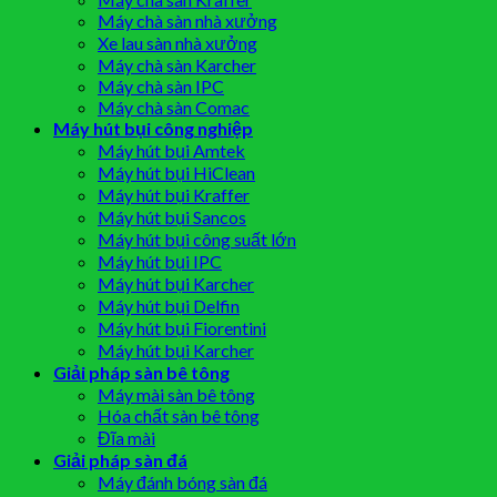
Máy chà sàn nhà xưởng
Xe lau sàn nhà xưởng
Máy chà sàn Karcher
Máy chà sàn IPC
Máy chà sàn Comac
Máy hút bụi công nghiệp
Máy hút bụi Amtek
Máy hút bụi HiClean
Máy hút bụi Kraffer
Máy hút bụi Sancos
Máy hút bụi công suất lớn
Máy hút bụi IPC
Máy hút bụi Karcher
Máy hút bụi Delfin
Máy hút bụi Fiorentini
Máy hút bụi Karcher
Giải pháp sàn bê tông
Máy mài sàn bê tông
Hóa chất sàn bê tông
Đĩa mài
Giải pháp sàn đá
Máy đánh bóng sàn đá