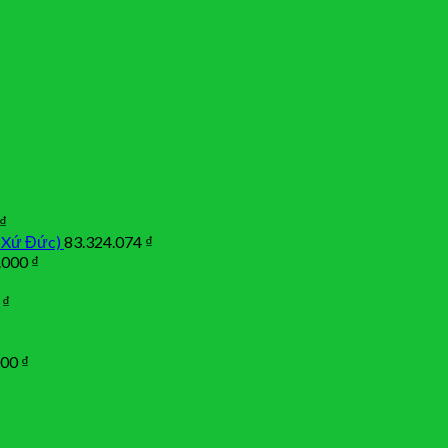
₫
 Xứ Đức)
83.324.074
₫
.000
₫
0
₫
000
₫