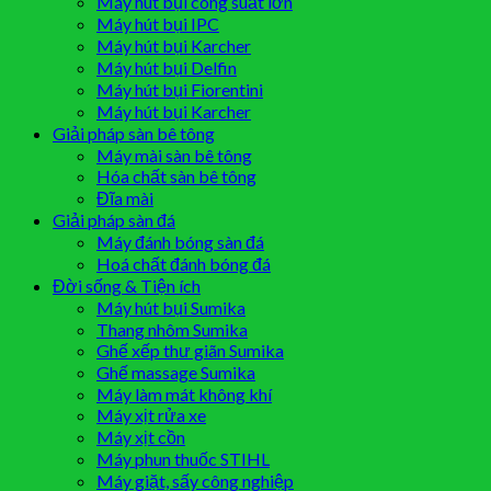
Máy hút bụi công suất lớn
Máy hút bụi IPC
Máy hút bụi Karcher
Máy hút bụi Delfin
Máy hút bụi Fiorentini
Máy hút bụi Karcher
Giải pháp sàn bê tông
Máy mài sàn bê tông
Hóa chất sàn bê tông
Đĩa mài
Giải pháp sàn đá
Máy đánh bóng sàn đá
Hoá chất đánh bóng đá
Đời sống & Tiện ích
Máy hút bụi Sumika
Thang nhôm Sumika
Ghế xếp thư giãn Sumika
Ghế massage Sumika
Máy làm mát không khí
Máy xịt rửa xe
Máy xịt cồn
Máy phun thuốc STIHL
Máy giặt, sấy công nghiệp