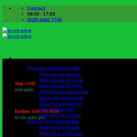
Skip
Contact
to
08:00 - 17:00
content
(028) 6685 7745
Danh mục sản phẩm
Máy chà sàn công nghiệp
Máy chà sàn Amtek
Máy chà sàn HiClean
Ship COD
Máy chà sàn Kraffer
toàn quốc
Máy chà sàn nhà xưởng
Xe lau sàn nhà xưởng
Máy chà sàn Karcher
Máy chà sàn IPC
Hotline: 038 770 8568
Máy chà sàn Comac
tư vấn miễn phí
Máy hút bụi công nghiệp
Máy hút bụi Amtek
Máy hút bụi HiClean