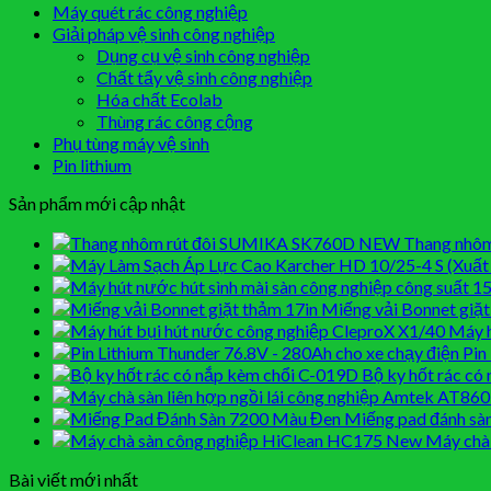
Máy quét rác công nghiệp
Giải pháp vệ sinh công nghiệp
Dụng cụ vệ sinh công nghiệp
Chất tẩy vệ sinh công nghiệp
Hóa chất Ecolab
Thùng rác công cộng
Phụ tùng máy vệ sinh
Pin lithium
Sản phẩm mới cập nhật
Thang nhôm
Miếng vải Bonnet giặt
Máy h
Pin
Bộ ky hốt rác có
Miếng pad đánh sà
Máy chà
Bài viết mới nhất