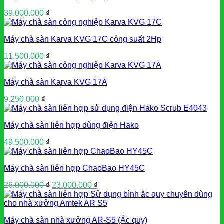
39.000.000
₫
Máy chà sàn Karva KVG 17C công suất 2Hp
11.500.000
₫
Máy chà sàn Karva KVG 17A
9.250.000
₫
Máy chà sàn liên hợp dùng điện Hako
49.500.000
₫
Máy chà sàn liên hợp ChaoBao HY45C
Giá
Giá
26.000.000
₫
23.000.000
₫
gốc
hiện
là:
tại
26.000.000 ₫.
là:
Máy chà sàn nhà xưởng AR-S5 (Ắc quy)
23.000.000 ₫.