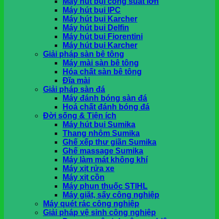
Máy hút bụi công suất lớn
khi nhận hàng tại HCM
Máy hút bụi IPC
Máy hút bụi Karcher
Máy hút bụi Delfin
Giỏ hàng
Máy hút bụi Fiorentini
Máy hút bụi Karcher
Chưa có sản phẩm trong giỏ hàng.
Giải pháp sàn bê tông
Máy mài sàn bê tông
Hóa chất sàn bê tông
Đĩa mài
Giải pháp sàn đá
Máy đánh bóng sàn đá
Hoá chất đánh bóng đá
Đời sống & Tiện ích
Máy hút bụi Sumika
Thang nhôm Sumika
Ghế xếp thư giãn Sumika
Ghế massage Sumika
Máy làm mát không khí
Máy xịt rửa xe
Máy xịt cồn
Máy phun thuốc STIHL
Máy giặt, sấy công nghiệp
Máy quét rác công nghiệp
Giải pháp vệ sinh công nghiệp