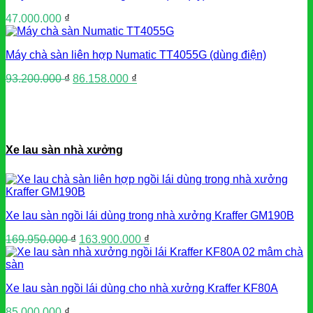
47.000.000
₫
Máy chà sàn liên hợp Numatic TT4055G (dùng điện)
Giá
Giá
93.200.000
₫
86.158.000
₫
gốc
hiện
là:
tại
93.200.000 ₫.
là:
86.158.000 ₫.
Xe lau sàn nhà xưởng
Xe lau sàn ngồi lái dùng trong nhà xưởng Kraffer GM190B
Giá
Giá
169.950.000
₫
163.900.000
₫
gốc
hiện
là:
tại
169.950.000 ₫.
là:
Xe lau sàn ngồi lái dùng cho nhà xưởng Kraffer KF80A
163.900.000 ₫.
85.000.000
₫