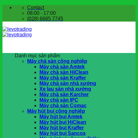
Skip
Contact
to
08:00 - 17:00
content
(028) 6685 7745
Danh mục sản phẩm
Máy chà sàn công nghiệp
Máy chà sàn Amtek
Máy chà sàn HiClean
Máy chà sàn Kraffer
Ship COD
Máy chà sàn nhà xưởng
toàn quốc
Xe lau sàn nhà xưởng
Máy chà sàn Karcher
Máy chà sàn IPC
Máy chà sàn Comac
Hotline: 038 770 8568
Máy hút bụi công nghiệp
tư vấn miễn phí
Máy hút bụi Amtek
Máy hút bụi HiClean
Máy hút bụi Kraffer
Máy hút bụi Sancos
Thanh toán