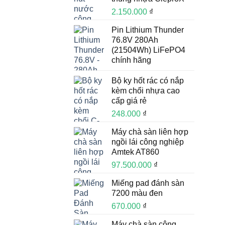
2.150.000
₫
Pin Lithium Thunder
76.8V 280Ah
(21504Wh) LiFePO4
chính hãng
Bộ ky hốt rác có nắp
kèm chổi nhựa cao
cấp giá rẻ
248.000
₫
Máy chà sàn liên hợp
ngồi lái công nghiệp
Amtek AT860
97.500.000
₫
Miếng pad đánh sàn
7200 màu đen
670.000
₫
Máy chà sàn công