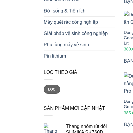
BẠN
Đời sống & Tiện ích
Máy quét rác công nghiệp
Dung
Giải pháp vệ sinh công nghiệp
Good
Lít
Phụ tùng máy vệ sinh
380
Pin lithium
BẠN
LỌC THEO GIÁ
Giá
Giá
LỌC
tối
tối
thiểu
đa
Dung
Goo
SẢN PHẨM MỚI CẬP NHẬT
385
BẠN
Thang nhôm rút đôi
SUMIKA SK760D