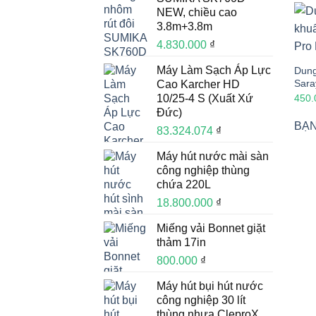
NEW, chiều cao
3.8m+3.8m
4.830.000
₫
Máy Làm Sạch Áp Lực
Dung
Sara
Cao Karcher HD
450
10/25-4 S (Xuất Xứ
Đức)
BẠN
83.324.074
₫
Máy hút nước mài sàn
công nghiệp thùng
chứa 220L
18.800.000
₫
Miếng vải Bonnet giặt
thảm 17in
800.000
₫
Máy hút bụi hút nước
công nghiệp 30 lít
thùng nhựa CleproX