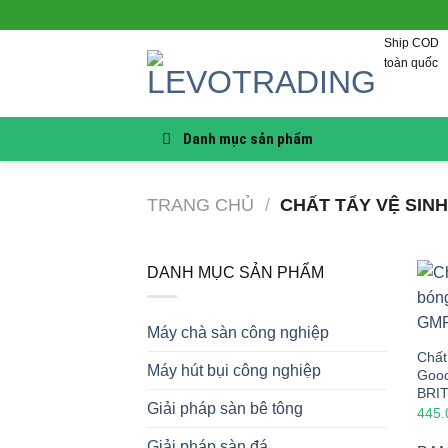
Skip
to
Ship COD
content
toàn quốc
Danh mục sản phẩm
TRANG CHỦ
/
CHẤT TẨY VỆ SIN
DANH MỤC SẢN PHẨM
Máy chà sàn công nghiệp
Chất
Máy hút bụi công nghiệp
Goo
BRI
Giải pháp sàn bê tông
445
Giải pháp sàn đá