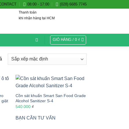
CONTACT
08:00 - 17:00
(028) 6685 7745
Thanh toán
khi nhận hàng tại HCM
GIỎ HÀNG /
0
₫
ả
ro
Cồn sát khuẩn Smart San Food Grade
 giặt
Alcohol Sanitizer S-4
540.000
₫
BẠN CẦN TƯ VẤN