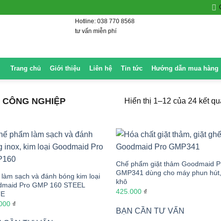
Hotline: 038 770 8568
tư vấn miễn phí
Trang chủ
Giới thiệu
Liên hệ
Tin tức
Hướng dẫn mua hàng
H CÔNG NGHIỆP
Hiển thị 1–12 của 24 kết qu
Chế phẩm giặt thảm Goodmaid P
GMP341 dùng cho máy phun hút,
 làm sạch và đánh bóng kim loại
khô
dmaid Pro GMP 160 STEEL
425.000
₫
TE
.000
₫
BẠN CẦN TƯ VẤN