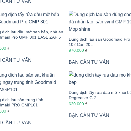
 CẦN TƯ VẤN
 dịch lau dầu mỡ sàn bếp, nhà ăn
maid Pro GMP 301 EASE ZAP 5
Dung dịch lau sàn Goodmaid Pr
102 Can 20L
.000
₫
970.000
₫
 CẦN TƯ VẤN
BẠN CẦN TƯ VẤN
Dung dịch tẩy rửa dầu mỡ khói b
Degreaser G-2
 dịch lau sàn trung tính
620.000
₫
dmaid PRO GMP101
.000
₫
BẠN CẦN TƯ VẤN
 CẦN TƯ VẤN