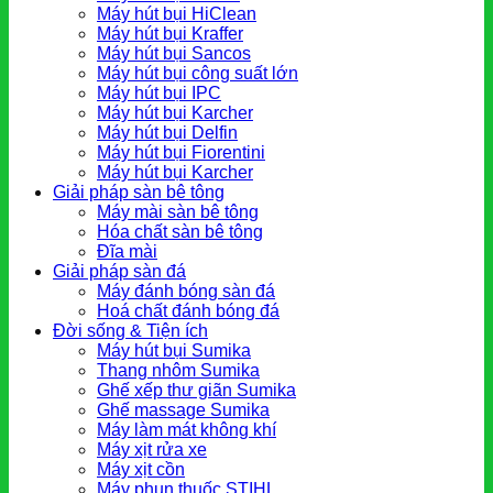
Máy hút bụi HiClean
Máy hút bụi Kraffer
Máy hút bụi Sancos
Máy hút bụi công suất lớn
Máy hút bụi IPC
Máy hút bụi Karcher
Máy hút bụi Delfin
Máy hút bụi Fiorentini
Máy hút bụi Karcher
Giải pháp sàn bê tông
Máy mài sàn bê tông
Hóa chất sàn bê tông
Đĩa mài
Giải pháp sàn đá
Máy đánh bóng sàn đá
Hoá chất đánh bóng đá
Đời sống & Tiện ích
Máy hút bụi Sumika
Thang nhôm Sumika
Ghế xếp thư giãn Sumika
Ghế massage Sumika
Máy làm mát không khí
Máy xịt rửa xe
Máy xịt cồn
Máy phun thuốc STIHL