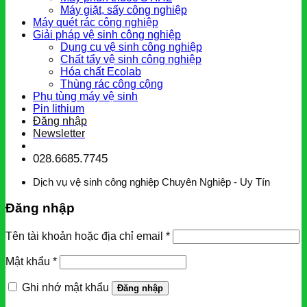
Máy giặt, sấy công nghiệp
Máy quét rác công nghiệp
Giải pháp vệ sinh công nghiệp
Dụng cụ vệ sinh công nghiệp
Chất tẩy vệ sinh công nghiệp
Hóa chất Ecolab
Thùng rác công cộng
Phụ tùng máy vệ sinh
Pin lithium
Đăng nhập
Newsletter
028.6685.7745
Dịch vụ vệ sinh công nghiệp Chuyên Nghiệp - Uy Tín
Đăng nhập
Tên tài khoản hoặc địa chỉ email
*
Mật khẩu
*
Ghi nhớ mật khẩu
Đăng nhập