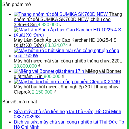
Sản phẩm mới
Thang
nhôm rút đôi SUMIKA SK760D NEW, chiều cao
3.8m+3.8m
4.830.000
₫
Máy Làm Sạch Áp Lực Cao Karcher HD 10/25-4 S
(Xuất Xứ Đức)
83.324.074
₫
Máy hút nước mài sàn công nghiệp thùng chứa 220L
18.800.000
₫
Miếng vải Bonnet
giặt thảm 17in
800.000
₫
Máy hút bụi hút nước công nghiệp 30 lít thùng nhựa
CleproX
2.150.000
₫
Bài viết mới nhất
Sửa máy chà sàn liên hợp tại Thủ Đức, Hồ Chí Minh
0387708568
Dịch vụ sửa máy chà sàn công nghiệp tại Thủ Đức Tp
Hồ Chí Minh