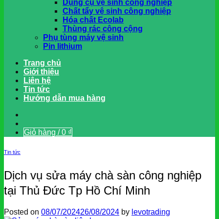
Dụng cụ vệ sinh công nghiệp
Chất tẩy vệ sinh công nghiệp
Hóa chất Ecolab
Thùng rác công cộng
Phụ tùng máy vệ sinh
Pin lithium
Trang chủ
Giới thiệu
Liên hệ
Tin tức
Hướng dẫn mua hàng
Giỏ hàng /
0
₫
Tin tức
Dịch vụ sửa máy chà sàn công nghiệp
tại Thủ Đức Tp Hồ Chí Minh
Posted on
08/07/2024
26/08/2024
by
levotrading