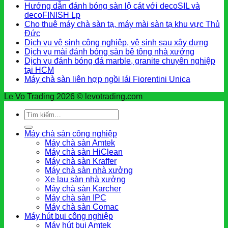
Hướng dẫn đánh bóng sàn lộ cát với decoSIL và
decoFINISH Lp
Cho thuê máy chà sàn tạ, máy mài sàn tạ khu vực Thủ
Đức
Dịch vụ vệ sinh công nghiệp, vệ sinh sau xây dựng
Dịch vụ mài đánh bóng sàn bê tông nhà xưởng
Dịch vụ đánh bóng đá marble, granite chuyên nghiệp
tại HCM
Máy chà sàn liên hợp ngồi lái Fiorentini Unica
Le Vo Trading 2026 © levotrading.com
Tìm
kiếm:
Máy chà sàn công nghiệp
Máy chà sàn Amtek
Máy chà sàn HiClean
Máy chà sàn Kraffer
Máy chà sàn nhà xưởng
Xe lau sàn nhà xưởng
Máy chà sàn Karcher
Máy chà sàn IPC
Máy chà sàn Comac
Máy hút bụi công nghiệp
Máy hút bụi Amtek