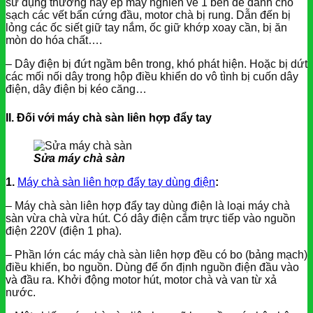
sử dụng thưởng hay ép máy nghiên về 1 bên để đánh cho
sạch các vết bẩn cứng đầu, motor chà bị rung. Dẫn đến bị
lỏng các ốc siết giữ tay nắm, ốc giữ khớp xoay cần, bị ăn
mòn do hóa chất….
– Dây điện bị đứt ngầm bên trong, khó phát hiện. Hoặc bị dứt
các mối nối dây trong hộp điều khiển do vô tình bị cuốn dây
điện, dây điện bị kéo căng…
II. Đối với máy chà sàn liên hợp đẩy tay
Sửa máy chà sàn
1.
Máy chà sàn liên hợp đẩy tay dùng điện
:
– Máy chà sàn liên hợp đẩy tay dùng điện là loại máy chà
sàn vừa chà vừa hút. Có dây điện cắm trực tiếp vào nguồn
điện 220V (điện 1 pha).
– Phần lớn các máy chà sàn liên hợp đều có bo (bảng mạch)
điều khiển, bo nguồn. Dùng để ổn định nguồn điện đầu vào
và đầu ra. Khởi động motor hút, motor chà và van từ xả
nước.