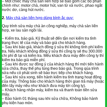
– Một chiếc máy chà sàn liên hợp sẽ bao gồm các bộ phận
chính như: motor chà, motor hút, van từ xả nước, phao ngắt
nước dơ, càng hút nước.
2.
Máy chà sàn liên hợp dùng bình ắc quy:
Quy trình sửa máy chà àn công nghiệp, máy chà sàn liên
hợp, xe lau sàn ngồi lái.
– Kiểm tra, báo giá. Kỹ thuật sẽ đến tận nơi kiểm tra tình
trạng thực tế của máy và báo giá cho khách hàng.
– Sau khi báo giá, khách đồng ý sửa thì không tính phí kiểm
tra. Nếu khách không đồng ý sửa thì công ty sẽ thu 300.000
chi phí đi lại và kiểm tra. Mếu khách đưa máy đến công ty thì
kiểm tra báo giá miễn phí.
– Sau khi được sự đồng ý của khách hàng thì mới tiến hành
sửa chữa, thay thế phụ tùng theo báo giá. Trong qúa trình
sửa nếu có phát sinh sẽ báo trực tiếp cho khách hàng.
– Sau khi sửa xong, tiến hành kiểm tra tình trạng hoạt động
của máy. Thông báo cho khách hàng thời gian trả máy (hoặc
đến lấy máy nều như khách đưa máy tới công ty).
– Khách hàng nhận máy, kiểm tra và thanh toán tiền sửa
máy.
– Bảo hành 01 tháng sau khi sửa chữa, Không bảo hành
phụ kiện hao mòn.