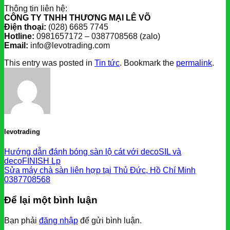
Thông tin liên hệ:
CÔNG TY TNHH THƯƠNG MẠI LÊ VÕ
Điện thoại:
(028) 6685 7745
Hotline:
0981657172 – 0387708568 (zalo)
Email:
info@levotrading.com
This entry was posted in
Tin tức
. Bookmark the
permalink
.
levotrading
Hướng dẫn đánh bóng sàn lộ cát với decoSIL và
decoFINISH Lp
Sửa máy chà sàn liên hợp tại Thủ Đức, Hồ Chí Minh
0387708568
Để lại một bình luận
Bạn phải
đăng nhập
để gửi bình luận.