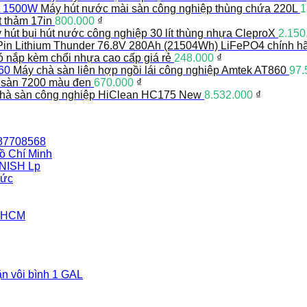
Máy hút nước mài sàn công nghiệp thùng chứa 220L
1
t thảm 17in
800.000
₫
 hút bụi hút nước công nghiệp 30 lít thùng nhựa CleproX
2.150
Pin Lithium Thunder 76.8V 280Ah (21504Wh) LiFePO4 chính h
có nắp kèm chổi nhựa cao cấp giá rẻ
248.000
₫
Máy chà sàn liên hợp ngồi lái công nghiệp Amtek AT860
97.
 sàn 7200 màu đen
670.000
₫
hà sàn công nghiệp HiClean HC175 New
8.532.000
₫
387708568
ồ Chí Minh
INISH Lp
Đức
i HCM
n vôi bình 1 GAL