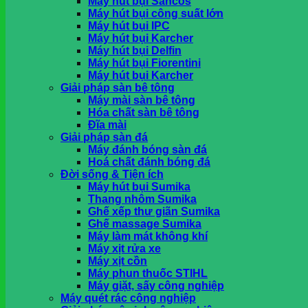
Máy hút bụi Sancos
khi nhận hàng tại HCM
Máy hút bụi công suất lớn
Máy hút bụi IPC
Máy hút bụi Karcher
Giỏ hàng
Máy hút bụi Delfin
Máy hút bụi Fiorentini
Chưa có sản phẩm trong giỏ hàng.
Máy hút bụi Karcher
Giải pháp sàn bê tông
Máy mài sàn bê tông
Hóa chất sàn bê tông
Đĩa mài
Giải pháp sàn đá
Máy đánh bóng sàn đá
Hoá chất đánh bóng đá
Đời sống & Tiện ích
Máy hút bụi Sumika
Thang nhôm Sumika
Ghế xếp thư giãn Sumika
Ghế massage Sumika
Máy làm mát không khí
Máy xịt rửa xe
Máy xịt cồn
Máy phun thuốc STIHL
Máy giặt, sấy công nghiệp
Máy quét rác công nghiệp