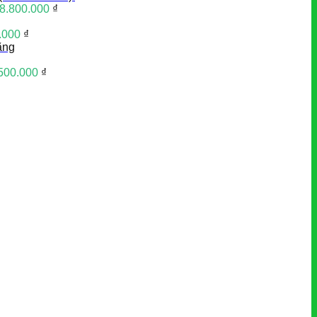
8.800.000
₫
.000
₫
ãng
500.000
₫