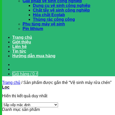
Giải pháp vệ sinh công nghiệp
Dụng cụ vệ sinh công nghiệp
Chất tẩy vệ sinh công nghiệp
Hóa chất Ecolab
Thùng rác công cộng
Phụ tùng máy vệ sinh
Pin lithium
Trang chủ
Giới thiệu
Liên hệ
Tin tức
Hướng dẫn mua hàng
Giỏ hàng /
0
₫
Trang chủ
/
Sản phẩm được gắn thẻ “Vệ sinh máy rửa chén”
Lọc
Hiển thị kết quả duy nhất
Danh mục sản phẩm