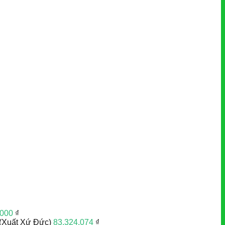
.000
₫
(Xuất Xứ Đức)
83.324.074
₫