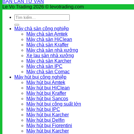
BẠN CẦN TƯ VẤN
Le Vo Trading 2026 © levotrading.com
Tìm
kiếm:
Máy chà sàn công nghiệp
Máy chà sàn Amtek
Máy chà sàn HiClean
Máy chà sàn Kraffer
Máy chà sàn nhà xưởng
Xe lau sàn nhà xưởng
Máy chà sàn Karcher
Máy chà sàn IPC
Máy chà sàn Comac
Máy hút bụi công nghiệp
Máy hút bụi Amtek
Máy hút bụi HiClean
Máy hút bụi Kraffer
Máy hút bụi Sancos
Máy hút bụi công suất lớn
Máy hút bụi IPC
Máy hút bụi Karcher
Máy hút bụi Delfin
Máy hút bụi Fiorentini
Máy hút bụi Karcher