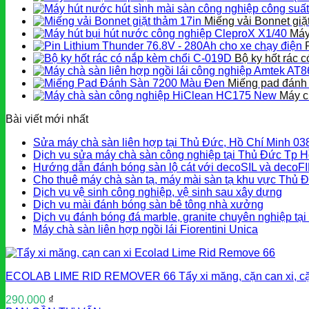
Miếng vải Bonnet giặ
Máy
Bộ ky hốt rác 
Miếng pad đánh
Máy c
Bài viết mới nhất
Sửa máy chà sàn liên hợp tại Thủ Đức, Hồ Chí Minh 0
Dịch vụ sửa máy chà sàn công nghiệp tại Thủ Đức Tp H
Hướng dẫn đánh bóng sàn lộ cát với decoSIL và decoF
Cho thuê máy chà sàn tạ, máy mài sàn tạ khu vực Thủ 
Dịch vụ vệ sinh công nghiệp, vệ sinh sau xây dựng
Dịch vụ mài đánh bóng sàn bê tông nhà xưởng
Dịch vụ đánh bóng đá marble, granite chuyên nghiệp tạ
Máy chà sàn liên hợp ngồi lái Fiorentini Unica
ECOLAB LIME RID REMOVER 66 Tẩy xi măng, cặn can xi, cặ
290.000
₫