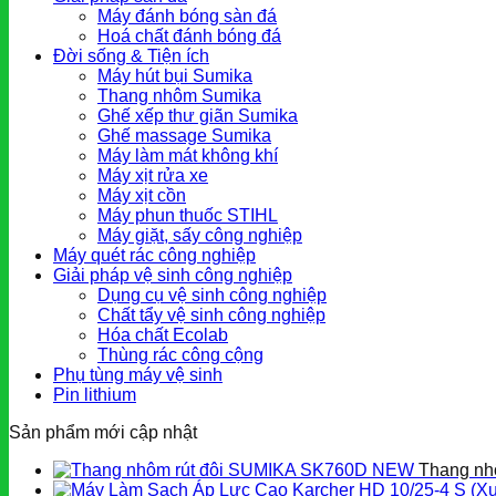
Máy đánh bóng sàn đá
Hoá chất đánh bóng đá
Đời sống & Tiện ích
Máy hút bụi Sumika
Thang nhôm Sumika
Ghế xếp thư giãn Sumika
Ghế massage Sumika
Máy làm mát không khí
Máy xịt rửa xe
Máy xịt cồn
Máy phun thuốc STIHL
Máy giặt, sấy công nghiệp
Máy quét rác công nghiệp
Giải pháp vệ sinh công nghiệp
Dụng cụ vệ sinh công nghiệp
Chất tẩy vệ sinh công nghiệp
Hóa chất Ecolab
Thùng rác công cộng
Phụ tùng máy vệ sinh
Pin lithium
Sản phẩm mới cập nhật
Thang nh