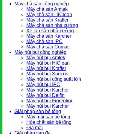
Máy chà sàn công nghiệp
Máy chà sàn Amtek
Máy chà sàn HiClean
Máy chà sàn Kraffer
Máy chà sàn nhà xưởng
Xe lau sàn nhà xưởng
Máy chà sàn Karcher
Máy chà sàn IPC
Máy chà sàn Comac
Máy hút bụi công nghiệp
Máy hút bụi Amtek
Máy hút bụi HiClean
Máy hút bụi Kraffer
Máy hút bụi Sancos
Máy hút bụi công suất lớn
Máy hút bụi IPC
Máy hút bụi Karcher
Máy hút bụi Delfin
Máy hút bụi Fiorentini
Máy hút bụi Karcher
Giải pháp sàn bê tông
Máy mài sàn bê tông
Hóa chất sàn bê tông
Đĩa mài
Giải pháp sàn đá