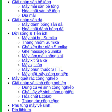
Giải pháp sàn bê tông
Máy mài sàn bê tông
Hóa chất sàn bê tông
Đĩa mài
Giải pháp sàn đá
Máy đánh bóng sàn đá
Hoá chất đánh bóng đá
Đời sống & Tiện ích
Máy hút bụi Sumika
Thang nhôm Sumika
Ghế xếp thư giãn Sumika
Ghế massage Sumika
Máy làm mát không khí
Máy xịt rửa xe
Máy xịt cồn
Máy phun thuốc STIHL
Máy giặt, sấy công nghiệp
Máy quét rác công nghiệp
Giải pháp vệ sinh công nghiệp
Dụng cụ vệ sinh công nghiệp
Chất tẩy vệ sinh công nghiệp
Hóa chất Ecolab
Thùng rác công cộng
Phụ tùng máy vệ sinh
Pin lithium