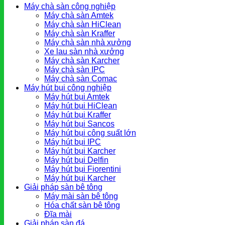
Máy chà sàn công nghiệp
Máy chà sàn Amtek
Máy chà sàn HiClean
Máy chà sàn Kraffer
Máy chà sàn nhà xưởng
Xe lau sàn nhà xưởng
Máy chà sàn Karcher
Máy chà sàn IPC
Máy chà sàn Comac
Máy hút bụi công nghiệp
Máy hút bụi Amtek
Máy hút bụi HiClean
Máy hút bụi Kraffer
Máy hút bụi Sancos
Máy hút bụi công suất lớn
Máy hút bụi IPC
Máy hút bụi Karcher
Máy hút bụi Delfin
Máy hút bụi Fiorentini
Máy hút bụi Karcher
Giải pháp sàn bê tông
Máy mài sàn bê tông
Hóa chất sàn bê tông
Đĩa mài
Giải pháp sàn đá