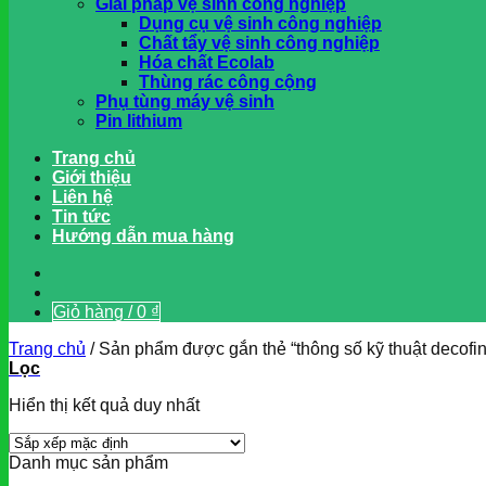
Giải pháp vệ sinh công nghiệp
Dụng cụ vệ sinh công nghiệp
Chất tẩy vệ sinh công nghiệp
Hóa chất Ecolab
Thùng rác công cộng
Phụ tùng máy vệ sinh
Pin lithium
Trang chủ
Giới thiệu
Liên hệ
Tin tức
Hướng dẫn mua hàng
Giỏ hàng /
0
₫
Trang chủ
/
Sản phẩm được gắn thẻ “thông số kỹ thuật decofini
Lọc
Hiển thị kết quả duy nhất
Danh mục sản phẩm