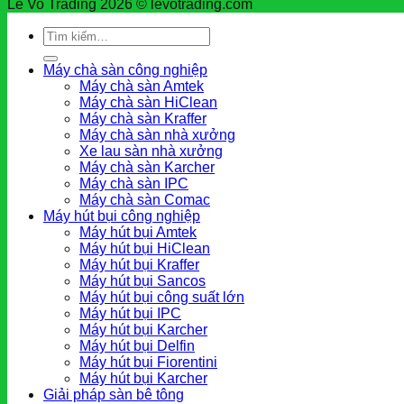
Le Vo Trading 2026 © levotrading.com
Tìm
kiếm:
Máy chà sàn công nghiệp
Máy chà sàn Amtek
Máy chà sàn HiClean
Máy chà sàn Kraffer
Máy chà sàn nhà xưởng
Xe lau sàn nhà xưởng
Máy chà sàn Karcher
Máy chà sàn IPC
Máy chà sàn Comac
Máy hút bụi công nghiệp
Máy hút bụi Amtek
Máy hút bụi HiClean
Máy hút bụi Kraffer
Máy hút bụi Sancos
Máy hút bụi công suất lớn
Máy hút bụi IPC
Máy hút bụi Karcher
Máy hút bụi Delfin
Máy hút bụi Fiorentini
Máy hút bụi Karcher
Giải pháp sàn bê tông