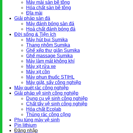
Máy mài sàn bê tông
Hóa chất sàn bê tông
Đĩa mài
Giải pháp sàn đá
Máy đánh bóng sàn đá
Hoá chất đánh bóng đá
Đời sống & Tiện ích
Máy hút bụi Sumika
Thang nhôm Sumika
Ghế xếp thư giãn Sumika
Ghế massage Sumika
Máy làm mát không khí
Máy xịt rửa xe
Máy xịt cồn
Máy phun thuốc STIHL
Máy giặt, sấy công nghiệp
Máy quét rác công nghiệp
Giải pháp vệ sinh công nghiệp
Dụng cụ vệ sinh công nghiệp
Chất tẩy vệ sinh công nghiệp
Hóa chất Ecolab
Thùng rác công cộng
Phụ tùng máy vệ sinh
Pin lithium
Đăng nhập