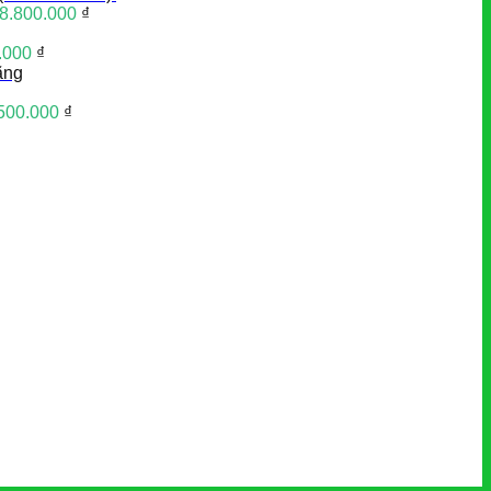
8.800.000
₫
.000
₫
ãng
500.000
₫