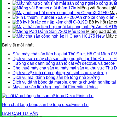
Miếng vải Bonnet giặ
Máy
Bộ ky hốt rác 
Miếng pad đánh
Máy c
Bài viết mới nhất
Sửa máy chà sàn liên hợp tại Thủ Đức, Hồ Chí Minh 0
Dịch vụ sửa máy chà sàn công nghiệp tại Thủ Đức Tp H
Hướng dẫn đánh bóng sàn lộ cát với decoSIL và decoF
Cho thuê máy chà sàn tạ, máy mài sàn tạ khu vực Thủ 
Dịch vụ vệ sinh công nghiệp, vệ sinh sau xây dựng
Dịch vụ mài đánh bóng sàn bê tông nhà xưởng
Dịch vụ đánh bóng đá marble, granite chuyên nghiệp tạ
Máy chà sàn liên hợp ngồi lái Fiorentini Unica
Hóa chất tăng bóng sàn bê tông decoFinish Lp
BẠN CẦN TƯ VẤN