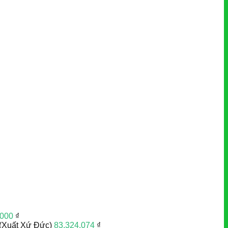
.000
₫
(Xuất Xứ Đức)
83.324.074
₫