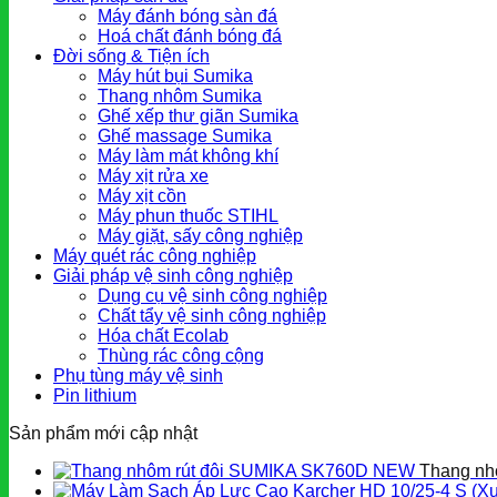
Máy đánh bóng sàn đá
Hoá chất đánh bóng đá
Đời sống & Tiện ích
Máy hút bụi Sumika
Thang nhôm Sumika
Ghế xếp thư giãn Sumika
Ghế massage Sumika
Máy làm mát không khí
Máy xịt rửa xe
Máy xịt cồn
Máy phun thuốc STIHL
Máy giặt, sấy công nghiệp
Máy quét rác công nghiệp
Giải pháp vệ sinh công nghiệp
Dụng cụ vệ sinh công nghiệp
Chất tẩy vệ sinh công nghiệp
Hóa chất Ecolab
Thùng rác công cộng
Phụ tùng máy vệ sinh
Pin lithium
Sản phẩm mới cập nhật
Thang nh