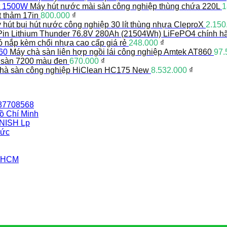
Máy hút nước mài sàn công nghiệp thùng chứa 220L
1
t thảm 17in
800.000
₫
 hút bụi hút nước công nghiệp 30 lít thùng nhựa CleproX
2.150
Pin Lithium Thunder 76.8V 280Ah (21504Wh) LiFePO4 chính h
có nắp kèm chổi nhựa cao cấp giá rẻ
248.000
₫
Máy chà sàn liên hợp ngồi lái công nghiệp Amtek AT860
97.
 sàn 7200 màu đen
670.000
₫
hà sàn công nghiệp HiClean HC175 New
8.532.000
₫
387708568
ồ Chí Minh
INISH Lp
Đức
i HCM