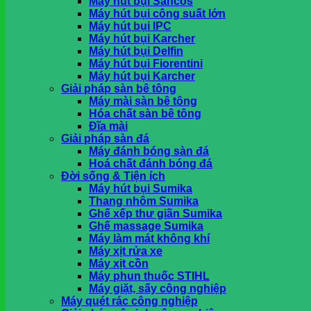
Máy hút bụi Sancos
khi nhận hàng tại HCM
Máy hút bụi công suất lớn
Máy hút bụi IPC
Máy hút bụi Karcher
Giỏ hàng
Máy hút bụi Delfin
Máy hút bụi Fiorentini
Chưa có sản phẩm trong giỏ hàng.
Máy hút bụi Karcher
Giải pháp sàn bê tông
Máy mài sàn bê tông
Hóa chất sàn bê tông
Đĩa mài
Giải pháp sàn đá
Máy đánh bóng sàn đá
Hoá chất đánh bóng đá
Đời sống & Tiện ích
Máy hút bụi Sumika
Thang nhôm Sumika
Ghế xếp thư giãn Sumika
Ghế massage Sumika
Máy làm mát không khí
Máy xịt rửa xe
Máy xịt cồn
Máy phun thuốc STIHL
Máy giặt, sấy công nghiệp
Máy quét rác công nghiệp