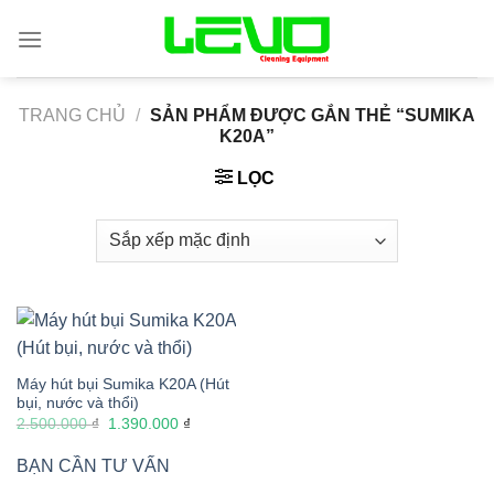
Skip
to
content
TRANG CHỦ
/
SẢN PHẨM ĐƯỢC GẮN THẺ “SUMIKA
K20A”
LỌC
Máy hút bụi Sumika K20A (Hút
bụi, nước và thổi)
Giá
Giá
2.500.000
₫
1.390.000
₫
gốc
hiện
là:
tại
BẠN CẦN TƯ VẤN
2.500.000 ₫.
là:
1.390.000 ₫.