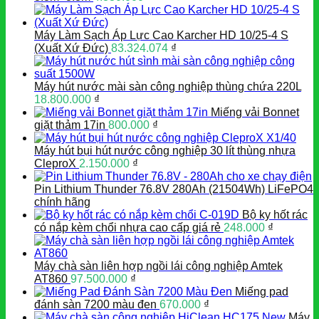
Máy Làm Sạch Áp Lực Cao Karcher HD 10/25-4 S
(Xuất Xứ Đức)
83.324.074
₫
Máy hút nước mài sàn công nghiệp thùng chứa 220L
18.800.000
₫
Miếng vải Bonnet
giặt thảm 17in
800.000
₫
Máy hút bụi hút nước công nghiệp 30 lít thùng nhựa
CleproX
2.150.000
₫
Pin Lithium Thunder 76.8V 280Ah (21504Wh) LiFePO4
chính hãng
Bộ ky hốt rác
có nắp kèm chổi nhựa cao cấp giá rẻ
248.000
₫
Máy chà sàn liên hợp ngồi lái công nghiệp Amtek
AT860
97.500.000
₫
Miếng pad
đánh sàn 7200 màu đen
670.000
₫
Máy