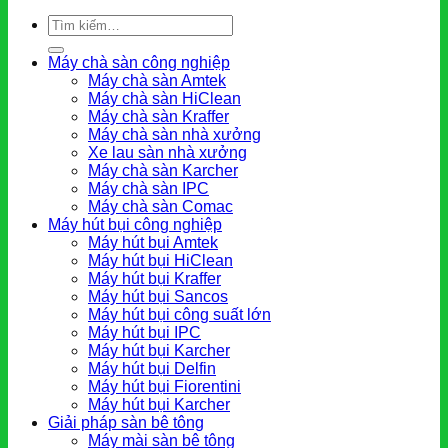
Tìm
kiếm:
Máy chà sàn công nghiệp
Máy chà sàn Amtek
Máy chà sàn HiClean
Máy chà sàn Kraffer
Máy chà sàn nhà xưởng
Xe lau sàn nhà xưởng
Máy chà sàn Karcher
Máy chà sàn IPC
Máy chà sàn Comac
Máy hút bụi công nghiệp
Máy hút bụi Amtek
Máy hút bụi HiClean
Máy hút bụi Kraffer
Máy hút bụi Sancos
Máy hút bụi công suất lớn
Máy hút bụi IPC
Máy hút bụi Karcher
Máy hút bụi Delfin
Máy hút bụi Fiorentini
Máy hút bụi Karcher
Giải pháp sàn bê tông
Máy mài sàn bê tông