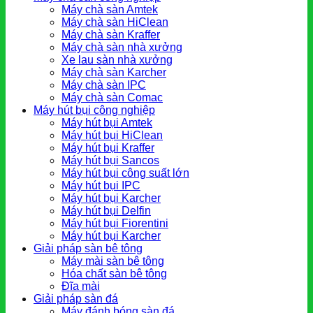
Máy chà sàn Amtek
Máy chà sàn HiClean
Máy chà sàn Kraffer
Máy chà sàn nhà xưởng
Xe lau sàn nhà xưởng
Máy chà sàn Karcher
Máy chà sàn IPC
Máy chà sàn Comac
Máy hút bụi công nghiệp
Máy hút bụi Amtek
Máy hút bụi HiClean
Máy hút bụi Kraffer
Máy hút bụi Sancos
Máy hút bụi công suất lớn
Máy hút bụi IPC
Máy hút bụi Karcher
Máy hút bụi Delfin
Máy hút bụi Fiorentini
Máy hút bụi Karcher
Giải pháp sàn bê tông
Máy mài sàn bê tông
Hóa chất sàn bê tông
Đĩa mài
Giải pháp sàn đá
Máy đánh bóng sàn đá