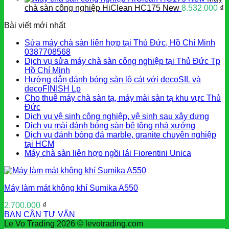
chà sàn công nghiệp HiClean HC175 New
8.532.000
₫
Bài viết mới nhất
Sửa máy chà sàn liên hợp tại Thủ Đức, Hồ Chí Minh
0387708568
Dịch vụ sửa máy chà sàn công nghiệp tại Thủ Đức Tp
Hồ Chí Minh
Hướng dẫn đánh bóng sàn lộ cát với decoSIL và
decoFINISH Lp
Cho thuê máy chà sàn tạ, máy mài sàn tạ khu vực Thủ
Đức
Dịch vụ vệ sinh công nghiệp, vệ sinh sau xây dựng
Dịch vụ mài đánh bóng sàn bê tông nhà xưởng
Dịch vụ đánh bóng đá marble, granite chuyên nghiệp
tại HCM
Máy chà sàn liên hợp ngồi lái Fiorentini Unica
Máy làm mát không khí Sumika A550
2.700.000
₫
BẠN CẦN TƯ VẤN
Le Vo Trading 2026 © levotrading.com