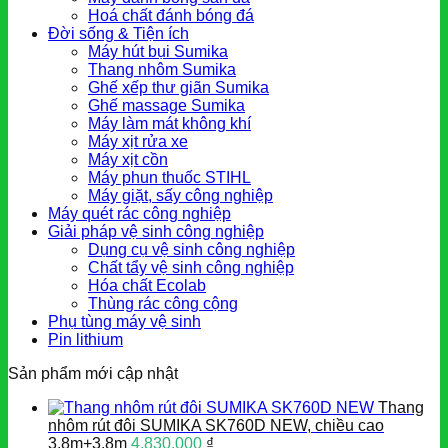
Hoá chất đánh bóng đá
Đời sống & Tiện ích
Máy hút bụi Sumika
Thang nhôm Sumika
Ghế xếp thư giãn Sumika
Ghế massage Sumika
Máy làm mát không khí
Máy xịt rửa xe
Máy xịt cồn
Máy phun thuốc STIHL
Máy giặt, sấy công nghiệp
Máy quét rác công nghiệp
Giải pháp vệ sinh công nghiệp
Dụng cụ vệ sinh công nghiệp
Chất tẩy vệ sinh công nghiệp
Hóa chất Ecolab
Thùng rác công cộng
Phụ tùng máy vệ sinh
Pin lithium
Sản phẩm mới cập nhật
Thang
nhôm rút đôi SUMIKA SK760D NEW, chiều cao
3.8m+3.8m
4.830.000
₫