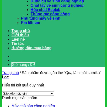
Dụng cụ vệ sinh công nghiệp
Chất tẩy vệ sinh công nghiệp
Hóa chất Ecolab
Thùng rác công cộng
Phụ tùng máy vệ sinh
Pin lithium
Trang chủ
Giới thiệu
Liên hệ
Tin tức
Hướng dẫn mua hàng
Giỏ hàng /
0
₫
Trang chủ
/
Sản phẩm được gắn thẻ “Quạ làm mát sumika”
Lọc
Hiển thị kết quả duy nhất
Danh mục sản phẩm
Máy chà sàn công nghiệp