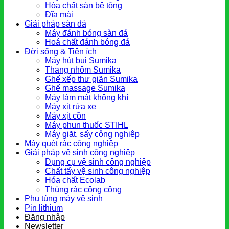
Hóa chất sàn bê tông
Đĩa mài
Giải pháp sàn đá
Máy đánh bóng sàn đá
Hoá chất đánh bóng đá
Đời sống & Tiện ích
Máy hút bụi Sumika
Thang nhôm Sumika
Ghế xếp thư giãn Sumika
Ghế massage Sumika
Máy làm mát không khí
Máy xịt rửa xe
Máy xịt cồn
Máy phun thuốc STIHL
Máy giặt, sấy công nghiệp
Máy quét rác công nghiệp
Giải pháp vệ sinh công nghiệp
Dụng cụ vệ sinh công nghiệp
Chất tẩy vệ sinh công nghiệp
Hóa chất Ecolab
Thùng rác công cộng
Phụ tùng máy vệ sinh
Pin lithium
Đăng nhập
Newsletter