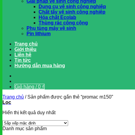
Giải pháp vệ sinh công nghiệp
Dụng cụ vệ sinh công nghiệp
Chất tẩy vệ sinh công nghiệp
Hóa chất Ecolab
Thùng rác công cộng
Phụ tùng máy vệ sinh
Pin lithium
Trang chủ
Giới thiệu
Liên hệ
Tin tức
Hướng dẫn mua hàng
Giỏ hàng /
0
₫
Trang chủ
/
Sản phẩm được gắn thẻ “promac m150”
Lọc
Hiển thị kết quả duy nhất
Danh mục sản phẩm