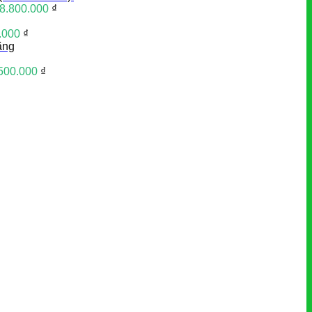
8.800.000
₫
.000
₫
ãng
500.000
₫