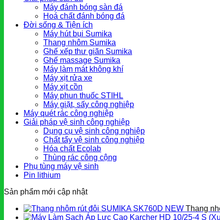
Máy đánh bóng sàn đá
Hoá chất đánh bóng đá
Đời sống & Tiện ích
Máy hút bụi Sumika
Thang nhôm Sumika
Ghế xếp thư giãn Sumika
Ghế massage Sumika
Máy làm mát không khí
Máy xịt rửa xe
Máy xịt cồn
Máy phun thuốc STIHL
Máy giặt, sấy công nghiệp
Máy quét rác công nghiệp
Giải pháp vệ sinh công nghiệp
Dụng cụ vệ sinh công nghiệp
Chất tẩy vệ sinh công nghiệp
Hóa chất Ecolab
Thùng rác công cộng
Phụ tùng máy vệ sinh
Pin lithium
Sản phẩm mới cập nhật
Thang nh