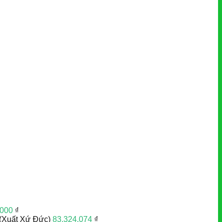
.000
₫
(Xuất Xứ Đức)
83.324.074
₫