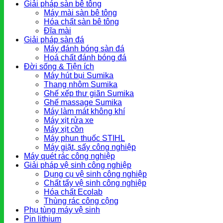
Giải pháp sàn bê tông
Máy mài sàn bê tông
Hóa chất sàn bê tông
Đĩa mài
Giải pháp sàn đá
Máy đánh bóng sàn đá
Hoá chất đánh bóng đá
Đời sống & Tiện ích
Máy hút bụi Sumika
Thang nhôm Sumika
Ghế xếp thư giãn Sumika
Ghế massage Sumika
Máy làm mát không khí
Máy xịt rửa xe
Máy xịt cồn
Máy phun thuốc STIHL
Máy giặt, sấy công nghiệp
Máy quét rác công nghiệp
Giải pháp vệ sinh công nghiệp
Dụng cụ vệ sinh công nghiệp
Chất tẩy vệ sinh công nghiệp
Hóa chất Ecolab
Thùng rác công cộng
Phụ tùng máy vệ sinh
Pin lithium