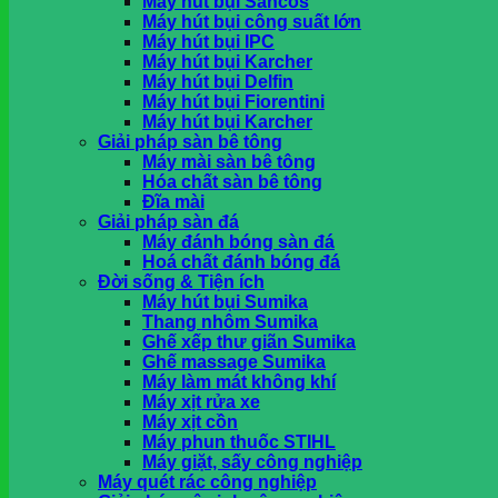
Máy hút bụi Sancos
khi nhận hàng tại HCM
Máy hút bụi công suất lớn
Máy hút bụi IPC
Máy hút bụi Karcher
Giỏ hàng
Máy hút bụi Delfin
Máy hút bụi Fiorentini
Chưa có sản phẩm trong giỏ hàng.
Máy hút bụi Karcher
Giải pháp sàn bê tông
Máy mài sàn bê tông
Hóa chất sàn bê tông
Đĩa mài
Giải pháp sàn đá
Máy đánh bóng sàn đá
Hoá chất đánh bóng đá
Đời sống & Tiện ích
Máy hút bụi Sumika
Thang nhôm Sumika
Ghế xếp thư giãn Sumika
Ghế massage Sumika
Máy làm mát không khí
Máy xịt rửa xe
Máy xịt cồn
Máy phun thuốc STIHL
Máy giặt, sấy công nghiệp
Máy quét rác công nghiệp