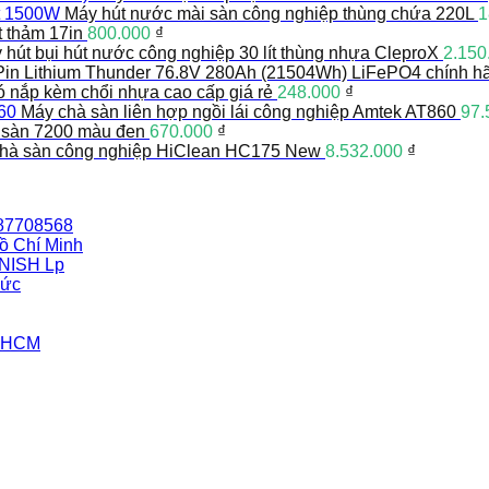
Máy hút nước mài sàn công nghiệp thùng chứa 220L
1
t thảm 17in
800.000
₫
 hút bụi hút nước công nghiệp 30 lít thùng nhựa CleproX
2.150
Pin Lithium Thunder 76.8V 280Ah (21504Wh) LiFePO4 chính h
có nắp kèm chổi nhựa cao cấp giá rẻ
248.000
₫
Máy chà sàn liên hợp ngồi lái công nghiệp Amtek AT860
97.
 sàn 7200 màu đen
670.000
₫
hà sàn công nghiệp HiClean HC175 New
8.532.000
₫
387708568
ồ Chí Minh
INISH Lp
Đức
i HCM