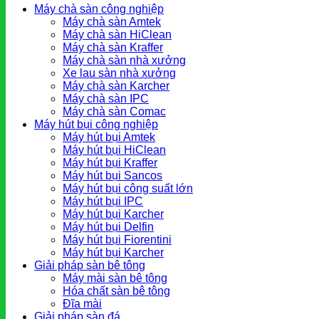
Máy chà sàn công nghiệp
Máy chà sàn Amtek
Máy chà sàn HiClean
Máy chà sàn Kraffer
Máy chà sàn nhà xưởng
Xe lau sàn nhà xưởng
Máy chà sàn Karcher
Máy chà sàn IPC
Máy chà sàn Comac
Máy hút bụi công nghiệp
Máy hút bụi Amtek
Máy hút bụi HiClean
Máy hút bụi Kraffer
Máy hút bụi Sancos
Máy hút bụi công suất lớn
Máy hút bụi IPC
Máy hút bụi Karcher
Máy hút bụi Delfin
Máy hút bụi Fiorentini
Máy hút bụi Karcher
Giải pháp sàn bê tông
Máy mài sàn bê tông
Hóa chất sàn bê tông
Đĩa mài
Giải pháp sàn đá