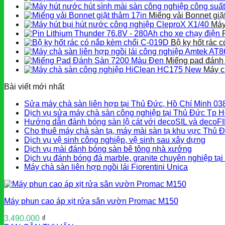
Miếng vải Bonnet giặ
Máy
Bộ ky hốt rác 
Miếng pad đánh
Máy c
Bài viết mới nhất
Sửa máy chà sàn liên hợp tại Thủ Đức, Hồ Chí Minh 0
Dịch vụ sửa máy chà sàn công nghiệp tại Thủ Đức Tp H
Hướng dẫn đánh bóng sàn lộ cát với decoSIL và decoF
Cho thuê máy chà sàn tạ, máy mài sàn tạ khu vực Thủ 
Dịch vụ vệ sinh công nghiệp, vệ sinh sau xây dựng
Dịch vụ mài đánh bóng sàn bê tông nhà xưởng
Dịch vụ đánh bóng đá marble, granite chuyên nghiệp tạ
Máy chà sàn liên hợp ngồi lái Fiorentini Unica
Máy phun cao áp xịt rửa sân vườn Promac M150
3.490.000
₫