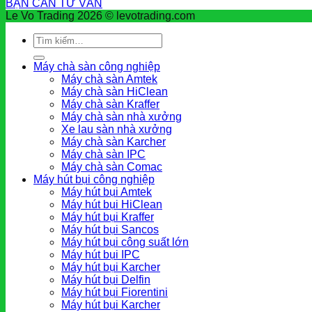
BẠN CẦN TƯ VẤN
Le Vo Trading 2026 © levotrading.com
Tìm
kiếm:
Máy chà sàn công nghiệp
Máy chà sàn Amtek
Máy chà sàn HiClean
Máy chà sàn Kraffer
Máy chà sàn nhà xưởng
Xe lau sàn nhà xưởng
Máy chà sàn Karcher
Máy chà sàn IPC
Máy chà sàn Comac
Máy hút bụi công nghiệp
Máy hút bụi Amtek
Máy hút bụi HiClean
Máy hút bụi Kraffer
Máy hút bụi Sancos
Máy hút bụi công suất lớn
Máy hút bụi IPC
Máy hút bụi Karcher
Máy hút bụi Delfin
Máy hút bụi Fiorentini
Máy hút bụi Karcher