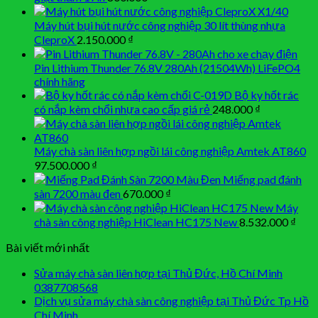
Máy hút bụi hút nước công nghiệp 30 lít thùng nhựa
CleproX
2.150.000
₫
Pin Lithium Thunder 76.8V 280Ah (21504Wh) LiFePO4
chính hãng
Bộ ky hốt rác
có nắp kèm chổi nhựa cao cấp giá rẻ
248.000
₫
Máy chà sàn liên hợp ngồi lái công nghiệp Amtek AT860
97.500.000
₫
Miếng pad đánh
sàn 7200 màu đen
670.000
₫
Máy
chà sàn công nghiệp HiClean HC175 New
8.532.000
₫
Bài viết mới nhất
Sửa máy chà sàn liên hợp tại Thủ Đức, Hồ Chí Minh
0387708568
Dịch vụ sửa máy chà sàn công nghiệp tại Thủ Đức Tp Hồ
Chí Minh