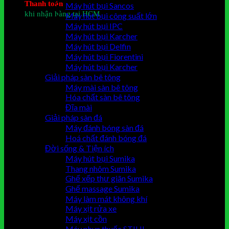
Thanh toán
Máy hút bụi Sancos
khi nhận hàng tại HCM
Máy hút bụi công suất lớn
Giỏ hàng
Máy hút bụi IPC
Máy hút bụi Karcher
Chưa có sản phẩm trong giỏ hàng.
Máy hút bụi Delfin
Máy hút bụi Fiorentini
Máy hút bụi Karcher
Giải pháp sàn bê tông
Máy mài sàn bê tông
Hóa chất sàn bê tông
Đĩa mài
Giải pháp sàn đá
Máy đánh bóng sàn đá
Hoá chất đánh bóng đá
Đời sống & Tiện ích
Máy hút bụi Sumika
Thang nhôm Sumika
Ghế xếp thư giãn Sumika
Ghế massage Sumika
Máy làm mát không khí
Máy xịt rửa xe
Máy xịt cồn
Máy phun thuốc STIHL