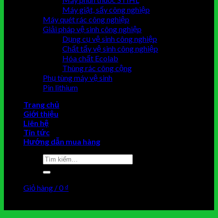
Máy giặt, sấy công nghiệp
Máy quét rác công nghiệp
Giải pháp vệ sinh công nghiệp
Dụng cụ vệ sinh công nghiệp
Chất tẩy vệ sinh công nghiệp
Hóa chất Ecolab
Thùng rác công cộng
Phụ tùng máy vệ sinh
Pin lithium
Trang chủ
Giới thiệu
Liên hệ
Tin tức
Hướng dẫn mua hàng
Tìm
kiếm:
Giỏ hàng /
0
₫
Chưa có sản phẩm trong giỏ hàng.