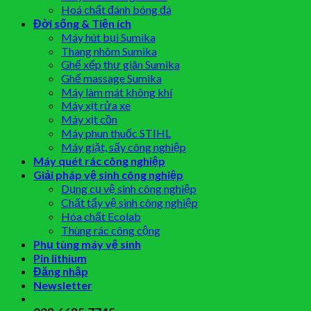
Hoá chất đánh bóng đá
Đời sống & Tiện ích
Máy hút bụi Sumika
Thang nhôm Sumika
Ghế xếp thư giãn Sumika
Ghế massage Sumika
Máy làm mát không khí
Máy xịt rửa xe
Máy xịt cồn
Máy phun thuốc STIHL
Máy giặt, sấy công nghiệp
Máy quét rác công nghiệp
Giải pháp vệ sinh công nghiệp
Dụng cụ vệ sinh công nghiệp
Chất tẩy vệ sinh công nghiệp
Hóa chất Ecolab
Thùng rác công cộng
Phụ tùng máy vệ sinh
Pin lithium
Đăng nhập
Newsletter