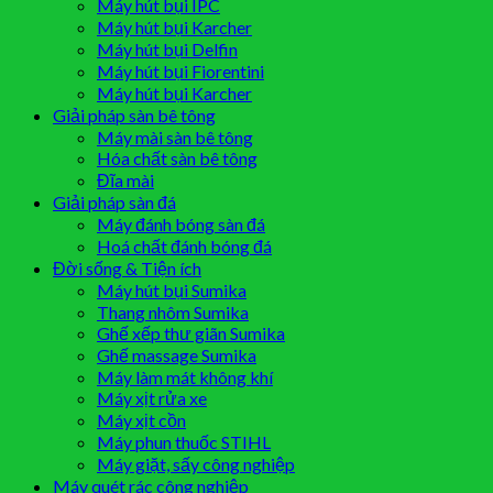
Máy hút bụi IPC
Máy hút bụi Karcher
Máy hút bụi Delfin
Máy hút bụi Fiorentini
Máy hút bụi Karcher
Giải pháp sàn bê tông
Máy mài sàn bê tông
Hóa chất sàn bê tông
Đĩa mài
Giải pháp sàn đá
Máy đánh bóng sàn đá
Hoá chất đánh bóng đá
Đời sống & Tiện ích
Máy hút bụi Sumika
Thang nhôm Sumika
Ghế xếp thư giãn Sumika
Ghế massage Sumika
Máy làm mát không khí
Máy xịt rửa xe
Máy xịt cồn
Máy phun thuốc STIHL
Máy giặt, sấy công nghiệp
Máy quét rác công nghiệp