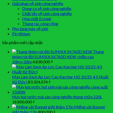
Giải pháp vệ sinh công nghiệp
Dụng cụ vệ sinh công nghiệp
Chất tẩy vệ sinh công nghiệp
Hóa chất Ecolab
Thùng rác công cộng
Phụ tùng máy vệ sinh
Pin lithium
Sản phẩm mới cập nhật
Thang
nhôm rút đôi SUMIKA SK760D NEW, chiều cao
3.8m+3.8m
4.830.000
₫
Máy Làm Sạch Áp Lực Cao Karcher HD 10/25-4 S (Xuất
Xứ Đức)
83.324.074
₫
Máy hút nước mài sàn công nghiệp thùng chứa 220L
18.800.000
₫
Miếng vải Bonnet
giặt thảm 17in
800.000
₫