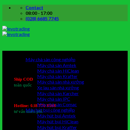
Skip
Contact
to
08:00 - 17:00
content
(028) 6685 7745
Danh mục sản phẩm
Máy chà sàn công nghiệp
Máy chà sàn Amtek
Máy chà sàn HiClean
Máy chà sàn Kraffer
Ship COD
Máy chà sàn nhà xưởng
toàn quốc
Xe lau sàn nhà xưởng
Máy chà sàn Karcher
Máy chà sàn IPC
Máy chà sàn Comac
Hotline: 038 770 8568
Máy hút bụi công nghiệp
tư vấn miễn phí
Máy hút bụi Amtek
Máy hút bụi HiClean
Máy hút bụi Kraffer