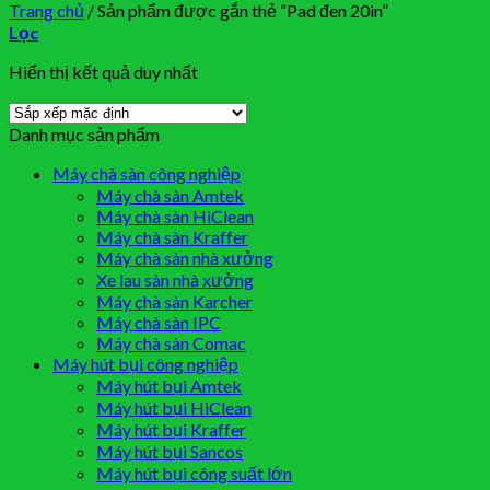
Trang chủ
/
Sản phẩm được gắn thẻ “Pad đen 20in”
Lọc
Hiển thị kết quả duy nhất
Danh mục sản phẩm
Máy chà sàn công nghiệp
Máy chà sàn Amtek
Máy chà sàn HiClean
Máy chà sàn Kraffer
Máy chà sàn nhà xưởng
Xe lau sàn nhà xưởng
Máy chà sàn Karcher
Máy chà sàn IPC
Máy chà sàn Comac
Máy hút bụi công nghiệp
Máy hút bụi Amtek
Máy hút bụi HiClean
Máy hút bụi Kraffer
Máy hút bụi Sancos
Máy hút bụi công suất lớn