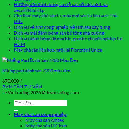
Hướng dẫn đánh bóng sàn lộ cát với decoSIL và
decoFINISH Lp
Cho thuê máy chà sàn tạ, máy mài sàn tạ khu vực Thủ
Đức
Dịch vụ vệ sinh công nghiệp, vệ sinh sau xây dựng
Dịch vụ mài đánh bóng sàn bê tông nhà xưởng
Dịch vụ đánh bóng đá marble, granite chuyên nghiệp tại
HCM
Máy chà sàn liên hợp ngồi lái Fiorentini Unica
Miếng pad đánh sàn 7200 màu đen
670.000
₫
BẠN CẦN TƯ VẤN
Le Vo Trading 2026 © levotrading.com
Tìm
kiếm:
Máy chà sàn công nghiệp
Máy chà sàn Amtek
Máy chà sàn HiClean