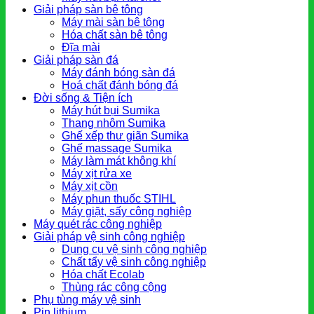
Giải pháp sàn bê tông
Máy mài sàn bê tông
Hóa chất sàn bê tông
Đĩa mài
Giải pháp sàn đá
Máy đánh bóng sàn đá
Hoá chất đánh bóng đá
Đời sống & Tiện ích
Máy hút bụi Sumika
Thang nhôm Sumika
Ghế xếp thư giãn Sumika
Ghế massage Sumika
Máy làm mát không khí
Máy xịt rửa xe
Máy xịt cồn
Máy phun thuốc STIHL
Máy giặt, sấy công nghiệp
Máy quét rác công nghiệp
Giải pháp vệ sinh công nghiệp
Dụng cụ vệ sinh công nghiệp
Chất tẩy vệ sinh công nghiệp
Hóa chất Ecolab
Thùng rác công cộng
Phụ tùng máy vệ sinh
Pin lithium