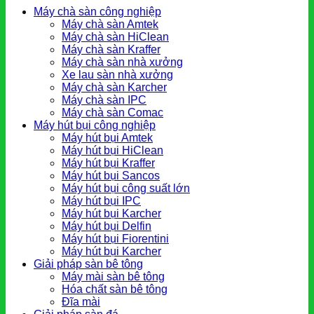
Máy chà sàn công nghiệp
Máy chà sàn Amtek
Máy chà sàn HiClean
Máy chà sàn Kraffer
Máy chà sàn nhà xưởng
Xe lau sàn nhà xưởng
Máy chà sàn Karcher
Máy chà sàn IPC
Máy chà sàn Comac
Máy hút bụi công nghiệp
Máy hút bụi Amtek
Máy hút bụi HiClean
Máy hút bụi Kraffer
Máy hút bụi Sancos
Máy hút bụi công suất lớn
Máy hút bụi IPC
Máy hút bụi Karcher
Máy hút bụi Delfin
Máy hút bụi Fiorentini
Máy hút bụi Karcher
Giải pháp sàn bê tông
Máy mài sàn bê tông
Hóa chất sàn bê tông
Đĩa mài