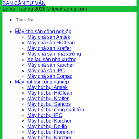
BẠN CẦN TƯ VẤN
Le Vo Trading 2026 © levotrading.com
Tìm
kiếm:
Máy chà sàn công nghiệp
Máy chà sàn Amtek
Máy chà sàn HiClean
Máy chà sàn Kraffer
Máy chà sàn nhà xưởng
Xe lau sàn nhà xưởng
Máy chà sàn Karcher
Máy chà sàn IPC
Máy chà sàn Comac
Máy hút bụi công nghiệp
Máy hút bụi Amtek
Máy hút bụi HiClean
Máy hút bụi Kraffer
Máy hút bụi Sancos
Máy hút bụi công suất lớn
Máy hút bụi IPC
Máy hút bụi Karcher
Máy hút bụi Delfin
Máy hút bụi Fiorentini
Máy hút bụi Karcher