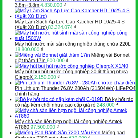
3.8m+3.8m
4.830.000
₫
Máy Làm Sạch Áp Lực Cao Karcher HD 10/25-4 S
(Xuất Xứ Đức)
83.324.074
₫
Máy hút nước mài sàn công nghiệp thùng chứa 220L
18.800.000
₫
Miếng vải Bonnet
giặt thảm 17in
800.000
₫
Máy hút bụi hút nước công nghiệp 30 lít thùng nhựa
CleproX
2.150.000
₫
Pin Lithium Thunder 76.8V 280Ah (21504Wh) LiFePO4
chính hãng
Bộ ky hốt rác
có nắp kèm chổi nhựa cao cấp giá rẻ
248.000
₫
Máy chà sàn liên hợp ngồi lái công nghiệp Amtek
AT860
97.500.000
₫
Miếng pad