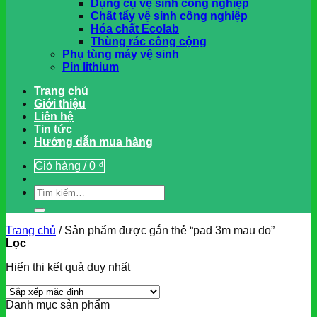
Dụng cụ vệ sinh công nghiệp
Chất tẩy vệ sinh công nghiệp
Hóa chất Ecolab
Thùng rác công cộng
Phụ tùng máy vệ sinh
Pin lithium
Trang chủ
Giới thiệu
Liên hệ
Tin tức
Hướng dẫn mua hàng
Giỏ hàng /
0
₫
Tìm
kiếm:
Trang chủ
/
Sản phẩm được gắn thẻ “pad 3m mau do”
Lọc
Hiển thị kết quả duy nhất
Danh mục sản phẩm