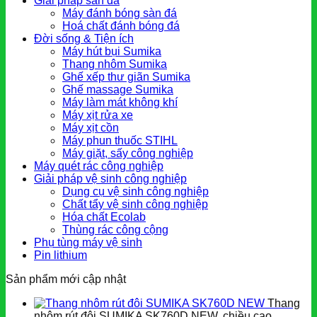
Giải pháp sàn đá
Máy đánh bóng sàn đá
Hoá chất đánh bóng đá
Đời sống & Tiện ích
Máy hút bụi Sumika
Thang nhôm Sumika
Ghế xếp thư giãn Sumika
Ghế massage Sumika
Máy làm mát không khí
Máy xịt rửa xe
Máy xịt cồn
Máy phun thuốc STIHL
Máy giặt, sấy công nghiệp
Máy quét rác công nghiệp
Giải pháp vệ sinh công nghiệp
Dụng cụ vệ sinh công nghiệp
Chất tẩy vệ sinh công nghiệp
Hóa chất Ecolab
Thùng rác công cộng
Phụ tùng máy vệ sinh
Pin lithium
Sản phẩm mới cập nhật
Thang
nhôm rút đôi SUMIKA SK760D NEW, chiều cao