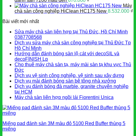
đánh sàn 7200 màu đen
670.000
₫
Máy
chà sàn công nghiệp HiClean HC175 New
8.532.000
₫
Bài viết mới nhất
Sửa máy chà sàn liên hợp tại Thủ Đức, Hồ Chí Minh
0387708568
Dịch vụ sửa máy chà sàn công nghiệp tại Thủ Đức Tp
Hồ Chí Minh
Hướng dẫn đánh bóng sàn lộ cát với decoSIL và
decoFINISH Lp
Cho thuê máy chà sàn tạ, máy mài sàn tạ khu vực Thủ
Đức
Dịch vụ vệ sinh công nghiệp, vệ sinh sau xây dựng
Dịch vụ mài đánh bóng sàn bê tông nhà xưởng
Dịch vụ đánh bóng đá marble, granite chuyên nghiệp
tại HCM
Máy chà sàn liên hợp ngồi lái Fiorentini Unica
Miếng pad đánh sàn 3M màu đỏ 5100 Red Buffer thùng 5
miếng