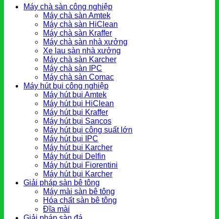
Máy chà sàn công nghiệp
Máy chà sàn Amtek
Máy chà sàn HiClean
Máy chà sàn Kraffer
Máy chà sàn nhà xưởng
Xe lau sàn nhà xưởng
Máy chà sàn Karcher
Máy chà sàn IPC
Máy chà sàn Comac
Máy hút bụi công nghiệp
Máy hút bụi Amtek
Máy hút bụi HiClean
Máy hút bụi Kraffer
Máy hút bụi Sancos
Máy hút bụi công suất lớn
Máy hút bụi IPC
Máy hút bụi Karcher
Máy hút bụi Delfin
Máy hút bụi Fiorentini
Máy hút bụi Karcher
Giải pháp sàn bê tông
Máy mài sàn bê tông
Hóa chất sàn bê tông
Đĩa mài
Giải pháp sàn đá