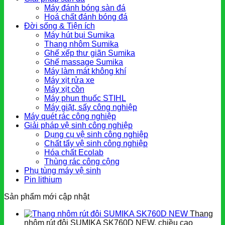
Máy đánh bóng sàn đá
Hoá chất đánh bóng đá
Đời sống & Tiện ích
Máy hút bụi Sumika
Thang nhôm Sumika
Ghế xếp thư giãn Sumika
Ghế massage Sumika
Máy làm mát không khí
Máy xịt rửa xe
Máy xịt cồn
Máy phun thuốc STIHL
Máy giặt, sấy công nghiệp
Máy quét rác công nghiệp
Giải pháp vệ sinh công nghiệp
Dụng cụ vệ sinh công nghiệp
Chất tẩy vệ sinh công nghiệp
Hóa chất Ecolab
Thùng rác công cộng
Phụ tùng máy vệ sinh
Pin lithium
Sản phẩm mới cập nhật
Thang
nhôm rút đôi SUMIKA SK760D NEW, chiều cao