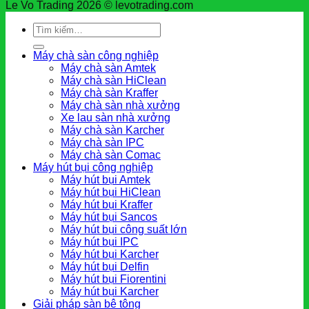
Le Vo Trading 2026 © levotrading.com
Tìm
kiếm:
Máy chà sàn công nghiệp
Máy chà sàn Amtek
Máy chà sàn HiClean
Máy chà sàn Kraffer
Máy chà sàn nhà xưởng
Xe lau sàn nhà xưởng
Máy chà sàn Karcher
Máy chà sàn IPC
Máy chà sàn Comac
Máy hút bụi công nghiệp
Máy hút bụi Amtek
Máy hút bụi HiClean
Máy hút bụi Kraffer
Máy hút bụi Sancos
Máy hút bụi công suất lớn
Máy hút bụi IPC
Máy hút bụi Karcher
Máy hút bụi Delfin
Máy hút bụi Fiorentini
Máy hút bụi Karcher
Giải pháp sàn bê tông