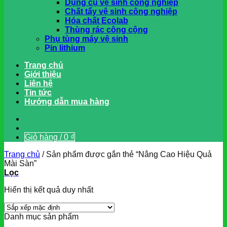
Dụng cụ vệ sinh công nghiệp
Chất tẩy vệ sinh công nghiệp
Hóa chất Ecolab
Thùng rác công cộng
Phụ tùng máy vệ sinh
Pin lithium
Trang chủ
Giới thiệu
Liên hệ
Tin tức
Hướng dẫn mua hàng
Giỏ hàng /
0
₫
Trang chủ
/
Sản phẩm được gắn thẻ “Nâng Cao Hiệu Quả
Mài Sàn”
Lọc
Hiển thị kết quả duy nhất
Danh mục sản phẩm