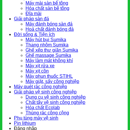
Máy mài sàn bê tông
Hóa chất sàn bê tông
Đĩa mài
Giải pháp sàn đá
Máy đánh bóng sàn đá
Hoá chất đánh bóng đá
Đời sống & Tiện ích
Máy hút bụi Sumika
Thang nhôm Sumika
Ghế xếp thư giãn Sumika
Ghế massage Sumika
Máy làm mát không khí
Máy xịt rửa xe
Máy xịt cồn
Máy phun thuốc STIHL
Máy giặt, sấy công nghiệp
Máy quét rác công nghiệp
Giải pháp vệ sinh công nghiệp
Dụng cụ vệ sinh công nghiệp
Chất tẩy vệ sinh công nghiệp
Hóa chất Ecolab
Thùng rác công cộng
Phụ tùng máy vệ sinh
Pin lithium
Đăng nhập