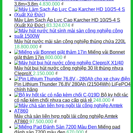
3.8m+3.8m
4.830.000
₫
Máy Làm Sạch Áp Lực Cao Karcher HD 10/25-4 S
(Xuất Xứ Đức)
83.324.074
₫
Máy hút nước mài sàn công nghiệp thùng chứa 220L
18.800.000
₫
Miếng vải Bonnet
giặt thảm 17in
800.000
₫
Máy hút bụi hút nước công nghiệp 30 lít thùng nhựa
CleproX
2.150.000
₫
Pin Lithium Thunder 76.8V 280Ah (21504Wh) LiFePO4
chính hãng
Bộ ky hốt rác
có nắp kèm chổi nhựa cao cấp giá rẻ
248.000
₫
Máy chà sàn liên hợp ngồi lái công nghiệp Amtek
AT860
97.500.000
₫
Miếng pad
đánh sàn 7200 màu đen
670.000
₫