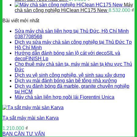
Máy
chà sàn công nghiệp HiClean HC175 New
8.532.000
₫
Bài viết mới nhất
Sửa máy chà sàn liên hợp tại Thủ Đức, Hồ Chí Minh
0387708568
Dịch vụ sửa máy chà sàn công nghiệp tại Thủ Đức Tp
Hồ Chí Minh
Hướng dẫn đánh bóng sàn lộ cát với decoSIL và
decoFINISH Lp
Cho thuê máy chà sàn tạ, máy mài sàn tạ khu vực Thủ
Đức
Dịch vụ vệ sinh công nghiệp, vệ sinh sau xây dựng
Dịch vụ mài đánh bóng sàn bê tông nhà xưởng
Dịch vụ đánh bóng đá marble, granite chuyên nghiệp
tại HCM
Máy chà sàn liên hợp ngồi lái Fiorentini Unica
Tạ sắt máy mài sàn Karva
1.210.000
₫
BẠN CẦN TƯ VẤN