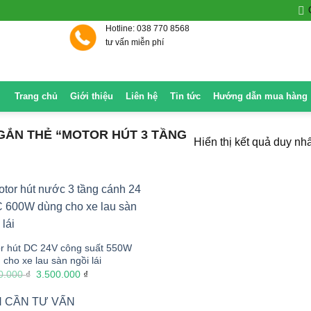
Hotline: 038 770 8568
tư vấn miễn phí
Trang chủ
Giới thiệu
Liên hệ
Tin tức
Hướng dẫn mua hàng
ẮN THẺ “MOTOR HÚT 3 TẦNG
Hiển thị kết quả duy nhấ
r hút DC 24V công suất 550W
 cho xe lau sàn ngồi lái
Giá
Giá
0.000
₫
3.500.000
₫
gốc
hiện
là:
tại
 CẦN TƯ VẤN
4.500.000 ₫.
là: