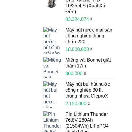
10/25-4 S (Xuất Xứ
Đức)
83.324.074
₫
Máy hút nước mài sàn
công nghiệp thùng
chứa 220L
18.800.000
₫
Miếng vải Bonnet giặt
thảm 17in
800.000
₫
Máy hút bụi hút nước
công nghiệp 30 lít
thùng nhựa CleproX
2.150.000
₫
Pin Lithium Thunder
76.8V 280Ah
(21504Wh) LiFePO4
chính hãng