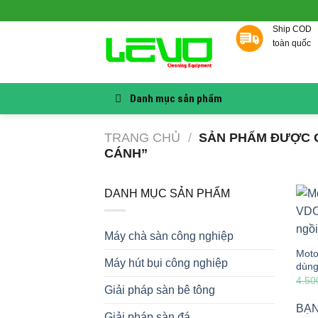
Skip
to
Ship COD
content
toàn quốc
Danh mục sản phẩm
TRANG CHỦ
/
SẢN PHẨM ĐƯỢC G
CÁNH”
DANH MỤC SẢN PHẨM
Máy chà sàn công nghiệp
Moto
Máy hút bụi công nghiệp
dùng
4.50
Giải pháp sàn bê tông
BẠN
Giải pháp sàn đá