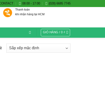
CONTACT
08:00 - 17:00
(028) 6685 7745
Thanh toán
khi nhận hàng tại HCM
GIỎ HÀNG /
0
₫
t