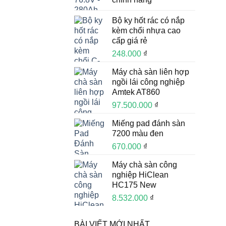
Bộ ky hốt rác có nắp
kèm chổi nhựa cao
cấp giá rẻ
248.000
₫
Máy chà sàn liên hợp
ngồi lái công nghiệp
Amtek AT860
97.500.000
₫
Miếng pad đánh sàn
7200 màu đen
670.000
₫
Máy chà sàn công
nghiệp HiClean
HC175 New
8.532.000
₫
BÀI VIẾT MỚI NHẤT