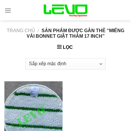
Skip
to
content
TRANG CHỦ
/
SẢN PHẨM ĐƯỢC GẮN THẺ “MIẾNG
VẢI BONNET GIẶT THẢM 17 INCH”
LỌC