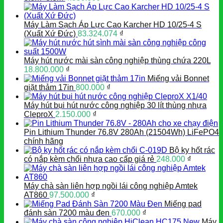
Máy Làm Sạch Áp Lực Cao Karcher HD 10/25-4 S
(Xuất Xứ Đức)
83.324.074
₫
Máy hút nước mài sàn công nghiệp thùng chứa 220L
18.800.000
₫
Miếng vải Bonnet
giặt thảm 17in
800.000
₫
Máy hút bụi hút nước công nghiệp 30 lít thùng nhựa
CleproX
2.150.000
₫
Pin Lithium Thunder 76.8V 280Ah (21504Wh) LiFePO4
chính hãng
Bộ ky hốt rác
có nắp kèm chổi nhựa cao cấp giá rẻ
248.000
₫
Máy chà sàn liên hợp ngồi lái công nghiệp Amtek
AT860
97.500.000
₫
Miếng pad
đánh sàn 7200 màu đen
670.000
₫
Máy