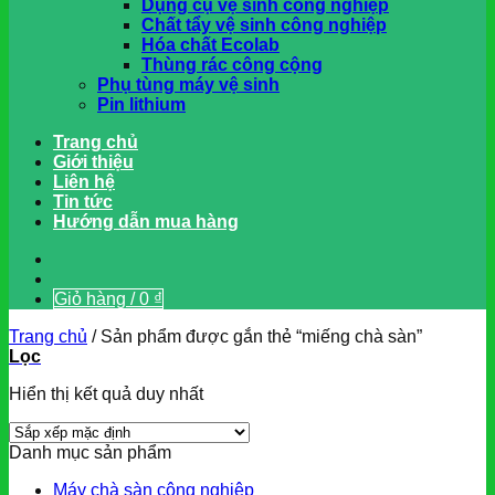
Dụng cụ vệ sinh công nghiệp
Chất tẩy vệ sinh công nghiệp
Hóa chất Ecolab
Thùng rác công cộng
Phụ tùng máy vệ sinh
Pin lithium
Trang chủ
Giới thiệu
Liên hệ
Tin tức
Hướng dẫn mua hàng
Giỏ hàng /
0
₫
Trang chủ
/
Sản phẩm được gắn thẻ “miếng chà sàn”
Lọc
Hiển thị kết quả duy nhất
Danh mục sản phẩm
Máy chà sàn công nghiệp