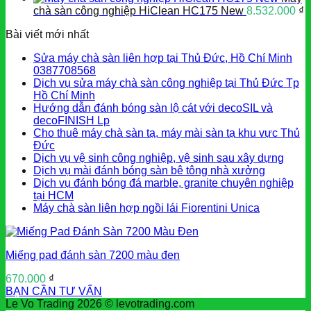
chà sàn công nghiệp HiClean HC175 New
8.532.000
₫
Bài viết mới nhất
Sửa máy chà sàn liên hợp tại Thủ Đức, Hồ Chí Minh
0387708568
Dịch vụ sửa máy chà sàn công nghiệp tại Thủ Đức Tp
Hồ Chí Minh
Hướng dẫn đánh bóng sàn lộ cát với decoSIL và
decoFINISH Lp
Cho thuê máy chà sàn tạ, máy mài sàn tạ khu vực Thủ
Đức
Dịch vụ vệ sinh công nghiệp, vệ sinh sau xây dựng
Dịch vụ mài đánh bóng sàn bê tông nhà xưởng
Dịch vụ đánh bóng đá marble, granite chuyên nghiệp
tại HCM
Máy chà sàn liên hợp ngồi lái Fiorentini Unica
Miếng pad đánh sàn 7200 màu đen
670.000
₫
BẠN CẦN TƯ VẤN
Le Vo Trading 2026 © levotrading.com