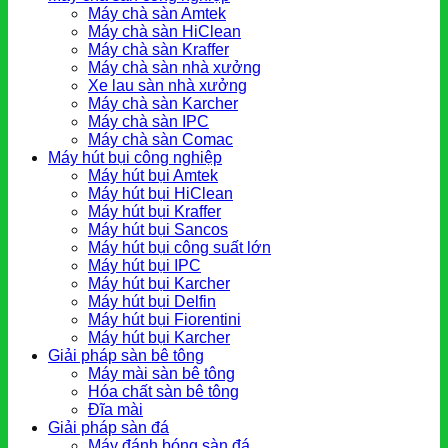
Máy chà sàn Amtek
Máy chà sàn HiClean
Máy chà sàn Kraffer
Máy chà sàn nhà xưởng
Xe lau sàn nhà xưởng
Máy chà sàn Karcher
Máy chà sàn IPC
Máy chà sàn Comac
Máy hút bụi công nghiệp
Máy hút bụi Amtek
Máy hút bụi HiClean
Máy hút bụi Kraffer
Máy hút bụi Sancos
Máy hút bụi công suất lớn
Máy hút bụi IPC
Máy hút bụi Karcher
Máy hút bụi Delfin
Máy hút bụi Fiorentini
Máy hút bụi Karcher
Giải pháp sàn bê tông
Máy mài sàn bê tông
Hóa chất sàn bê tông
Đĩa mài
Giải pháp sàn đá
Máy đánh bóng sàn đá