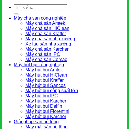
Tìm
kiếm:
Máy chà sàn công nghiệp
Máy chà sàn Amtek
Máy chà sàn HiClean
Máy chà sàn Kraffer
Máy chà sàn nhà xưởng
Xe lau sàn nhà xưởng
Máy chà sàn Karcher
Máy chà sàn IPC
Máy chà sàn Comac
Máy hút bụi công nghiệp
Máy hút bụi Amtek
Máy hút bụi HiClean
Máy hút bụi Kraffer
Máy hút bụi Sancos
Máy hút bụi công suất lớn
Máy hút bụi IPC
Máy hút bụi Karcher
Máy hút bụi Delfin
Máy hút bụi Fiorentini
Máy hút bụi Karcher
Giải pháp sàn bê tông
Máy mài sàn bê tông