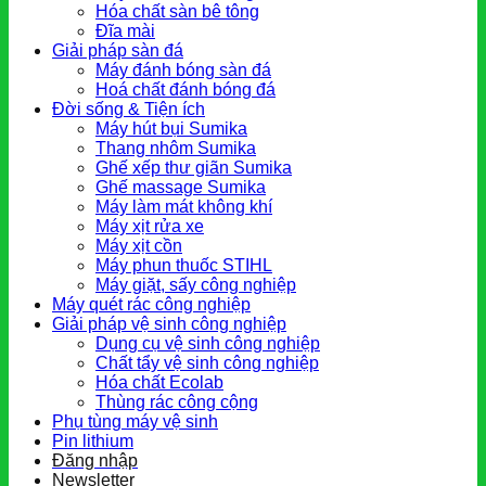
Hóa chất sàn bê tông
Đĩa mài
Giải pháp sàn đá
Máy đánh bóng sàn đá
Hoá chất đánh bóng đá
Đời sống & Tiện ích
Máy hút bụi Sumika
Thang nhôm Sumika
Ghế xếp thư giãn Sumika
Ghế massage Sumika
Máy làm mát không khí
Máy xịt rửa xe
Máy xịt cồn
Máy phun thuốc STIHL
Máy giặt, sấy công nghiệp
Máy quét rác công nghiệp
Giải pháp vệ sinh công nghiệp
Dụng cụ vệ sinh công nghiệp
Chất tẩy vệ sinh công nghiệp
Hóa chất Ecolab
Thùng rác công cộng
Phụ tùng máy vệ sinh
Pin lithium
Đăng nhập
Newsletter