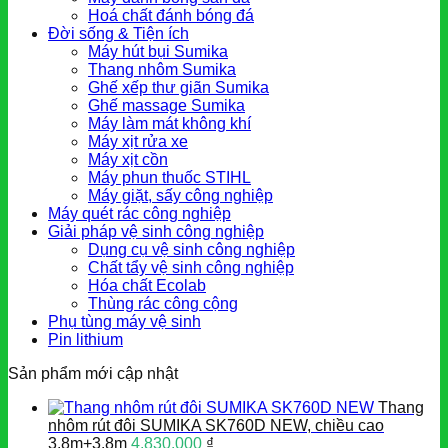
Hoá chất đánh bóng đá
Đời sống & Tiện ích
Máy hút bụi Sumika
Thang nhôm Sumika
Ghế xếp thư giãn Sumika
Ghế massage Sumika
Máy làm mát không khí
Máy xịt rửa xe
Máy xịt cồn
Máy phun thuốc STIHL
Máy giặt, sấy công nghiệp
Máy quét rác công nghiệp
Giải pháp vệ sinh công nghiệp
Dụng cụ vệ sinh công nghiệp
Chất tẩy vệ sinh công nghiệp
Hóa chất Ecolab
Thùng rác công cộng
Phụ tùng máy vệ sinh
Pin lithium
Sản phẩm mới cập nhật
Thang
nhôm rút đôi SUMIKA SK760D NEW, chiều cao
3.8m+3.8m
4.830.000
₫