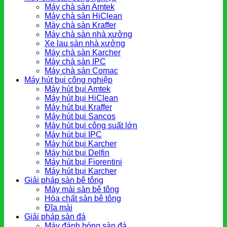
Máy chà sàn Amtek
Máy chà sàn HiClean
Máy chà sàn Kraffer
Máy chà sàn nhà xưởng
Xe lau sàn nhà xưởng
Máy chà sàn Karcher
Máy chà sàn IPC
Máy chà sàn Comac
Máy hút bụi công nghiệp
Máy hút bụi Amtek
Máy hút bụi HiClean
Máy hút bụi Kraffer
Máy hút bụi Sancos
Máy hút bụi công suất lớn
Máy hút bụi IPC
Máy hút bụi Karcher
Máy hút bụi Delfin
Máy hút bụi Fiorentini
Máy hút bụi Karcher
Giải pháp sàn bê tông
Máy mài sàn bê tông
Hóa chất sàn bê tông
Đĩa mài
Giải pháp sàn đá
Máy đánh bóng sàn đá