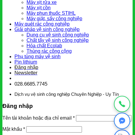
Máy xịt rửa xe
Máy xịt cồn
Máy phun thuốc STIHL
Máy giặt, sấy công nghiệp
Máy quét rác công nghiệp
Giải pháp vệ sinh công nghiệp
Dụng cụ vệ sinh công nghiệp
Chất tẩy vệ sinh công nghiệp
Hóa chất Ecolab
Thùng rác công cộng
Phụ tùng máy vệ sinh
Pin lithium
Đăng nhập
Newsletter
028.6685.7745
Dịch vụ vệ sinh công nghiệp Chuyên Nghiệp - Uy Tín
Đăng nhập
Tên tài khoản hoặc địa chỉ email
*
Mật khẩu
*