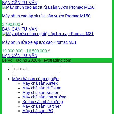
BẠN CẦN TƯ VẤN
Máy phun cao áp xịt rửa sân vườn Promac M150
3.490.000
₫
BẠN CẦN TƯ VẤN
Máy phun rửa xe áp lực cao Promac M31
Giá
Giá
19.000.000
₫
16.500.000
₫
gốc
hiện
BẠN CẦN TƯ VẤN
là:
tại
Le Vo Trading 2026 © levotrading.com
19.000.000 ₫.
là:
Tìm
16.500.000 ₫.
kiếm:
Máy chà sàn công nghiệp
Máy chà sàn Amtek
Máy chà sàn HiClean
Máy chà sàn Kraffer
Máy chà sàn nhà xưởng
Xe lau sàn nhà xưởng
Máy chà sàn Karcher
Máy chà sàn IPC