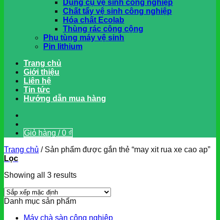
Dụng cụ vệ sinh công nghiệp
Chất tẩy vệ sinh công nghiệp
Hóa chất Ecolab
Thùng rác công cộng
Phụ tùng máy vệ sinh
Pin lithium
Trang chủ
Giới thiệu
Liên hệ
Tin tức
Hướng dẫn mua hàng
Giỏ hàng /
0
₫
Trang chủ
/
Sản phẩm được gắn thẻ “may xit rua xe cao ap”
Lọc
Showing all 3 results
Danh mục sản phẩm
Máy chà sàn công nghiệp