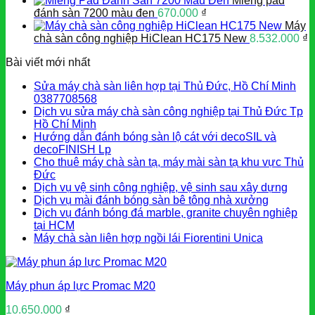
Miếng pad
đánh sàn 7200 màu đen
670.000
₫
Máy
chà sàn công nghiệp HiClean HC175 New
8.532.000
₫
Bài viết mới nhất
Sửa máy chà sàn liên hợp tại Thủ Đức, Hồ Chí Minh
0387708568
Dịch vụ sửa máy chà sàn công nghiệp tại Thủ Đức Tp
Hồ Chí Minh
Hướng dẫn đánh bóng sàn lộ cát với decoSIL và
decoFINISH Lp
Cho thuê máy chà sàn tạ, máy mài sàn tạ khu vực Thủ
Đức
Dịch vụ vệ sinh công nghiệp, vệ sinh sau xây dựng
Dịch vụ mài đánh bóng sàn bê tông nhà xưởng
Dịch vụ đánh bóng đá marble, granite chuyên nghiệp
tại HCM
Máy chà sàn liên hợp ngồi lái Fiorentini Unica
Máy phun áp lực Promac M20
10.650.000
₫