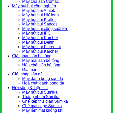
Máy chà sàn Comac
Máy hút bụi công nghiệp
Máy hút bụi Amtek
Máy hút bụi HiClean
Máy hút bụi Kraffer
Máy hút bụi Sancos
Máy hút bụi công suất lớn
Máy hút bụi IPC
Máy hút bụi Karcher
Máy hút bụi Delfin
Máy hút bụi Fiorentini
Máy hút bụi Karcher
Giải pháp sàn bê tông
Máy mài sàn bê tông
Hóa chất sàn bê tông
Đĩa mài
Giải pháp sàn đá
Máy đánh bóng sàn đá
Hoá chất đánh bóng đá
Đời sống & Tiện ích
Máy hút bụi Sumika
Thang nhôm Sumika
Ghế xếp thư giãn Sumika
Ghế massage Sumika
Máy làm mát không khí