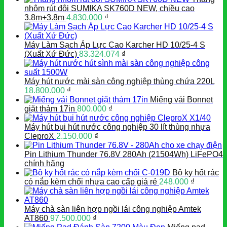
nhôm rút đôi SUMIKA SK760D NEW, chiều cao
3.8m+3.8m
4.830.000
₫
Máy Làm Sạch Áp Lực Cao Karcher HD 10/25-4 S
(Xuất Xứ Đức)
83.324.074
₫
Máy hút nước mài sàn công nghiệp thùng chứa 220L
18.800.000
₫
Miếng vải Bonnet
giặt thảm 17in
800.000
₫
Máy hút bụi hút nước công nghiệp 30 lít thùng nhựa
CleproX
2.150.000
₫
Pin Lithium Thunder 76.8V 280Ah (21504Wh) LiFePO4
chính hãng
Bộ ky hốt rác
có nắp kèm chổi nhựa cao cấp giá rẻ
248.000
₫
Máy chà sàn liên hợp ngồi lái công nghiệp Amtek
AT860
97.500.000
₫