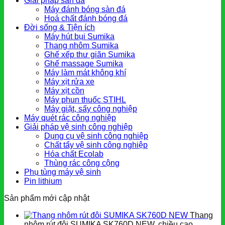
Giải pháp sàn đá
Máy đánh bóng sàn đá
Hoá chất đánh bóng đá
Đời sống & Tiện ích
Máy hút bụi Sumika
Thang nhôm Sumika
Ghế xếp thư giãn Sumika
Ghế massage Sumika
Máy làm mát không khí
Máy xịt rửa xe
Máy xịt cồn
Máy phun thuốc STIHL
Máy giặt, sấy công nghiệp
Máy quét rác công nghiệp
Giải pháp vệ sinh công nghiệp
Dụng cụ vệ sinh công nghiệp
Chất tẩy vệ sinh công nghiệp
Hóa chất Ecolab
Thùng rác công cộng
Phụ tùng máy vệ sinh
Pin lithium
Sản phẩm mới cập nhật
Thang
nhôm rút đôi SUMIKA SK760D NEW, chiều cao