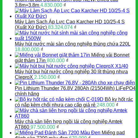
3.8m+3.8m
4.830.000
₫
Máy Làm Sạch Áp Lực Cao Karcher HD 10/25-4 S
(Xuất Xứ Đức)
83.324.074
₫
Máy hút nước mài sàn công nghiệp thùng chứa 220L
18.800.000
₫
Miếng vải Bonnet
giặt thảm 17in
800.000
₫
Máy hút bụi hút nước công nghiệp 30 lít thùng nhựa
CleproX
2.150.000
₫
Pin Lithium Thunder 76.8V 280Ah (21504Wh) LiFePO4
chính hãng
Bộ ky hốt rác
có nắp kèm chổi nhựa cao cấp giá rẻ
248.000
₫
Máy chà sàn liên hợp ngồi lái công nghiệp Amtek
AT860
97.500.000
₫
Miếng pad