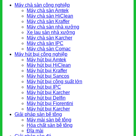
Máy chà sàn công nghiệp
Máy chà sàn Amtek
Máy chà sàn HiClean
Máy chà sàn Kraffer
Máy chà sàn nhà xưởng
Xe lau sàn nhà xưởng
Máy chà sàn Karcher
Máy chà sàn IPC
Máy chà sàn Comac
Máy hút bụi công nghiệp
Máy hút bụi Amtek
Máy hút bụi HiClean
Máy hút bụi Kraffer
Máy hút bụi Sancos
Máy hút bụi công suất lớn
Máy hút bụi IPC
Máy hút bụi Karcher
Máy hút bụi Delfin
Máy hút bụi Fiorentini
Máy hút bụi Karcher
Giải pháp sàn bê tông
Máy mài sàn bê tông
Hóa chất sàn bê tông
Đĩa mài