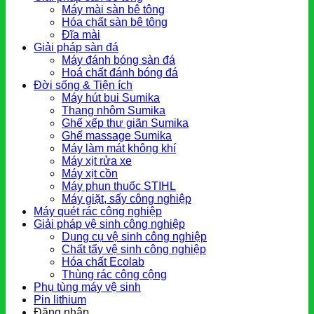
Máy mài sàn bê tông
Hóa chất sàn bê tông
Đĩa mài
Giải pháp sàn đá
Máy đánh bóng sàn đá
Hoá chất đánh bóng đá
Đời sống & Tiện ích
Máy hút bụi Sumika
Thang nhôm Sumika
Ghế xếp thư giãn Sumika
Ghế massage Sumika
Máy làm mát không khí
Máy xịt rửa xe
Máy xịt cồn
Máy phun thuốc STIHL
Máy giặt, sấy công nghiệp
Máy quét rác công nghiệp
Giải pháp vệ sinh công nghiệp
Dụng cụ vệ sinh công nghiệp
Chất tẩy vệ sinh công nghiệp
Hóa chất Ecolab
Thùng rác công cộng
Phụ tùng máy vệ sinh
Pin lithium
Đăng nhập