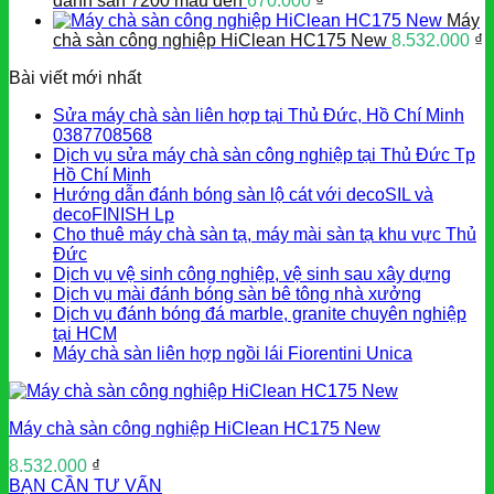
đánh sàn 7200 màu đen
670.000
₫
Máy
chà sàn công nghiệp HiClean HC175 New
8.532.000
₫
Bài viết mới nhất
Sửa máy chà sàn liên hợp tại Thủ Đức, Hồ Chí Minh
0387708568
Dịch vụ sửa máy chà sàn công nghiệp tại Thủ Đức Tp
Hồ Chí Minh
Hướng dẫn đánh bóng sàn lộ cát với decoSIL và
decoFINISH Lp
Cho thuê máy chà sàn tạ, máy mài sàn tạ khu vực Thủ
Đức
Dịch vụ vệ sinh công nghiệp, vệ sinh sau xây dựng
Dịch vụ mài đánh bóng sàn bê tông nhà xưởng
Dịch vụ đánh bóng đá marble, granite chuyên nghiệp
tại HCM
Máy chà sàn liên hợp ngồi lái Fiorentini Unica
Máy chà sàn công nghiệp HiClean HC175 New
8.532.000
₫
BẠN CẦN TƯ VẤN