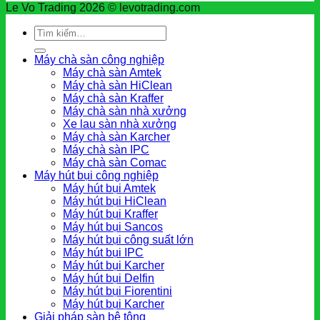
Le Vo Trading 2026 © levotrading.com
Tìm
kiếm:
Máy chà sàn công nghiệp
Máy chà sàn Amtek
Máy chà sàn HiClean
Máy chà sàn Kraffer
Máy chà sàn nhà xưởng
Xe lau sàn nhà xưởng
Máy chà sàn Karcher
Máy chà sàn IPC
Máy chà sàn Comac
Máy hút bụi công nghiệp
Máy hút bụi Amtek
Máy hút bụi HiClean
Máy hút bụi Kraffer
Máy hút bụi Sancos
Máy hút bụi công suất lớn
Máy hút bụi IPC
Máy hút bụi Karcher
Máy hút bụi Delfin
Máy hút bụi Fiorentini
Máy hút bụi Karcher
Giải pháp sàn bê tông