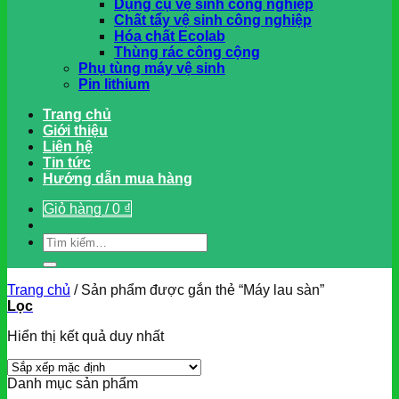
Dụng cụ vệ sinh công nghiệp
Chất tẩy vệ sinh công nghiệp
Hóa chất Ecolab
Thùng rác công cộng
Phụ tùng máy vệ sinh
Pin lithium
Trang chủ
Giới thiệu
Liên hệ
Tin tức
Hướng dẫn mua hàng
Giỏ hàng /
0
₫
Tìm
kiếm:
Trang chủ
/
Sản phẩm được gắn thẻ “Máy lau sàn”
Lọc
Hiển thị kết quả duy nhất
Danh mục sản phẩm