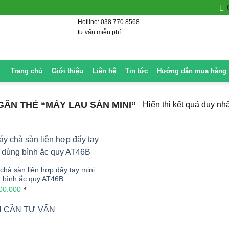
Hotline: 038 770 8568
tư vấn miễn phí
Trang chủ
Giới thiệu
Liên hệ
Tin tức
Hướng dẫn mua hàng
ẮN THẺ “MÁY LAU SÀN MINI”
Hiển thị kết quả duy nhấ
chà sàn liên hợp đẩy tay mini
 bình ắc quy AT46B
00.000
₫
 CẦN TƯ VẤN