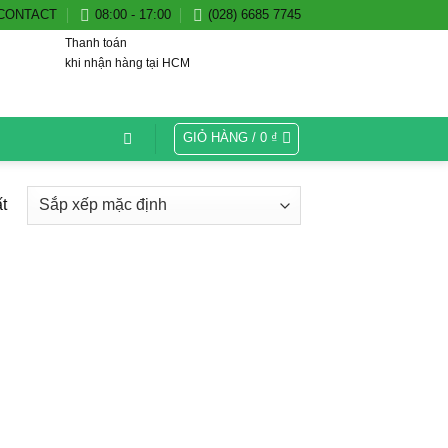
CONTACT
08:00 - 17:00
(028) 6685 7745
Thanh toán
khi nhận hàng tại HCM
GIỎ HÀNG /
0
₫
t