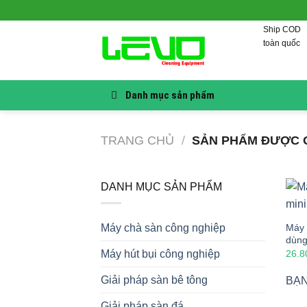
Skip
to
Ship COD
content
toàn quốc
Danh mục sản phẩm
TRANG CHỦ
/
SẢN PHẨM ĐƯỢC G
DANH MỤC SẢN PHẨM
Máy 
Máy chà sàn công nghiệp
dùng
26.8
Máy hút bụi công nghiệp
Giải pháp sàn bê tông
BẠN
Giải pháp sàn đá