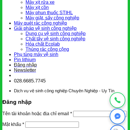
Máy xịt rửa xe
Máy xịt cồn
Máy phun thuốc STIHL
Máy giặt, sấy công nghiệp
Máy quét rác công nghiệp
Giải pháp vệ sinh công nghiệp
Dụng cụ vệ sinh công nghiệp
Chất tẩy vệ sinh công nghiệp
Hóa chất Ecolab
Thùng rác công cộng
Phụ tùng máy vệ sinh
Pin lithium
Đăng nhập
Newsletter
028.6685.7745
Dịch vụ vệ sinh công nghiệp Chuyên Nghiệp - Uy Tín
Đăng nhập
Tên tài khoản hoặc địa chỉ email
*
Mật khẩu
*