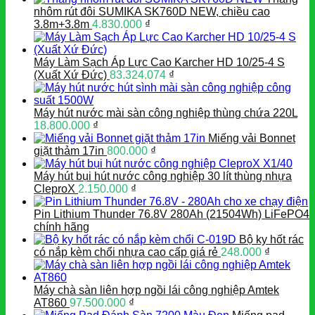
nhôm rút đôi SUMIKA SK760D NEW, chiều cao
3.8m+3.8m
4.830.000
₫
Máy Làm Sạch Áp Lực Cao Karcher HD 10/25-4 S
(Xuất Xứ Đức)
83.324.074
₫
Máy hút nước mài sàn công nghiệp thùng chứa 220L
18.800.000
₫
Miếng vải Bonnet
giặt thảm 17in
800.000
₫
Máy hút bụi hút nước công nghiệp 30 lít thùng nhựa
CleproX
2.150.000
₫
Pin Lithium Thunder 76.8V 280Ah (21504Wh) LiFePO4
chính hãng
Bộ ky hốt rác
có nắp kèm chổi nhựa cao cấp giá rẻ
248.000
₫
Máy chà sàn liên hợp ngồi lái công nghiệp Amtek
AT860
97.500.000
₫