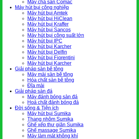
Máy chà sàn Comac
Máy hút bụi công nghiệp
Máy hút bụi Amtek
Máy hút bụi HiClean
Máy hút bụi Kraffer
Máy hút bụi Sancos
Máy hút bụi công suất lớn
Máy hút bụi IPC
Máy hút bụi Karcher
Máy hút bụi Delfin
Máy hút bụi Fiorentini
Máy hút bụi Karcher
Giải pháp sàn bê tông
Máy mài sàn bê tông
Hóa chất sàn bê tông
Đĩa mài
Giải pháp sàn đá
Máy đánh bóng sàn đá
Hoá chất đánh bóng đá
Đời sống & Tiện ích
Máy hút bụi Sumika
Thang nhôm Sumika
Ghế xếp thư giãn Sumika
Ghế massage Sumika
Máy làm mát không khí