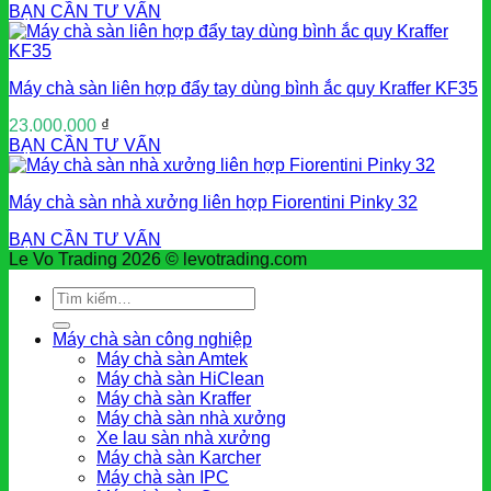
BẠN CẦN TƯ VẤN
Máy chà sàn liên hợp đẩy tay dùng bình ắc quy Kraffer KF35
23.000.000
₫
BẠN CẦN TƯ VẤN
Máy chà sàn nhà xưởng liên hợp Fiorentini Pinky 32
BẠN CẦN TƯ VẤN
Le Vo Trading 2026 © levotrading.com
Tìm
kiếm:
Máy chà sàn công nghiệp
Máy chà sàn Amtek
Máy chà sàn HiClean
Máy chà sàn Kraffer
Máy chà sàn nhà xưởng
Xe lau sàn nhà xưởng
Máy chà sàn Karcher
Máy chà sàn IPC