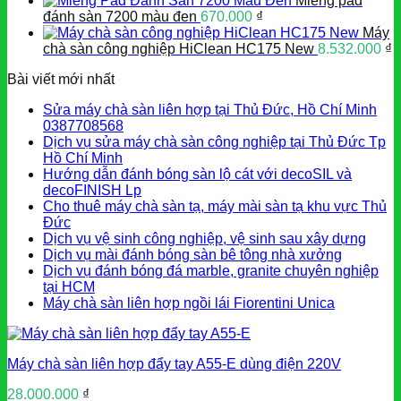
Miếng pad
đánh sàn 7200 màu đen
670.000
₫
Máy
chà sàn công nghiệp HiClean HC175 New
8.532.000
₫
Bài viết mới nhất
Sửa máy chà sàn liên hợp tại Thủ Đức, Hồ Chí Minh
0387708568
Dịch vụ sửa máy chà sàn công nghiệp tại Thủ Đức Tp
Hồ Chí Minh
Hướng dẫn đánh bóng sàn lộ cát với decoSIL và
decoFINISH Lp
Cho thuê máy chà sàn tạ, máy mài sàn tạ khu vực Thủ
Đức
Dịch vụ vệ sinh công nghiệp, vệ sinh sau xây dựng
Dịch vụ mài đánh bóng sàn bê tông nhà xưởng
Dịch vụ đánh bóng đá marble, granite chuyên nghiệp
tại HCM
Máy chà sàn liên hợp ngồi lái Fiorentini Unica
Máy chà sàn liên hợp đẩy tay A55-E dùng điện 220V
28.000.000
₫