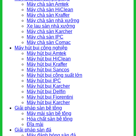
Máy chà sàn Amtek
Máy chà sàn HiClean
Máy chà sàn Kraffer
Máy chà sàn nhà xưởng
Xe lau sàn nhà xưởng
Máy chà sàn Karcher
Máy chà sàn IPC
Máy chà sàn Comac
Máy hút bụi công nghiệp
Máy hút bụi Amtek
Máy hút bụi HiClean
Máy hút bụi Kraffer
Máy hút bụi Sancos
Máy hút bụi công suất lớn
Máy hút bụi IPC
Máy hút bụi Karcher
Máy hút bụi Delfin
Máy hút bụi Fiorentini
Máy hút bụi Karcher
Giải pháp sàn bê tông
Máy mài sàn bê tông
Hóa chất sàn bê tông
Đĩa mài
Giải pháp sàn đá
Máy đánh bóng sàn đá