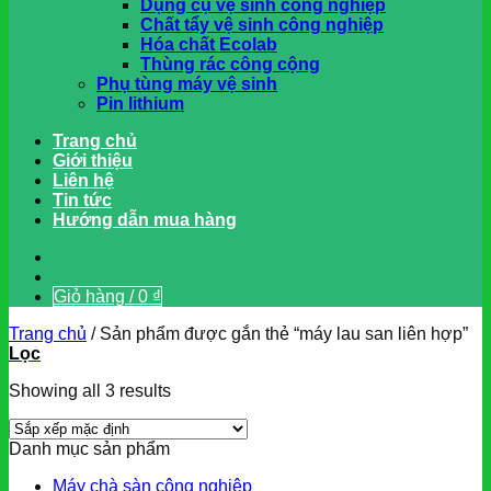
Dụng cụ vệ sinh công nghiệp
Chất tẩy vệ sinh công nghiệp
Hóa chất Ecolab
Thùng rác công cộng
Phụ tùng máy vệ sinh
Pin lithium
Trang chủ
Giới thiệu
Liên hệ
Tin tức
Hướng dẫn mua hàng
Giỏ hàng /
0
₫
Trang chủ
/
Sản phẩm được gắn thẻ “máy lau san liên hợp”
Lọc
Showing all 3 results
Danh mục sản phẩm
Máy chà sàn công nghiệp