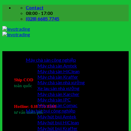
Skip
Contact
to
08:00 - 17:00
content
(028) 6685 7745
Danh mục sản phẩm
Máy chà sàn công nghiệp
Máy chà sàn Amtek
Máy chà sàn HiClean
Máy chà sàn Kraffer
Ship COD
Máy chà sàn nhà xưởng
toàn quốc
Xe lau sàn nhà xưởng
Máy chà sàn Karcher
Máy chà sàn IPC
Máy chà sàn Comac
Hotline: 038 770 8568
Máy hút bụi công nghiệp
tư vấn miễn phí
Máy hút bụi Amtek
Máy hút bụi HiClean
Máy hút bụi Kraffer