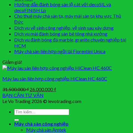
Hướng dẫn đánh bóng sàn lộ cát với decoSIL và
decoFINISH Lp
Cho thuê máy chà sàn tạ, máy mài sàn tạ khu vực Thủ
Đức
Dịch vụ vệ sinh công nghiệp, vệ sinh sau xây dựng
Dịch vụ mài đánh bóng sàn bê tông nhà xưởng
Dịch vụ đánh bóng đá marble, granite chuyên nghiệp tại
HCM
Máy chà sàn liên hợp ngồi lái Fiorentini Unica
Giảm giá!
Máy lau sàn liên hợp công nghiệp HiClean HC 460C
Giá
Giá
31.500.000
₫
26.000.000
₫
gốc
hiện
BẠN CẦN TƯ VẤN
là:
tại
Le Vo Trading 2026 © levotrading.com
31.500.000 ₫.
là:
Tìm
26.000.000 ₫.
kiếm:
Máy chà sàn công nghiệp
Máy chà sàn Amtek