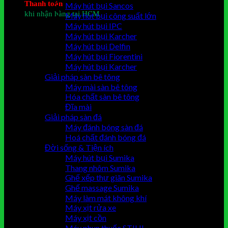
Thanh toán
Máy hút bụi Sancos
khi nhận hàng tại HCM
Máy hút bụi công suất lớn
Giỏ hàng
Máy hút bụi IPC
Máy hút bụi Karcher
Chưa có sản phẩm trong giỏ hàng.
Máy hút bụi Delfin
Máy hút bụi Fiorentini
Máy hút bụi Karcher
Giải pháp sàn bê tông
Máy mài sàn bê tông
Hóa chất sàn bê tông
Đĩa mài
Giải pháp sàn đá
Máy đánh bóng sàn đá
Hoá chất đánh bóng đá
Đời sống & Tiện ích
Máy hút bụi Sumika
Thang nhôm Sumika
Ghế xếp thư giãn Sumika
Ghế massage Sumika
Máy làm mát không khí
Máy xịt rửa xe
Máy xịt cồn
Máy phun thuốc STIHL