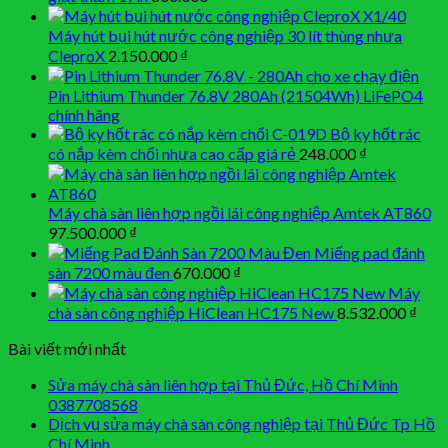
Máy hút bụi hút nước công nghiệp 30 lít thùng nhựa
CleproX
2.150.000
₫
Pin Lithium Thunder 76.8V 280Ah (21504Wh) LiFePO4
chính hãng
Bộ ky hốt rác
có nắp kèm chổi nhựa cao cấp giá rẻ
248.000
₫
Máy chà sàn liên hợp ngồi lái công nghiệp Amtek AT860
97.500.000
₫
Miếng pad đánh
sàn 7200 màu đen
670.000
₫
Máy
chà sàn công nghiệp HiClean HC175 New
8.532.000
₫
Bài viết mới nhất
Sửa máy chà sàn liên hợp tại Thủ Đức, Hồ Chí Minh
0387708568
Dịch vụ sửa máy chà sàn công nghiệp tại Thủ Đức Tp Hồ
Chí Minh