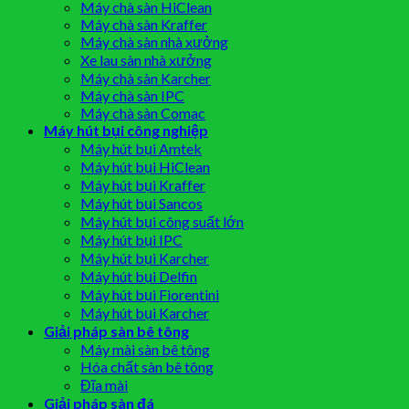
Máy chà sàn HiClean
Máy chà sàn Kraffer
Máy chà sàn nhà xưởng
Xe lau sàn nhà xưởng
Máy chà sàn Karcher
Máy chà sàn IPC
Máy chà sàn Comac
Máy hút bụi công nghiệp
Máy hút bụi Amtek
Máy hút bụi HiClean
Máy hút bụi Kraffer
Máy hút bụi Sancos
Máy hút bụi công suất lớn
Máy hút bụi IPC
Máy hút bụi Karcher
Máy hút bụi Delfin
Máy hút bụi Fiorentini
Máy hút bụi Karcher
Giải pháp sàn bê tông
Máy mài sàn bê tông
Hóa chất sàn bê tông
Đĩa mài
Giải pháp sàn đá