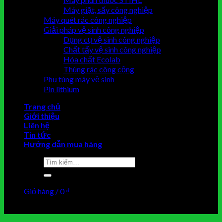
Máy giặt, sấy công nghiệp
Máy quét rác công nghiệp
Giải pháp vệ sinh công nghiệp
Dụng cụ vệ sinh công nghiệp
Chất tẩy vệ sinh công nghiệp
Hóa chất Ecolab
Thùng rác công cộng
Phụ tùng máy vệ sinh
Pin lithium
Trang chủ
Giới thiệu
Liên hệ
Tin tức
Hướng dẫn mua hàng
Tìm
kiếm:
Giỏ hàng /
0
₫
Chưa có sản phẩm trong giỏ hàng.