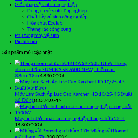
Giải pháp vệ sinh công nghiệp
Dụng cụ vệ sinh công nghiệp
Chất tẩy vệ sinh công nghiệp
Hóa chất Ecolab
Thùng rác công cộng
Phụ tùng máy vệ sinh
Pin lithium
Sản phẩm mới cập nhật
Thang
nhôm rút đôi SUMIKA SK760D NEW, chiều cao
3.8m+3.8m
4.830.000
₫
Máy Làm Sạch Áp Lực Cao Karcher HD 10/25-4 S (Xuất
Xứ Đức)
83.324.074
₫
Máy hút nước mài sàn công nghiệp thùng chứa 220L
18.800.000
₫
Miếng vải Bonnet
giặt thảm 17in
800.000
₫