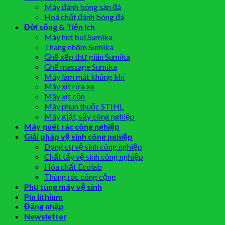
Máy đánh bóng sàn đá
Hoá chất đánh bóng đá
Đời sống & Tiện ích
Máy hút bụi Sumika
Thang nhôm Sumika
Ghế xếp thư giãn Sumika
Ghế massage Sumika
Máy làm mát không khí
Máy xịt rửa xe
Máy xịt cồn
Máy phun thuốc STIHL
Máy giặt, sấy công nghiệp
Máy quét rác công nghiệp
Giải pháp vệ sinh công nghiệp
Dụng cụ vệ sinh công nghiệp
Chất tẩy vệ sinh công nghiệp
Hóa chất Ecolab
Thùng rác công cộng
Phụ tùng máy vệ sinh
Pin lithium
Đăng nhập
Newsletter