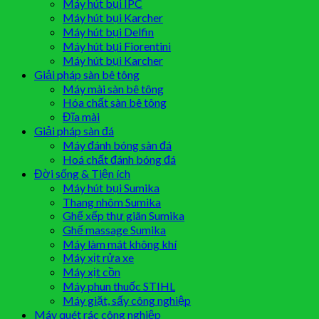
Máy hút bụi IPC
Máy hút bụi Karcher
Máy hút bụi Delfin
Máy hút bụi Fiorentini
Máy hút bụi Karcher
Giải pháp sàn bê tông
Máy mài sàn bê tông
Hóa chất sàn bê tông
Đĩa mài
Giải pháp sàn đá
Máy đánh bóng sàn đá
Hoá chất đánh bóng đá
Đời sống & Tiện ích
Máy hút bụi Sumika
Thang nhôm Sumika
Ghế xếp thư giãn Sumika
Ghế massage Sumika
Máy làm mát không khí
Máy xịt rửa xe
Máy xịt cồn
Máy phun thuốc STIHL
Máy giặt, sấy công nghiệp
Máy quét rác công nghiệp