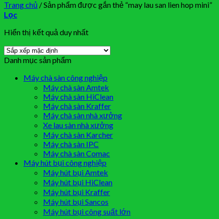
Trang chủ
/
Sản phẩm được gắn thẻ “may lau san lien hop mini”
Lọc
Hiển thị kết quả duy nhất
Danh mục sản phẩm
Máy chà sàn công nghiệp
Máy chà sàn Amtek
Máy chà sàn HiClean
Máy chà sàn Kraffer
Máy chà sàn nhà xưởng
Xe lau sàn nhà xưởng
Máy chà sàn Karcher
Máy chà sàn IPC
Máy chà sàn Comac
Máy hút bụi công nghiệp
Máy hút bụi Amtek
Máy hút bụi HiClean
Máy hút bụi Kraffer
Máy hút bụi Sancos
Máy hút bụi công suất lớn