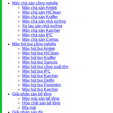
Máy chà sàn công nghiệp
Máy chà sàn Amtek
Máy chà sàn HiClean
Máy chà sàn Kraffer
Máy chà sàn nhà xưởng
Xe lau sàn nhà xưởng
Máy chà sàn Karcher
Máy chà sàn IPC
Máy chà sàn Comac
Máy hút bụi công nghiệp
Máy hút bụi Amtek
Máy hút bụi HiClean
Máy hút bụi Kraffer
Máy hút bụi Sancos
Máy hút bụi công suất lớn
Máy hút bụi IPC
Máy hút bụi Karcher
Máy hút bụi Delfin
Máy hút bụi Fiorentini
Máy hút bụi Karcher
Giải pháp sàn bê tông
Máy mài sàn bê tông
Hóa chất sàn bê tông
Đĩa mài
Giải pháp sàn đá