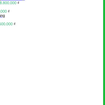
8.800.000
₫
.000
₫
ãng
500.000
₫