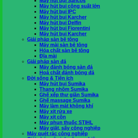
Máy hút bụi Sancos
khi nhận hàng tại HCM
Máy hút bụi công suất lớn
Máy hút bụi IPC
Máy hút bụi Karcher
Giỏ hàng
Máy hút bụi Delfin
Máy hút bụi Fiorentini
Chưa có sản phẩm trong giỏ hàng.
Máy hút bụi Karcher
Giải pháp sàn bê tông
Máy mài sàn bê tông
Hóa chất sàn bê tông
Đĩa mài
Giải pháp sàn đá
Máy đánh bóng sàn đá
Hoá chất đánh bóng đá
Đời sống & Tiện ích
Máy hút bụi Sumika
Thang nhôm Sumika
Ghế xếp thư giãn Sumika
Ghế massage Sumika
Máy làm mát không khí
Máy xịt rửa xe
Máy xịt cồn
Máy phun thuốc STIHL
Máy giặt, sấy công nghiệp
Máy quét rác công nghiệp