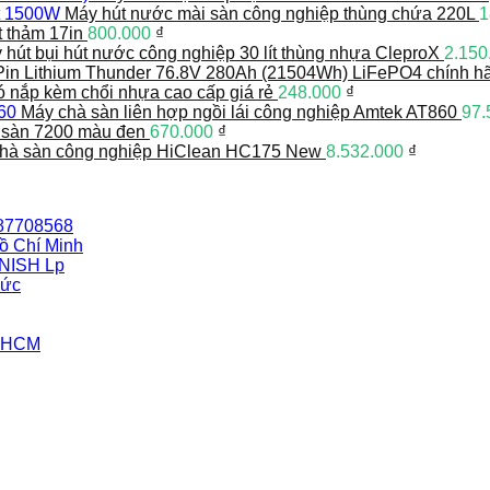
Máy hút nước mài sàn công nghiệp thùng chứa 220L
1
t thảm 17in
800.000
₫
 hút bụi hút nước công nghiệp 30 lít thùng nhựa CleproX
2.150
Pin Lithium Thunder 76.8V 280Ah (21504Wh) LiFePO4 chính h
có nắp kèm chổi nhựa cao cấp giá rẻ
248.000
₫
Máy chà sàn liên hợp ngồi lái công nghiệp Amtek AT860
97.
 sàn 7200 màu đen
670.000
₫
hà sàn công nghiệp HiClean HC175 New
8.532.000
₫
387708568
ồ Chí Minh
INISH Lp
Đức
i HCM