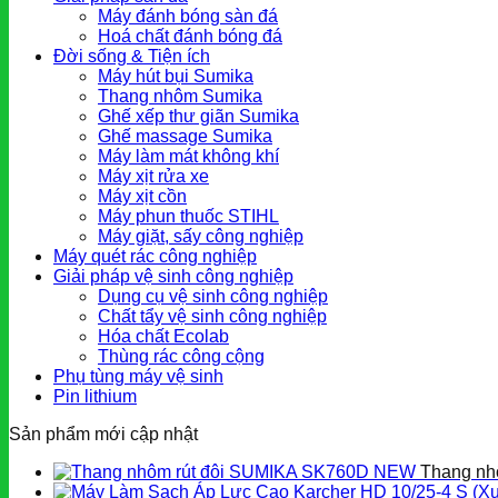
Máy đánh bóng sàn đá
Hoá chất đánh bóng đá
Đời sống & Tiện ích
Máy hút bụi Sumika
Thang nhôm Sumika
Ghế xếp thư giãn Sumika
Ghế massage Sumika
Máy làm mát không khí
Máy xịt rửa xe
Máy xịt cồn
Máy phun thuốc STIHL
Máy giặt, sấy công nghiệp
Máy quét rác công nghiệp
Giải pháp vệ sinh công nghiệp
Dụng cụ vệ sinh công nghiệp
Chất tẩy vệ sinh công nghiệp
Hóa chất Ecolab
Thùng rác công cộng
Phụ tùng máy vệ sinh
Pin lithium
Sản phẩm mới cập nhật
Thang nh