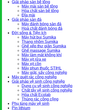
Giải pháp sàn bê tông
Máy mài sàn bê tông
Hóa chất sàn bê tông
Đĩa mài
Giải pháp sàn đá
Máy đánh bóng sàn đá
Hoá chất đánh bóng đá
Đời sống & Tiện ích
Máy hút bụi Sumika
Thang nhôm Sumika
Ghế xếp thư giãn Sumika
Ghế massage Sumika
Máy làm mát không khí
Máy xịt rửa xe
Máy xịt cồn
Máy phun thuốc STIHL
Máy giặt, sấy công nghiệp
Máy quét rác công nghiệp
Giải pháp vệ sinh công nghiệp
Dụng cụ vệ sinh công nghiệp
Chất tẩy vệ sinh công nghiệp
Hóa chất Ecolab
Thùng rác công cộng
Phụ tùng máy vệ sinh
Pin lithium