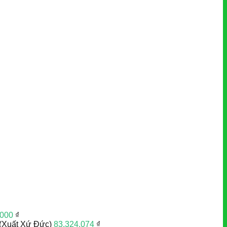
.000
₫
(Xuất Xứ Đức)
83.324.074
₫