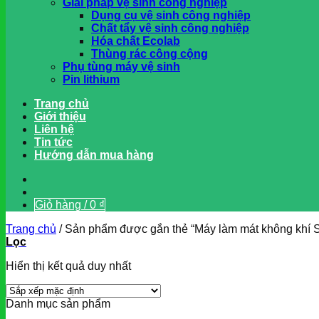
Giải pháp vệ sinh công nghiệp
Dụng cụ vệ sinh công nghiệp
Chất tẩy vệ sinh công nghiệp
Hóa chất Ecolab
Thùng rác công cộng
Phụ tùng máy vệ sinh
Pin lithium
Trang chủ
Giới thiệu
Liên hệ
Tin tức
Hướng dẫn mua hàng
Giỏ hàng /
0
₫
Trang chủ
/
Sản phẩm được gắn thẻ “Máy làm mát không khí 
Lọc
Hiển thị kết quả duy nhất
Danh mục sản phẩm