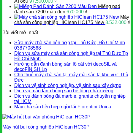
AT860
97.500.000
₫
Miếng pad
đánh sàn 7200 màu đen
670.000
₫
Máy
chà sàn công nghiệp HiClean HC175 New
8.532.000
₫
Bài viết mới nhất
Sửa máy chà sàn liên hợp tại Thủ Đức, Hồ Chí Minh
0387708568
Dịch vụ sửa máy chà sàn công nghiệp tại Thủ Đức Tp
Hồ Chí Minh
Hướng dẫn đánh bóng sàn lộ cát với decoSIL và
decoFINISH Lp
Cho thuê máy chà sàn tạ, máy mài sàn tạ khu vực Thủ
Đức
Dịch vụ vệ sinh công nghiệp, vệ sinh sau xây dựng
Dịch vụ mài đánh bóng sàn bê tông nhà xưởng
Dịch vụ đánh bóng đá marble, granite chuyên nghiệp
tại HCM
Máy chà sàn liên hợp ngồi lái Fiorentini Unica
Máy hút bụi công nghiệp HiClean HC30P