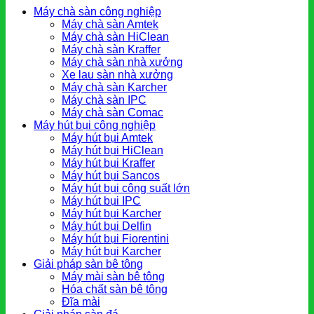
Máy chà sàn công nghiệp
Máy chà sàn Amtek
Máy chà sàn HiClean
Máy chà sàn Kraffer
Máy chà sàn nhà xưởng
Xe lau sàn nhà xưởng
Máy chà sàn Karcher
Máy chà sàn IPC
Máy chà sàn Comac
Máy hút bụi công nghiệp
Máy hút bụi Amtek
Máy hút bụi HiClean
Máy hút bụi Kraffer
Máy hút bụi Sancos
Máy hút bụi công suất lớn
Máy hút bụi IPC
Máy hút bụi Karcher
Máy hút bụi Delfin
Máy hút bụi Fiorentini
Máy hút bụi Karcher
Giải pháp sàn bê tông
Máy mài sàn bê tông
Hóa chất sàn bê tông
Đĩa mài