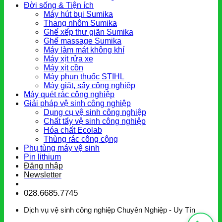
Đời sống & Tiện ích
Máy hút bụi Sumika
Thang nhôm Sumika
Ghế xếp thư giãn Sumika
Ghế massage Sumika
Máy làm mát không khí
Máy xịt rửa xe
Máy xịt cồn
Máy phun thuốc STIHL
Máy giặt, sấy công nghiệp
Máy quét rác công nghiệp
Giải pháp vệ sinh công nghiệp
Dụng cụ vệ sinh công nghiệp
Chất tẩy vệ sinh công nghiệp
Hóa chất Ecolab
Thùng rác công cộng
Phụ tùng máy vệ sinh
Pin lithium
Đăng nhập
Newsletter
028.6685.7745
Dịch vụ vệ sinh công nghiệp Chuyên Nghiệp - Uy Tín