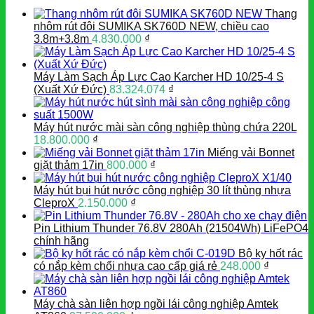
Thang
nhôm rút đôi SUMIKA SK760D NEW, chiều cao
3.8m+3.8m
4.830.000
₫
Máy Làm Sạch Áp Lực Cao Karcher HD 10/25-4 S
(Xuất Xứ Đức)
83.324.074
₫
Máy hút nước mài sàn công nghiệp thùng chứa 220L
18.800.000
₫
Miếng vải Bonnet
giặt thảm 17in
800.000
₫
Máy hút bụi hút nước công nghiệp 30 lít thùng nhựa
CleproX
2.150.000
₫
Pin Lithium Thunder 76.8V 280Ah (21504Wh) LiFePO4
chính hãng
Bộ ky hốt rác
có nắp kèm chổi nhựa cao cấp giá rẻ
248.000
₫
Máy chà sàn liên hợp ngồi lái công nghiệp Amtek