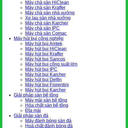
Máy chà sàn HiClean
Máy chà sàn Kraffer
Máy chà sàn nhà xưởng
Xe lau sàn nhà xưởng
Máy chà sàn Karcher
Máy chà sàn IPC
Máy chà sàn Comac
Máy hút bụi công nghiệp
Máy hút bụi Amtek
Máy hút bụi HiClean
Máy hút bụi Kraffer
Máy hút bụi Sancos
Máy hút bụi công suất lớn
Máy hút bụi IPC
Máy hút bụi Karcher
Máy hút bụi Delfin
Máy hút bụi Fiorentini
Máy hút bụi Karcher
Giải pháp sàn bê tông
Máy mài sàn bê tông
Hóa chất sàn bê tông
Đĩa mài
Giải pháp sàn đá
Máy đánh bóng sàn đá
Hoá chất đánh bóng đá