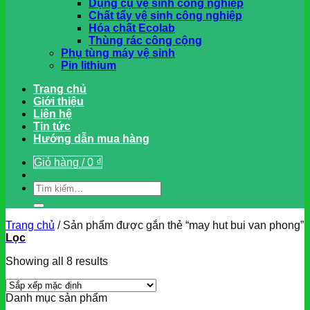
Dụng cụ vệ sinh công nghiệp
Chất tẩy vệ sinh công nghiệp
Hóa chất Ecolab
Thùng rác công cộng
Phụ tùng máy vệ sinh
Pin lithium
Trang chủ
Giới thiệu
Liên hệ
Tin tức
Hướng dẫn mua hàng
Giỏ hàng /
0
₫
Tìm
kiếm:
Trang chủ
/
Sản phẩm được gắn thẻ “may hut bui van phong”
Lọc
Showing all 8 results
Danh mục sản phẩm