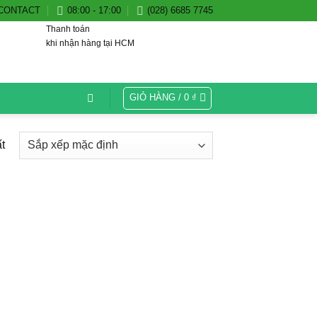
CONTACT
08:00 - 17:00
(028) 6685 7745
Thanh toán
khi nhận hàng tại HCM
GIỎ HÀNG /
0
₫
t