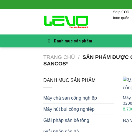
Skip
to
Ship COD
content
toàn quốc
Danh mục sản phẩm
TRANG CHỦ
/
SẢN PHẨM ĐƯỢC G
SANCOS”
DANH MỤC SẢN PHẨM
Máy 
Máy chà sàn công nghiệp
323
8.70
Máy hút bụi công nghiệp
Giải pháp sàn bê tông
BẠN
Giải pháp sàn đá