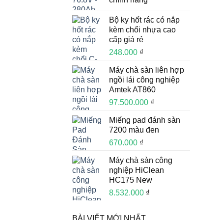
Bộ ky hốt rác có nắp
kèm chổi nhựa cao
cấp giá rẻ
248.000
₫
Máy chà sàn liên hợp
ngồi lái công nghiệp
Amtek AT860
97.500.000
₫
Miếng pad đánh sàn
7200 màu đen
670.000
₫
Máy chà sàn công
nghiệp HiClean
HC175 New
8.532.000
₫
BÀI VIẾT MỚI NHẤT