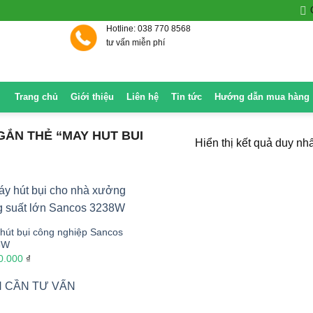
Hotline: 038 770 8568
tư vấn miễn phí
Trang chủ
Giới thiệu
Liên hệ
Tin tức
Hướng dẫn mua hàng
ẮN THẺ “MAY HUT BUI
Hiển thị kết quả duy nhấ
hút bụi công nghiệp Sancos
8W
0.000
₫
 CẦN TƯ VẤN