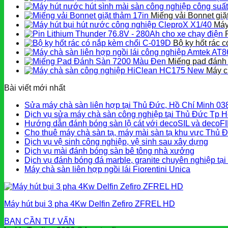
Miếng vải Bonnet giặ
Máy
Bộ ky hốt rác 
Miếng pad đánh
Máy c
Bài viết mới nhất
Sửa máy chà sàn liên hợp tại Thủ Đức, Hồ Chí Minh 0
Dịch vụ sửa máy chà sàn công nghiệp tại Thủ Đức Tp H
Hướng dẫn đánh bóng sàn lộ cát với decoSIL và decoF
Cho thuê máy chà sàn tạ, máy mài sàn tạ khu vực Thủ 
Dịch vụ vệ sinh công nghiệp, vệ sinh sau xây dựng
Dịch vụ mài đánh bóng sàn bê tông nhà xưởng
Dịch vụ đánh bóng đá marble, granite chuyên nghiệp tạ
Máy chà sàn liên hợp ngồi lái Fiorentini Unica
Máy hút bụi 3 pha 4Kw Delfin Zefiro ZFREL HD
BẠN CẦN TƯ VẤN