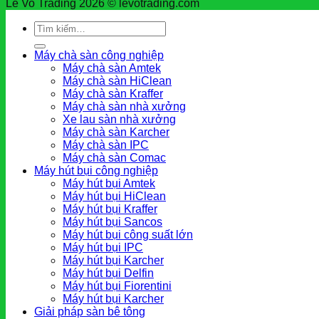
Le Vo Trading 2026 © levotrading.com
Tìm
kiếm:
Máy chà sàn công nghiệp
Máy chà sàn Amtek
Máy chà sàn HiClean
Máy chà sàn Kraffer
Máy chà sàn nhà xưởng
Xe lau sàn nhà xưởng
Máy chà sàn Karcher
Máy chà sàn IPC
Máy chà sàn Comac
Máy hút bụi công nghiệp
Máy hút bụi Amtek
Máy hút bụi HiClean
Máy hút bụi Kraffer
Máy hút bụi Sancos
Máy hút bụi công suất lớn
Máy hút bụi IPC
Máy hút bụi Karcher
Máy hút bụi Delfin
Máy hút bụi Fiorentini
Máy hút bụi Karcher
Giải pháp sàn bê tông