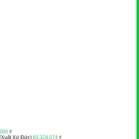
.000
₫
(Xuất Xứ Đức)
83.324.074
₫