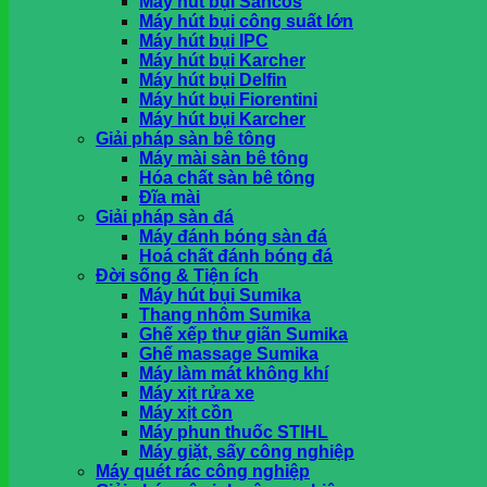
Máy hút bụi Sancos
khi nhận hàng tại HCM
Máy hút bụi công suất lớn
Máy hút bụi IPC
Máy hút bụi Karcher
Giỏ hàng
Máy hút bụi Delfin
Máy hút bụi Fiorentini
Chưa có sản phẩm trong giỏ hàng.
Máy hút bụi Karcher
Giải pháp sàn bê tông
Máy mài sàn bê tông
Hóa chất sàn bê tông
Đĩa mài
Giải pháp sàn đá
Máy đánh bóng sàn đá
Hoá chất đánh bóng đá
Đời sống & Tiện ích
Máy hút bụi Sumika
Thang nhôm Sumika
Ghế xếp thư giãn Sumika
Ghế massage Sumika
Máy làm mát không khí
Máy xịt rửa xe
Máy xịt cồn
Máy phun thuốc STIHL
Máy giặt, sấy công nghiệp
Máy quét rác công nghiệp