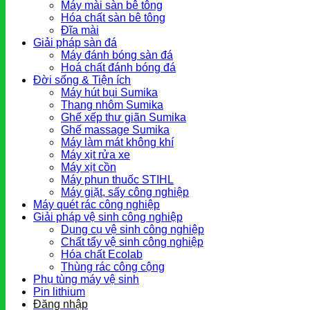
Máy mài sàn bê tông
Hóa chất sàn bê tông
Đĩa mài
Giải pháp sàn đá
Máy đánh bóng sàn đá
Hoá chất đánh bóng đá
Đời sống & Tiện ích
Máy hút bụi Sumika
Thang nhôm Sumika
Ghế xếp thư giãn Sumika
Ghế massage Sumika
Máy làm mát không khí
Máy xịt rửa xe
Máy xịt cồn
Máy phun thuốc STIHL
Máy giặt, sấy công nghiệp
Máy quét rác công nghiệp
Giải pháp vệ sinh công nghiệp
Dụng cụ vệ sinh công nghiệp
Chất tẩy vệ sinh công nghiệp
Hóa chất Ecolab
Thùng rác công cộng
Phụ tùng máy vệ sinh
Pin lithium
Đăng nhập