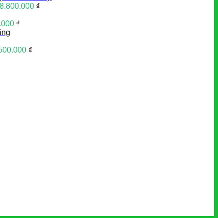
8.800.000
₫
.000
₫
ãng
500.000
₫