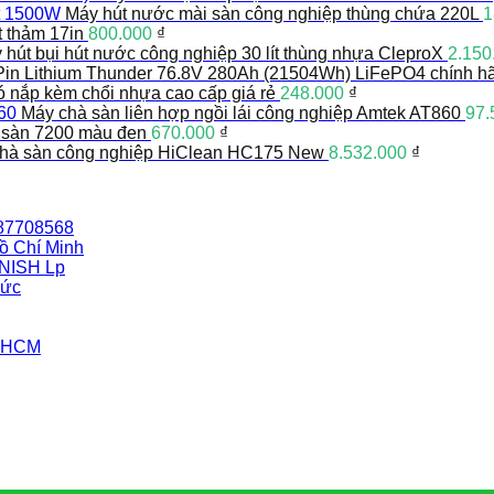
Máy hút nước mài sàn công nghiệp thùng chứa 220L
1
t thảm 17in
800.000
₫
 hút bụi hút nước công nghiệp 30 lít thùng nhựa CleproX
2.150
Pin Lithium Thunder 76.8V 280Ah (21504Wh) LiFePO4 chính h
có nắp kèm chổi nhựa cao cấp giá rẻ
248.000
₫
Máy chà sàn liên hợp ngồi lái công nghiệp Amtek AT860
97.
 sàn 7200 màu đen
670.000
₫
hà sàn công nghiệp HiClean HC175 New
8.532.000
₫
387708568
ồ Chí Minh
INISH Lp
Đức
i HCM