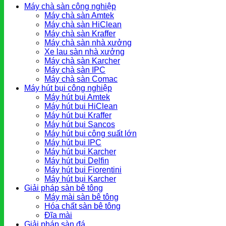
Máy chà sàn công nghiệp
Máy chà sàn Amtek
Máy chà sàn HiClean
Máy chà sàn Kraffer
Máy chà sàn nhà xưởng
Xe lau sàn nhà xưởng
Máy chà sàn Karcher
Máy chà sàn IPC
Máy chà sàn Comac
Máy hút bụi công nghiệp
Máy hút bụi Amtek
Máy hút bụi HiClean
Máy hút bụi Kraffer
Máy hút bụi Sancos
Máy hút bụi công suất lớn
Máy hút bụi IPC
Máy hút bụi Karcher
Máy hút bụi Delfin
Máy hút bụi Fiorentini
Máy hút bụi Karcher
Giải pháp sàn bê tông
Máy mài sàn bê tông
Hóa chất sàn bê tông
Đĩa mài
Giải pháp sàn đá