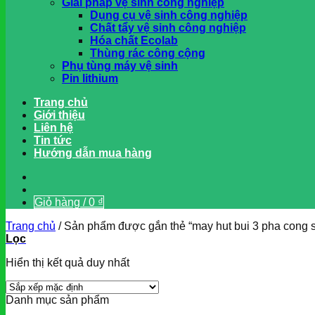
Giải pháp vệ sinh công nghiệp
Dụng cụ vệ sinh công nghiệp
Chất tẩy vệ sinh công nghiệp
Hóa chất Ecolab
Thùng rác công cộng
Phụ tùng máy vệ sinh
Pin lithium
Trang chủ
Giới thiệu
Liên hệ
Tin tức
Hướng dẫn mua hàng
Giỏ hàng /
0
₫
Trang chủ
/
Sản phẩm được gắn thẻ “may hut bui 3 pha cong s
Lọc
Hiển thị kết quả duy nhất
Danh mục sản phẩm