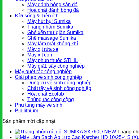
Máy đánh bóng sàn đá
Hoá chất đánh bóng đá
Đời sống & Tiện ích
Máy hút bụi Sumika
Thang nhôm Sumika
Ghế xếp thư giãn Sumika
Ghế massage Sumika
Máy làm mát không khí
Máy xịt rửa xe
Máy xịt cồn
Máy phun thuốc STIHL
Máy giặt, sấy công nghiệp
Máy quét rác công nghiệp
Giải pháp vệ sinh công nghiệp
Dụng cụ vệ sinh công nghiệp
Chất tẩy vệ sinh công nghiệp
Hóa chất Ecolab
Thùng rác công cộng
Phụ tùng máy vệ sinh
Pin lithium
Sản phẩm mới cập nhật
Thang nh