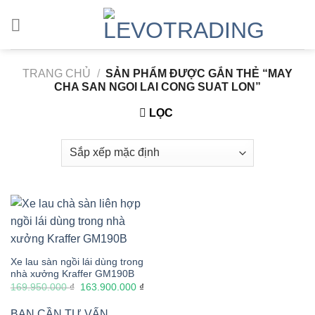
Skip
to
content
TRANG CHỦ
/
SẢN PHẨM ĐƯỢC GẮN THẺ “MAY
CHA SAN NGOI LAI CONG SUAT LON”
LỌC
Xe lau sàn ngồi lái dùng trong
nhà xưởng Kraffer GM190B
Giá
Giá
169.950.000
₫
163.900.000
₫
gốc
hiện
là:
tại
BẠN CẦN TƯ VẤN
169.950.000 ₫.
là: