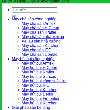
Le Vo Trading 2026 © levotrading.com
Tìm
kiếm:
Máy chà sàn công nghiệp
Máy chà sàn Amtek
Máy chà sàn HiClean
Máy chà sàn Kraffer
Máy chà sàn nhà xưởng
Xe lau sàn nhà xưởng
Máy chà sàn Karcher
Máy chà sàn IPC
Máy chà sàn Comac
Máy hút bụi công nghiệp
Máy hút bụi Amtek
Máy hút bụi HiClean
Máy hút bụi Kraffer
Máy hút bụi Sancos
Máy hút bụi công suất lớn
Máy hút bụi IPC
Máy hút bụi Karcher
Máy hút bụi Delfin
Máy hút bụi Fiorentini
Máy hút bụi Karcher
Giải pháp sàn bê tông