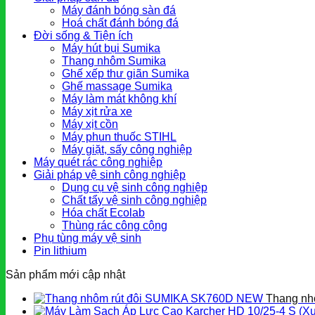
Máy đánh bóng sàn đá
Hoá chất đánh bóng đá
Đời sống & Tiện ích
Máy hút bụi Sumika
Thang nhôm Sumika
Ghế xếp thư giãn Sumika
Ghế massage Sumika
Máy làm mát không khí
Máy xịt rửa xe
Máy xịt cồn
Máy phun thuốc STIHL
Máy giặt, sấy công nghiệp
Máy quét rác công nghiệp
Giải pháp vệ sinh công nghiệp
Dụng cụ vệ sinh công nghiệp
Chất tẩy vệ sinh công nghiệp
Hóa chất Ecolab
Thùng rác công cộng
Phụ tùng máy vệ sinh
Pin lithium
Sản phẩm mới cập nhật
Thang nh