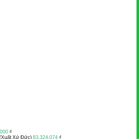
.000
₫
(Xuất Xứ Đức)
83.324.074
₫