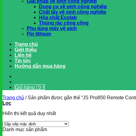
Giải pháp vệ sinh công nghiệp
Dụng cụ vệ sinh công nghiệp
Chất tẩy vệ sinh công nghiệp
Hóa chất Ecolab
Thùng rác công cộng
Phụ tùng máy vệ sinh
Pin lithium
Trang chủ
Giới thiệu
Liên hệ
Tin tức
Hướng dẫn mua hàng
Giỏ hàng /
0
₫
Trang chủ
/
Sản phẩm được gắn thẻ “JS Pro850 Remote Contr
Lọc
Hiển thị kết quả duy nhất
Danh mục sản phẩm