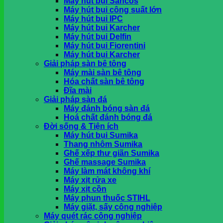
Máy hút bụi Sancos
khi nhận hàng tại HCM
Máy hút bụi công suất lớn
Máy hút bụi IPC
Máy hút bụi Karcher
Giỏ hàng
Máy hút bụi Delfin
Máy hút bụi Fiorentini
Chưa có sản phẩm trong giỏ hàng.
Máy hút bụi Karcher
Giải pháp sàn bê tông
Máy mài sàn bê tông
Hóa chất sàn bê tông
Đĩa mài
Giải pháp sàn đá
Máy đánh bóng sàn đá
Hoá chất đánh bóng đá
Đời sống & Tiện ích
Máy hút bụi Sumika
Thang nhôm Sumika
Ghế xếp thư giãn Sumika
Ghế massage Sumika
Máy làm mát không khí
Máy xịt rửa xe
Máy xịt cồn
Máy phun thuốc STIHL
Máy giặt, sấy công nghiệp
Máy quét rác công nghiệp