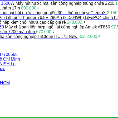
Máy hút nước mài sàn công nghiệp thùng chứa 220L
1
t thảm 17in
800.000
₫
 hút bụi hút nước công nghiệp 30 lít thùng nhựa CleproX
2.150
Pin Lithium Thunder 76.8V 280Ah (21504Wh) LiFePO4 chính h
có nắp kèm chổi nhựa cao cấp giá rẻ
248.000
₫
Máy chà sàn liên hợp ngồi lái công nghiệp Amtek AT860
97.
 sàn 7200 màu đen
670.000
₫
hà sàn công nghiệp HiClean HC175 New
8.532.000
₫
387708568
ồ Chí Minh
INISH Lp
Đức
i HCM