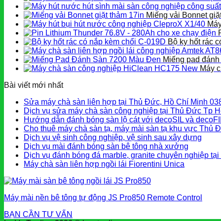
Miếng vải Bonnet giặ
Máy
Bộ ky hốt rác 
Miếng pad đánh
Máy c
Bài viết mới nhất
Sửa máy chà sàn liên hợp tại Thủ Đức, Hồ Chí Minh 0
Dịch vụ sửa máy chà sàn công nghiệp tại Thủ Đức Tp H
Hướng dẫn đánh bóng sàn lộ cát với decoSIL và decoF
Cho thuê máy chà sàn tạ, máy mài sàn tạ khu vực Thủ 
Dịch vụ vệ sinh công nghiệp, vệ sinh sau xây dựng
Dịch vụ mài đánh bóng sàn bê tông nhà xưởng
Dịch vụ đánh bóng đá marble, granite chuyên nghiệp tạ
Máy chà sàn liên hợp ngồi lái Fiorentini Unica
Máy mài nền bê tông tự động JS Pro850 Remote Control
BẠN CẦN TƯ VẤN