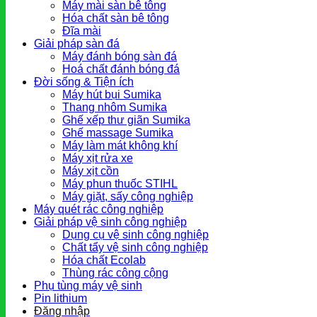
Máy mài sàn bê tông
Hóa chất sàn bê tông
Đĩa mài
Giải pháp sàn đá
Máy đánh bóng sàn đá
Hoá chất đánh bóng đá
Đời sống & Tiện ích
Máy hút bụi Sumika
Thang nhôm Sumika
Ghế xếp thư giãn Sumika
Ghế massage Sumika
Máy làm mát không khí
Máy xịt rửa xe
Máy xịt cồn
Máy phun thuốc STIHL
Máy giặt, sấy công nghiệp
Máy quét rác công nghiệp
Giải pháp vệ sinh công nghiệp
Dụng cụ vệ sinh công nghiệp
Chất tẩy vệ sinh công nghiệp
Hóa chất Ecolab
Thùng rác công cộng
Phụ tùng máy vệ sinh
Pin lithium
Đăng nhập