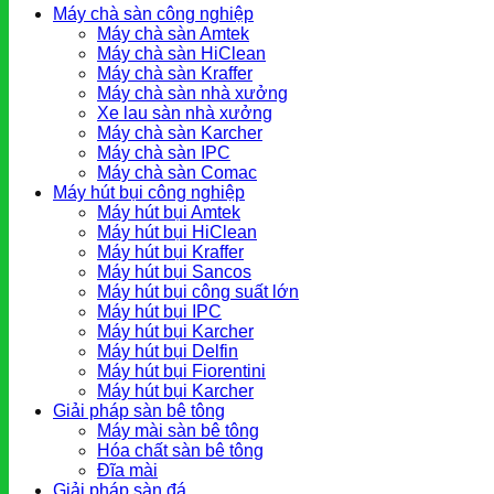
Máy chà sàn công nghiệp
Máy chà sàn Amtek
Máy chà sàn HiClean
Máy chà sàn Kraffer
Máy chà sàn nhà xưởng
Xe lau sàn nhà xưởng
Máy chà sàn Karcher
Máy chà sàn IPC
Máy chà sàn Comac
Máy hút bụi công nghiệp
Máy hút bụi Amtek
Máy hút bụi HiClean
Máy hút bụi Kraffer
Máy hút bụi Sancos
Máy hút bụi công suất lớn
Máy hút bụi IPC
Máy hút bụi Karcher
Máy hút bụi Delfin
Máy hút bụi Fiorentini
Máy hút bụi Karcher
Giải pháp sàn bê tông
Máy mài sàn bê tông
Hóa chất sàn bê tông
Đĩa mài
Giải pháp sàn đá