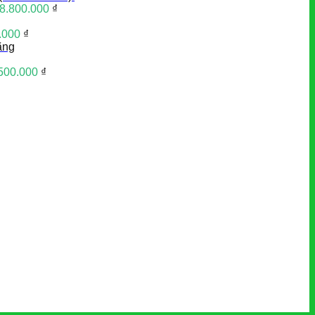
8.800.000
₫
.000
₫
ãng
500.000
₫