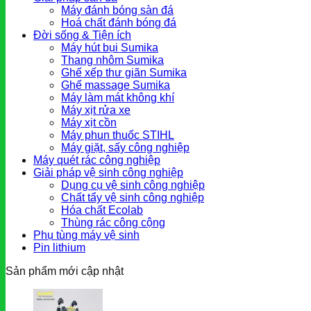
Máy đánh bóng sàn đá
Hoá chất đánh bóng đá
Đời sống & Tiện ích
Máy hút bụi Sumika
Thang nhôm Sumika
Ghế xếp thư giãn Sumika
Ghế massage Sumika
Máy làm mát không khí
Máy xịt rửa xe
Máy xịt cồn
Máy phun thuốc STIHL
Máy giặt, sấy công nghiệp
Máy quét rác công nghiệp
Giải pháp vệ sinh công nghiệp
Dụng cụ vệ sinh công nghiệp
Chất tẩy vệ sinh công nghiệp
Hóa chất Ecolab
Thùng rác công cộng
Phụ tùng máy vệ sinh
Pin lithium
Sản phẩm mới cập nhật