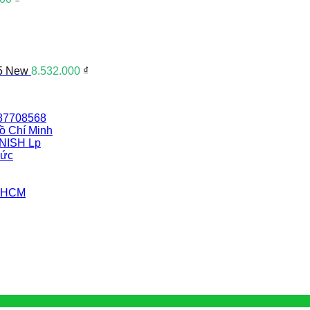
5 New
8.532.000
₫
387708568
ồ Chí Minh
INISH Lp
Đức
i HCM