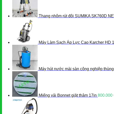
Thang nhôm rút đôi SUMIKA SK760D NE
Máy Làm Sạch Áp Lực Cao Karcher HD 1
Máy hút nước mài sàn công nghiệp thùn
Miếng vải Bonnet giặt thảm 17in
800.000