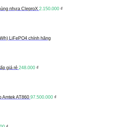
 thùng nhựa CleproX
2.150.000
₫
4Wh) LiFePO4 chính hãng
ấp giá rẻ
248.000
₫
ệp Amtek AT860
97.500.000
₫
000
₫