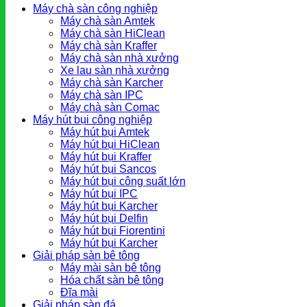
Máy chà sàn công nghiệp
Máy chà sàn Amtek
Máy chà sàn HiClean
Máy chà sàn Kraffer
Máy chà sàn nhà xưởng
Xe lau sàn nhà xưởng
Máy chà sàn Karcher
Máy chà sàn IPC
Máy chà sàn Comac
Máy hút bụi công nghiệp
Máy hút bụi Amtek
Máy hút bụi HiClean
Máy hút bụi Kraffer
Máy hút bụi Sancos
Máy hút bụi công suất lớn
Máy hút bụi IPC
Máy hút bụi Karcher
Máy hút bụi Delfin
Máy hút bụi Fiorentini
Máy hút bụi Karcher
Giải pháp sàn bê tông
Máy mài sàn bê tông
Hóa chất sàn bê tông
Đĩa mài
Giải pháp sàn đá