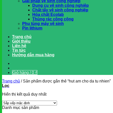
Giải pháp vệ sinh công nghiệp
Dụng cụ vệ sinh công nghiệp
Chất tẩy vệ sinh công nghiệp
Hóa chất Ecolab
Thùng rác công cộng
Phụ tùng máy vệ sinh
Pin lithium
Trang chủ
Giới thiệu
Liên hệ
Tin tức
Hướng dẫn mua hàng
Giỏ hàng /
0
₫
Trang chủ
/
Sản phẩm được gắn thẻ “hut am cho da tu nhien”
Lọc
Hiển thị kết quả duy nhất
Danh mục sản phẩm