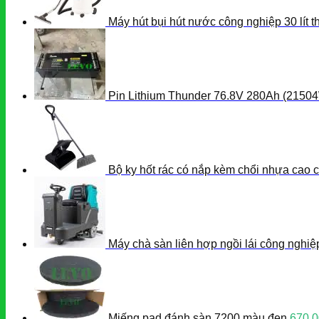
Máy hút bụi hút nước công nghiệp 30 lít
Pin Lithium Thunder 76.8V 280Ah (2150
Bộ ky hốt rác có nắp kèm chổi nhựa cao c
Máy chà sàn liên hợp ngồi lái công nghi
Miếng pad đánh sàn 7200 màu đen
670.