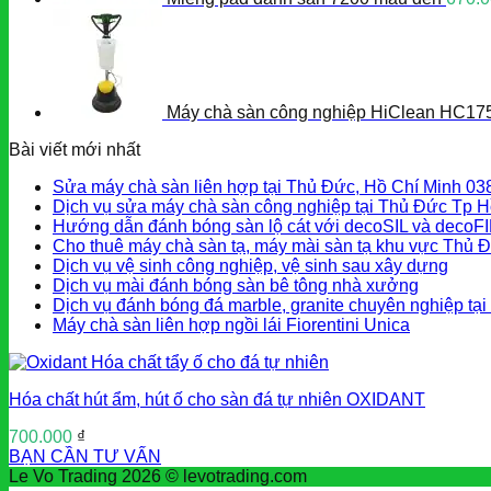
Máy chà sàn công nghiệp HiClean HC17
Bài viết mới nhất
Sửa máy chà sàn liên hợp tại Thủ Đức, Hồ Chí Minh 0
Dịch vụ sửa máy chà sàn công nghiệp tại Thủ Đức Tp H
Hướng dẫn đánh bóng sàn lộ cát với decoSIL và decoF
Cho thuê máy chà sàn tạ, máy mài sàn tạ khu vực Thủ 
Dịch vụ vệ sinh công nghiệp, vệ sinh sau xây dựng
Dịch vụ mài đánh bóng sàn bê tông nhà xưởng
Dịch vụ đánh bóng đá marble, granite chuyên nghiệp tạ
Máy chà sàn liên hợp ngồi lái Fiorentini Unica
Hóa chất hút ẩm, hút ố cho sàn đá tự nhiên OXIDANT
700.000
₫
BẠN CẦN TƯ VẤN
Le Vo Trading 2026 © levotrading.com