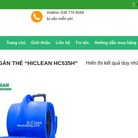
Hotline: 038 770 8568
tư vấn miễn phí
Trang chủ
Giới thiệu
Liên hệ
Tin tức
Hướng dẫn mua hàng
ẮN THẺ “HICLEAN HC535H”
Hiển thị kết quả duy nhấ