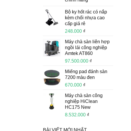
Bộ ky hốt rác có nắp
kèm chổi nhựa cao
cấp giá rẻ
248.000
₫
Máy chà sàn liên hợp
ngồi lái công nghiệp
Amtek AT860
97.500.000
₫
Miếng pad đánh sàn
7200 màu đen
670.000
₫
Máy chà sàn công
nghiệp HiClean
HC175 New
8.532.000
₫
BÀI VIẾT MỚI NHẤT