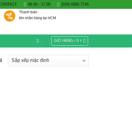
CONTACT
08:00 - 17:00
(028) 6685 7745
Thanh toán
khi nhận hàng tại HCM
GIỎ HÀNG /
0
₫
t