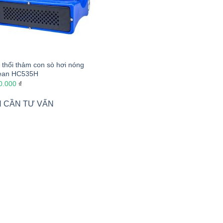
 thổi thảm con sò hơi nóng
ean HC535H
0.000
₫
 CẦN TƯ VẤN