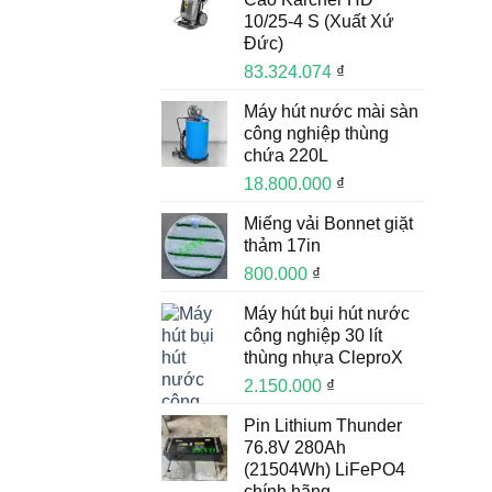
10/25-4 S (Xuất Xứ
Đức)
83.324.074
₫
Máy hút nước mài sàn
công nghiệp thùng
chứa 220L
18.800.000
₫
Miếng vải Bonnet giặt
thảm 17in
800.000
₫
Máy hút bụi hút nước
công nghiệp 30 lít
thùng nhựa CleproX
2.150.000
₫
Pin Lithium Thunder
76.8V 280Ah
(21504Wh) LiFePO4
chính hãng