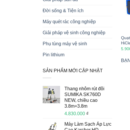
Đời sống & Tiện ích
Máy quét rác công nghiệp
Giải pháp vệ sinh công nghiệp
Quạt
HiCl
Phụ tùng máy vệ sinh
5.90
Pin lithium
BẠN
SẢN PHẨM MỚI CẬP NHẬT
Thang nhôm rút đôi
SUMIKA SK760D
NEW, chiều cao
3.8m+3.8m
4.830.000
₫
Máy Làm Sạch Áp Lực
Cao Karcher HD