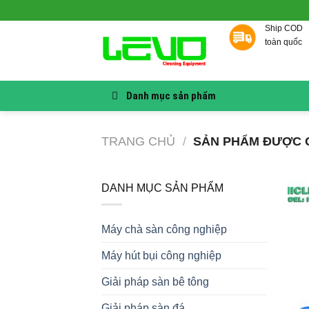
Skip
to
Ship COD
content
toàn quốc
Danh mục sản phẩm
TRANG CHỦ
/
SẢN PHẨM ĐƯỢC G
DANH MỤC SẢN PHẨM
Máy chà sàn công nghiệp
Máy hút bụi công nghiệp
Giải pháp sàn bê tông
Giải pháp sàn đá