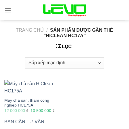
Skip
to
content
TRANG CHỦ
/
SẢN PHẨM ĐƯỢC GẮN THẺ
“HICLEAN HC17A”
LỌC
Máy chà sàn, thảm công
nghiệp HC175A
Giá
Giá
12.000.000
₫
10.500.000
₫
gốc
hiện
là:
tại
BẠN CẦN TƯ VẤN
12.000.000 ₫.
là:
10.500.000 ₫.