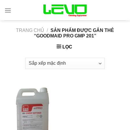
Skip
to
content
TRANG CHỦ
/
SẢN PHẨM ĐƯỢC GẮN THẺ
“GOODMAID PRO GMP 201”
LỌC