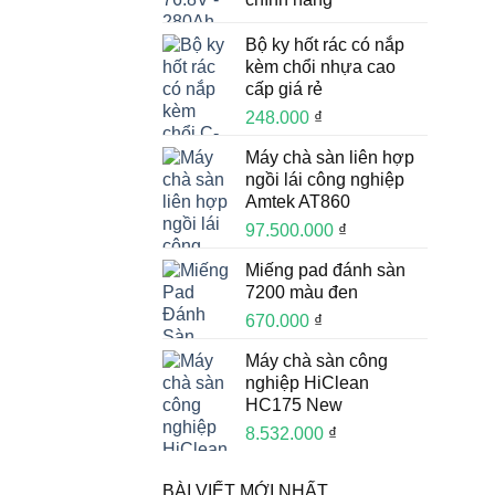
Bộ ky hốt rác có nắp
kèm chổi nhựa cao
cấp giá rẻ
248.000
₫
Máy chà sàn liên hợp
ngồi lái công nghiệp
Amtek AT860
97.500.000
₫
Miếng pad đánh sàn
7200 màu đen
670.000
₫
Máy chà sàn công
nghiệp HiClean
HC175 New
8.532.000
₫
BÀI VIẾT MỚI NHẤT