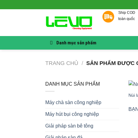
Skip
to
Ship COD
content
toàn quốc
Danh mục sản phẩm
TRANG CHỦ
/
SẢN PHẨM ĐƯỢC G
DANH MỤC SẢN PHẨM
Nùi l
Máy chà sàn công nghiệp
BẠN
Máy hút bụi công nghiệp
Giải pháp sàn bê tông
Giải pháp sàn đá