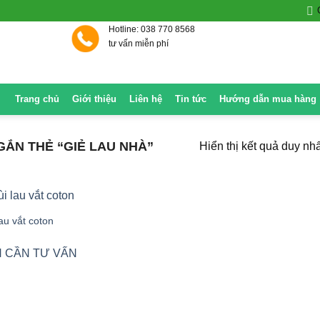
Hotline: 038 770 8568
tư vấn miễn phí
Trang chủ
Giới thiệu
Liên hệ
Tin tức
Hướng dẫn mua hàng
ẮN THẺ “GIẺ LAU NHÀ”
Hiển thị kết quả duy nhấ
au vắt coton
 CẦN TƯ VẤN