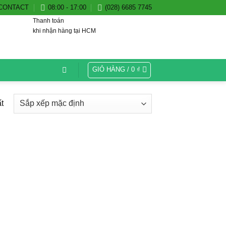
CONTACT
08:00 - 17:00
(028) 6685 7745
Thanh toán
khi nhận hàng tại HCM
GIỎ HÀNG /
0
₫
t