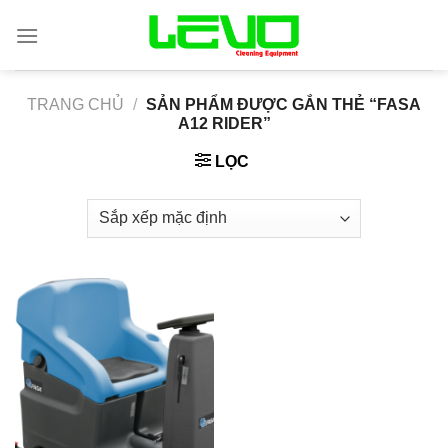
Skip
to
content
TRANG CHỦ
/
SẢN PHẨM ĐƯỢC GẮN THẺ “FASA
A12 RIDER”
LỌC