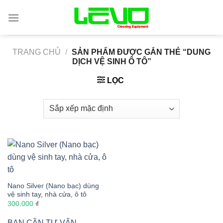
Skip
to
content
TRANG CHỦ
/
SẢN PHẨM ĐƯỢC GẮN THẺ “DUNG
DỊCH VỆ SINH Ô TÔ”
LỌC
Nano Silver (Nano bạc) dùng
vệ sinh tay, nhà cửa, ô tô
300.000
₫
BẠN CẦN TƯ VẤN