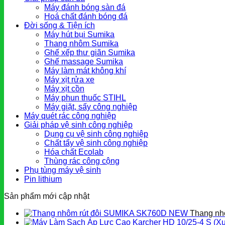
Máy đánh bóng sàn đá
Hoá chất đánh bóng đá
Đời sống & Tiện ích
Máy hút bụi Sumika
Thang nhôm Sumika
Ghế xếp thư giãn Sumika
Ghế massage Sumika
Máy làm mát không khí
Máy xịt rửa xe
Máy xịt cồn
Máy phun thuốc STIHL
Máy giặt, sấy công nghiệp
Máy quét rác công nghiệp
Giải pháp vệ sinh công nghiệp
Dụng cụ vệ sinh công nghiệp
Chất tẩy vệ sinh công nghiệp
Hóa chất Ecolab
Thùng rác công cộng
Phụ tùng máy vệ sinh
Pin lithium
Sản phẩm mới cập nhật
Thang nh