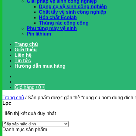
Giải pháp vệ sinh công nghiệp
Dụng cụ vệ sinh công nghiệp
Chất tẩy vệ sinh công nghiệp
Hóa chất Ecolab
Thùng rác công cộng
Phụ tùng máy vệ sinh
Pin lithium
Trang chủ
Giới thiệu
Liên hệ
Tin tức
Hướng dẫn mua hàng
Giỏ hàng /
0
₫
Trang chủ
/
Sản phẩm được gắn thẻ “dung cu bom dung dich ru
Lọc
Hiển thị kết quả duy nhất
Danh mục sản phẩm