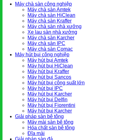
Máy chà sàn công nghiệp
Máy chà sàn Amtek
Máy chà sàn HiClean
Máy chà sàn Kraffer
Máy chà sàn nhà xưởng
Xe lau sàn nhà xưởng
Máy chà sàn Karcher
Máy chà sàn IPC
Máy chà sàn Comac
Máy hút bụi công nghiệp
Máy hút bụi Amtek
Máy hút bụi HiClean
Máy hút bụi Kraffer
Máy hút bụi Sancos
Máy hút bụi công suất lớn
Máy hút bụi IPC
Máy hút bụi Karcher
Máy hút bụi Delfin
Máy hút bụi Fiorentini
Máy hút bụi Karcher
Giải pháp sàn bê tông
Máy mài sàn bê tông
Hóa chất sàn bê tông
Đĩa mài
Giải pháp sàn đá