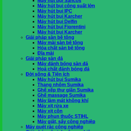
Máy hút bụi Sancos
khi nhận hàng tại HCM
Máy hút bụi công suất lớn
Máy hút bụi IPC
Máy hút bụi Karcher
Giỏ hàng
Máy hút bụi Delfin
Máy hút bụi Fiorentini
Chưa có sản phẩm trong giỏ hàng.
Máy hút bụi Karcher
Giải pháp sàn bê tông
Máy mài sàn bê tông
Hóa chất sàn bê tông
Đĩa mài
Giải pháp sàn đá
Máy đánh bóng sàn đá
Hoá chất đánh bóng đá
Đời sống & Tiện ích
Máy hút bụi Sumika
Thang nhôm Sumika
Ghế xếp thư giãn Sumika
Ghế massage Sumika
Máy làm mát không khí
Máy xịt rửa xe
Máy xịt cồn
Máy phun thuốc STIHL
Máy giặt, sấy công nghiệp
Máy quét rác công nghiệp