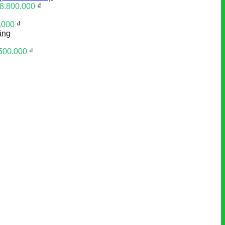
8.800.000
₫
.000
₫
ãng
500.000
₫