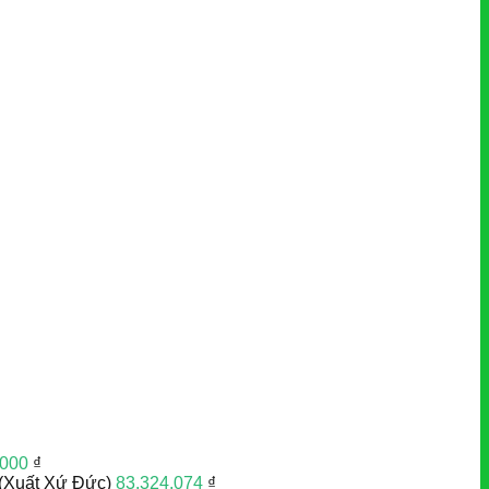
.000
₫
(Xuất Xứ Đức)
83.324.074
₫