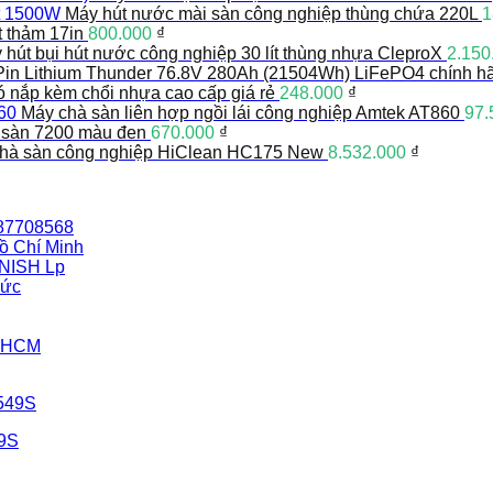
Máy hút nước mài sàn công nghiệp thùng chứa 220L
1
t thảm 17in
800.000
₫
 hút bụi hút nước công nghiệp 30 lít thùng nhựa CleproX
2.150
Pin Lithium Thunder 76.8V 280Ah (21504Wh) LiFePO4 chính h
có nắp kèm chổi nhựa cao cấp giá rẻ
248.000
₫
Máy chà sàn liên hợp ngồi lái công nghiệp Amtek AT860
97.
 sàn 7200 màu đen
670.000
₫
hà sàn công nghiệp HiClean HC175 New
8.532.000
₫
387708568
ồ Chí Minh
INISH Lp
Đức
i HCM
49S