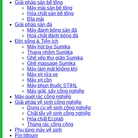
Giải pháp sàn bê tông
Máy mài sàn bê tông
Hóa chất sàn bê tông
Đĩa mài
Giải pháp sàn đá
Máy đánh bóng sàn đá
Hoá chất đánh bóng đá
Đời sống & Tiện ích
Máy hút bụi Sumika
Thang nhôm Sumika
Ghế xếp thư giãn Sumika
Ghế massage Sumika
Máy làm mát không khí
Máy xịt rửa xe
Máy xịt cồn
Máy phun thuốc STIHL
Máy giặt, sấy công nghiệp
Máy quét rác công nghiệp
Giải pháp vệ sinh công nghiệp
Dụng cụ vệ sinh công nghiệp
Chất tẩy vệ sinh công nghiệp
Hóa chất Ecolab
Thùng rác công cộng
Phụ tùng máy vệ sinh
Pin lithium