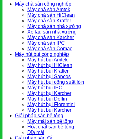
Máy chà sàn công nghiệp
Máy chà sàn Amtek
Máy chà sàn HiClean
Máy chà sàn Kraffer
Máy chà sàn nhà xưởng
Xe lau sàn nhà xưởng
Máy chà sàn Karcher
Máy chà sàn IPC
Máy chà sàn Comac
Máy hút bụi công nghiệp
Máy hút bụi Amtek
Máy hút bụi HiClean
Máy hút bụi Kraffer
Máy hút bụi Sancos
Máy hút bụi công suất lớn
Máy hút bụi IPC
Máy hút bụi Karcher
Máy hút bụi Delfin
Máy hút bụi Fiorentini
Máy hút bụi Karcher
Giải pháp sàn bê tông
Máy mài sàn bê tông
Hóa chất sàn bê tông
Đĩa mài
Giải pháp sàn đá