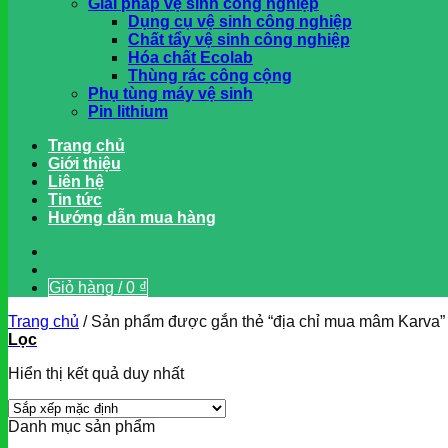
Giải pháp vệ sinh công nghiệp
Dụng cụ vệ sinh công nghiệp
Chất tẩy vệ sinh công nghiệp
Hóa chất Ecolab
Thùng rác công cộng
Phụ tùng máy vệ sinh
Pin lithium
Trang chủ
Giới thiệu
Liên hệ
Tin tức
Hướng dẫn mua hàng
Giỏ hàng /
0
₫
Trang chủ
/
Sản phẩm được gắn thẻ “địa chỉ mua mâm Karva”
Lọc
Hiển thị kết quả duy nhất
Danh mục sản phẩm