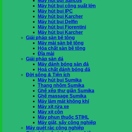
Máy hút bụi Sancos
khi nhận hàng tại HCM
Máy hút bụi công suất lớn
Máy hút bụi IPC
Máy hút bụi Karcher
Giỏ hàng
Máy hút bụi Delfin
Máy hút bụi Fiorentini
Chưa có sản phẩm trong giỏ hàng.
Máy hút bụi Karcher
Giải pháp sàn bê tông
Máy mài sàn bê tông
Hóa chất sàn bê tông
Đĩa mài
Giải pháp sàn đá
Máy đánh bóng sàn đá
Hoá chất đánh bóng đá
Đời sống & Tiện ích
Máy hút bụi Sumika
Thang nhôm Sumika
Ghế xếp thư giãn Sumika
Ghế massage Sumika
Máy làm mát không khí
Máy xịt rửa xe
Máy xịt cồn
Máy phun thuốc STIHL
Máy giặt, sấy công nghiệp
Máy quét rác công nghiệp