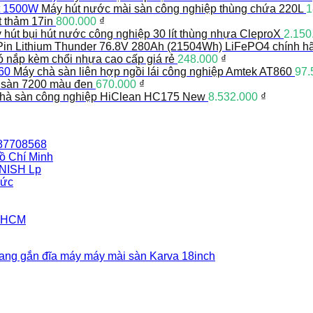
Máy hút nước mài sàn công nghiệp thùng chứa 220L
1
t thảm 17in
800.000
₫
 hút bụi hút nước công nghiệp 30 lít thùng nhựa CleproX
2.150
Pin Lithium Thunder 76.8V 280Ah (21504Wh) LiFePO4 chính h
có nắp kèm chổi nhựa cao cấp giá rẻ
248.000
₫
Máy chà sàn liên hợp ngồi lái công nghiệp Amtek AT860
97.
 sàn 7200 màu đen
670.000
₫
hà sàn công nghiệp HiClean HC175 New
8.532.000
₫
387708568
ồ Chí Minh
INISH Lp
Đức
i HCM