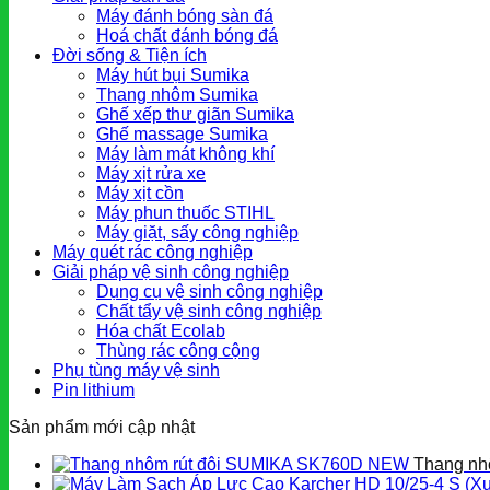
Máy đánh bóng sàn đá
Hoá chất đánh bóng đá
Đời sống & Tiện ích
Máy hút bụi Sumika
Thang nhôm Sumika
Ghế xếp thư giãn Sumika
Ghế massage Sumika
Máy làm mát không khí
Máy xịt rửa xe
Máy xịt cồn
Máy phun thuốc STIHL
Máy giặt, sấy công nghiệp
Máy quét rác công nghiệp
Giải pháp vệ sinh công nghiệp
Dụng cụ vệ sinh công nghiệp
Chất tẩy vệ sinh công nghiệp
Hóa chất Ecolab
Thùng rác công cộng
Phụ tùng máy vệ sinh
Pin lithium
Sản phẩm mới cập nhật
Thang nh