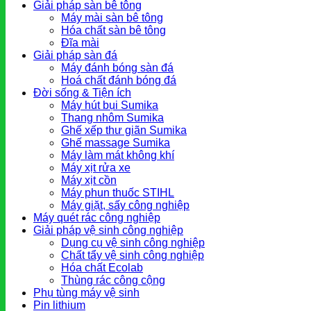
Giải pháp sàn bê tông
Máy mài sàn bê tông
Hóa chất sàn bê tông
Đĩa mài
Giải pháp sàn đá
Máy đánh bóng sàn đá
Hoá chất đánh bóng đá
Đời sống & Tiện ích
Máy hút bụi Sumika
Thang nhôm Sumika
Ghế xếp thư giãn Sumika
Ghế massage Sumika
Máy làm mát không khí
Máy xịt rửa xe
Máy xịt cồn
Máy phun thuốc STIHL
Máy giặt, sấy công nghiệp
Máy quét rác công nghiệp
Giải pháp vệ sinh công nghiệp
Dụng cụ vệ sinh công nghiệp
Chất tẩy vệ sinh công nghiệp
Hóa chất Ecolab
Thùng rác công cộng
Phụ tùng máy vệ sinh
Pin lithium