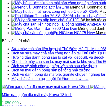
Miếng vải Bonnet giặ
Máy
Bộ ky hốt rác 
Miếng pad đánh
Máy c
Bài viết mới nhất
Sửa máy chà sàn liên hợp tại Thủ Đức, Hồ Chí Minh 0
Dịch vụ sửa máy chà sàn công nghiệp tại Thủ Đức Tp H
Hướng dẫn đánh bóng sàn lộ cát với decoSIL và decoF
Cho thuê máy chà sàn tạ, máy mài sàn tạ khu vực Thủ 
Dịch vụ vệ sinh công nghiệp, vệ sinh sau xây dựng
Dịch vụ mài đánh bóng sàn bê tông nhà xưởng
Dịch vụ đánh bóng đá marble, granite chuyên nghiệp tạ
Máy chà sàn liên hợp ngồi lái Fiorentini Unica
Mâm gang gắn đĩa mài máy Karva 18 inch
1.050.000
₫