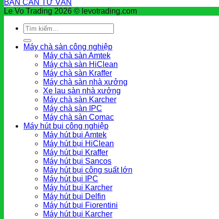
BẠN CẦN TƯ VẤN
Le Vo Trading 2026 © levotrading.com
Tìm
kiếm:
Máy chà sàn công nghiệp
Máy chà sàn Amtek
Máy chà sàn HiClean
Máy chà sàn Kraffer
Máy chà sàn nhà xưởng
Xe lau sàn nhà xưởng
Máy chà sàn Karcher
Máy chà sàn IPC
Máy chà sàn Comac
Máy hút bụi công nghiệp
Máy hút bụi Amtek
Máy hút bụi HiClean
Máy hút bụi Kraffer
Máy hút bụi Sancos
Máy hút bụi công suất lớn
Máy hút bụi IPC
Máy hút bụi Karcher
Máy hút bụi Delfin
Máy hút bụi Fiorentini
Máy hút bụi Karcher