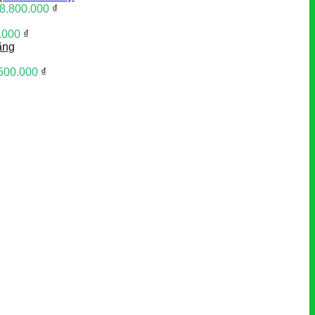
8.800.000
₫
.000
₫
ãng
500.000
₫