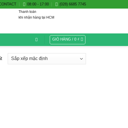
CONTACT
08:00 - 17:00
(028) 6685 7745
Thanh toán
khi nhận hàng tại HCM
GIỎ HÀNG /
0
₫
t