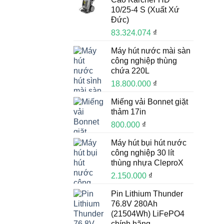
10/25-4 S (Xuất Xứ
Đức)
83.324.074
₫
Máy hút nước mài sàn
công nghiệp thùng
chứa 220L
18.800.000
₫
Miếng vải Bonnet giặt
thảm 17in
800.000
₫
Máy hút bụi hút nước
công nghiệp 30 lít
thùng nhựa CleproX
2.150.000
₫
Pin Lithium Thunder
76.8V 280Ah
(21504Wh) LiFePO4
chính hãng