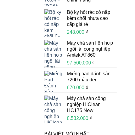
Bộ ky hốt rác có nắp
kèm chổi nhựa cao
cấp giá rẻ
248.000
₫
Máy chà sàn liên hợp
ngồi lái công nghiệp
Amtek AT860
97.500.000
₫
Miếng pad đánh sàn
7200 màu đen
670.000
₫
Máy chà sàn công
nghiệp HiClean
HC175 New
8.532.000
₫
BÀI VIẾT MỚI NHẤT