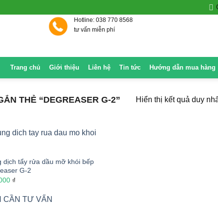
Hotline: 038 770 8568
tư vấn miễn phí
Trang chủ
Giới thiệu
Liên hệ
Tin tức
Hướng dẫn mua hàng
ẮN THẺ “DEGREASER G-2”
Hiển thị kết quả duy nhấ
 dịch tẩy rửa dầu mỡ khói bếp
easer G-2
.000
₫
 CẦN TƯ VẤN