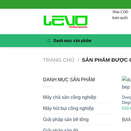
Skip
to
Ship COD
content
toàn quốc
Danh mục sản phẩm
TRANG CHỦ
/
SẢN PHẨM ĐƯỢC G
DANH MỤC SẢN PHẨM
Dung
Máy chà sàn công nghiệp
Degr
620
Máy hút bụi công nghiệp
Giải pháp sàn bê tông
BẠN
Giải pháp sàn đá