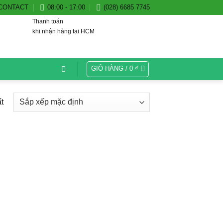
CONTACT
08:00 - 17:00
(028) 6685 7745
Thanh toán
khi nhận hàng tại HCM
GIỎ HÀNG /
0
₫
t