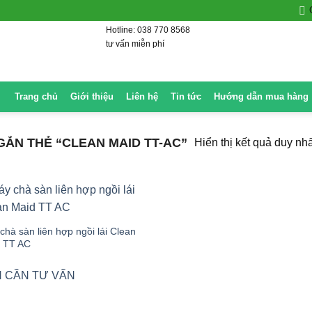
Hotline: 038 770 8568
tư vấn miễn phí
Trang chủ
Giới thiệu
Liên hệ
Tin tức
Hướng dẫn mua hàng
ẮN THẺ “CLEAN MAID TT-AC”
Hiển thị kết quả duy nhấ
chà sàn liên hợp ngồi lái Clean
 TT AC
 CẦN TƯ VẤN