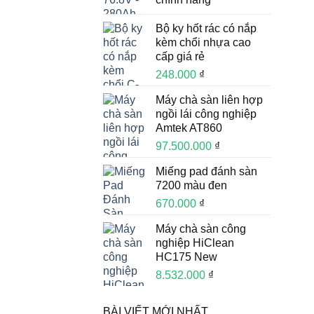
Bộ ky hốt rác có nắp
kèm chổi nhựa cao
cấp giá rẻ
248.000
₫
Máy chà sàn liên hợp
ngồi lái công nghiệp
Amtek AT860
97.500.000
₫
Miếng pad đánh sàn
7200 màu đen
670.000
₫
Máy chà sàn công
nghiệp HiClean
HC175 New
8.532.000
₫
BÀI VIẾT MỚI NHẤT