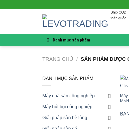
Skip
to
Ship COD
content
toàn quốc
Danh mục sản phẩm
TRANG CHỦ
/
SẢN PHẨM ĐƯỢC G
DANH MỤC SẢN PHẨM
Máy 
Máy chà sàn công nghiệp
Maid
Máy hút bụi công nghiệp
BẠN
Giải pháp sàn bê tông
Giải pháp sàn đá