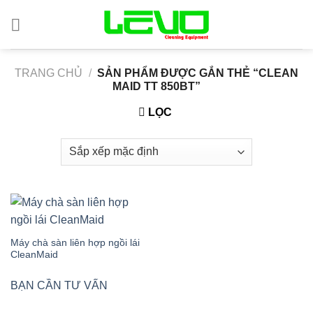
Skip
to
content
TRANG CHỦ
/
SẢN PHẨM ĐƯỢC GẮN THẺ “CLEAN
MAID TT 850BT”
LỌC
Máy chà sàn liên hợp ngồi lái
CleanMaid
BẠN CẦN TƯ VẤN