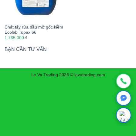
Chất tẩy rửa dầu mỡ gốc kiềm
Ecolab Topax 66
1.765.000
₫
BẠN CẦN TƯ VẤN
Le Vo Trading 2026 © levotrading.com