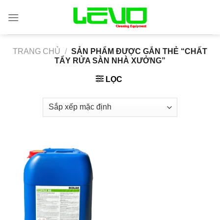
Skip
to
content
TRANG CHỦ
/
SẢN PHẨM ĐƯỢC GẮN THẺ “CHẤT
TẨY RỬA SÀN NHÀ XƯỞNG”
LỌC