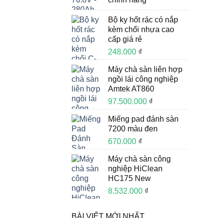
Bộ ky hốt rác có nắp
kèm chổi nhựa cao
cấp giá rẻ
248.000
₫
Máy chà sàn liên hợp
ngồi lái công nghiệp
Amtek AT860
97.500.000
₫
Miếng pad đánh sàn
7200 màu đen
670.000
₫
Máy chà sàn công
nghiệp HiClean
HC175 New
8.532.000
₫
BÀI VIẾT MỚI NHẤT