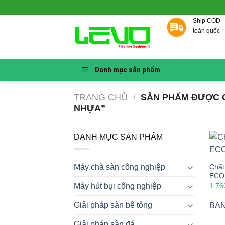
Skip
to
Ship COD
content
toàn quốc
Danh mục sản phẩm
TRANG CHỦ
/
SẢN PHẨM ĐƯỢC G
NHỰA”
DANH MỤC SẢN PHẨM
Chất
Máy chà sàn công nghiệp
ECOL
1.76
Máy hút bụi công nghiệp
Giải pháp sàn bê tông
BẠN
Giải pháp sàn đá