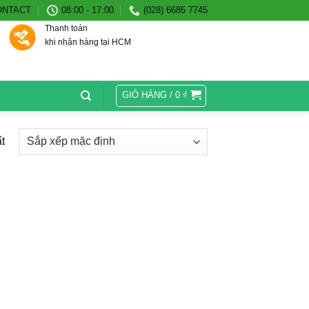
ONTACT
08:00 - 17:00
(028) 6685 7745
Thanh toán
khi nhận hàng tại HCM
GIỎ HÀNG /
0
₫
t