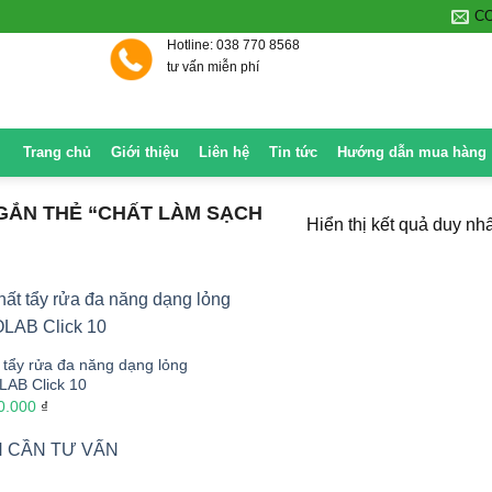
C
Hotline: 038 770 8568
tư vấn miễn phí
Trang chủ
Giới thiệu
Liên hệ
Tin tức
Hướng dẫn mua hàng
ẮN THẺ “CHẤT LÀM SẠCH
Hiển thị kết quả duy nhấ
 tẩy rửa đa năng dạng lỏng
AB Click 10
0.000
₫
 CẦN TƯ VẤN