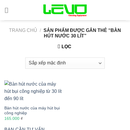
Skip
to
content
TRANG CHỦ
/
SẢN PHẨM ĐƯỢC GẮN THẺ “BÀN
HÚT NƯỚC 30 LÍT”
LỌC
Bàn hút nước của máy hút bụi
công nghiệp
165.000
₫
BẠN CẦN TƯ VẤN