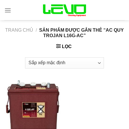
Skip
to
content
TRANG CHỦ
/
SẢN PHẨM ĐƯỢC GẮN THẺ “AC QUY
TROJAN L16G-AC”
LỌC