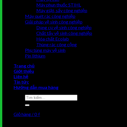
Máy phun thuốc STIHL
Máy giặt, sấy công nghiệp
Máy quét rác công nghiệp
Giải pháp vệ sinh công nghiệp
Dụng cụ vệ sinh công nghiệp
Chất tẩy vệ sinh công nghiệp
Hóa chất Ecolab
Thùng rác công cộng
Phụ tùng máy vệ sinh
Pin lithium
Trang chủ
Giới thiệu
Liên hệ
Tin tức
Hướng dẫn mua hàng
Tìm
kiếm:
Giỏ hàng /
0
₫
Chưa có sản phẩm trong giỏ hàng.