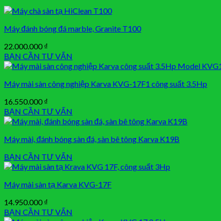
Máy đánh bóng đá marble, Granite T100
22.000.000
₫
BẠN CẦN TƯ VẤN
Máy mài sàn công nghiệp Karva KVG-17F1 công suất 3.5Hp
16.550.000
₫
BẠN CẦN TƯ VẤN
Máy mài, đánh bóng sàn đá, sàn bê tông Karva K19B
BẠN CẦN TƯ VẤN
Máy mài sàn tạ Karva KVG-17F
14.950.000
₫
BẠN CẦN TƯ VẤN