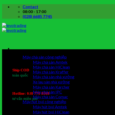
Skip
Contact
to
08:00 - 17:00
content
(028) 6685 7745
Danh mục sản phẩm
Máy chà sàn công nghiệp
Máy chà sàn Amtek
Máy chà sàn HiClean
Ship COD
Máy chà sàn Kraffer
toàn quốc
Máy chà sàn nhà xưởng
Xe lau sàn nhà xưởng
Máy chà sàn Karcher
Máy chà sàn IPC
Hotline: 038 770 8568
Máy chà sàn Comac
tư vấn miễn phí
Máy hút bụi công nghiệp
Máy hút bụi Amtek
Máy hút bụi HiClean