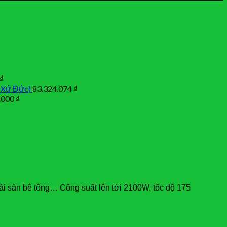
₫
 Xứ Đức)
83.324.074
₫
.000
₫
ài sàn bê tông… Công suất lên tới 2100W, tốc độ 175