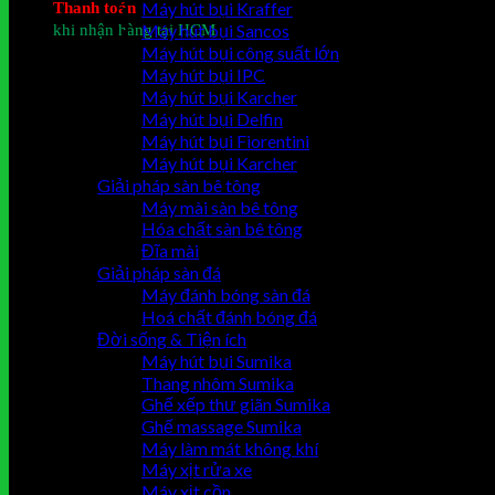
Thanh toán
Máy hút bụi Kraffer
khi nhận hàng tại HCM
Máy hút bụi Sancos
Giỏ hàng
Máy hút bụi công suất lớn
Máy hút bụi IPC
Chưa có sản phẩm trong giỏ hàng.
Máy hút bụi Karcher
Máy hút bụi Delfin
Máy hút bụi Fiorentini
Máy hút bụi Karcher
Giải pháp sàn bê tông
Máy mài sàn bê tông
Hóa chất sàn bê tông
Đĩa mài
Giải pháp sàn đá
Máy đánh bóng sàn đá
Hoá chất đánh bóng đá
Đời sống & Tiện ích
Máy hút bụi Sumika
Thang nhôm Sumika
Ghế xếp thư giãn Sumika
Ghế massage Sumika
Máy làm mát không khí
Máy xịt rửa xe
Máy xịt cồn