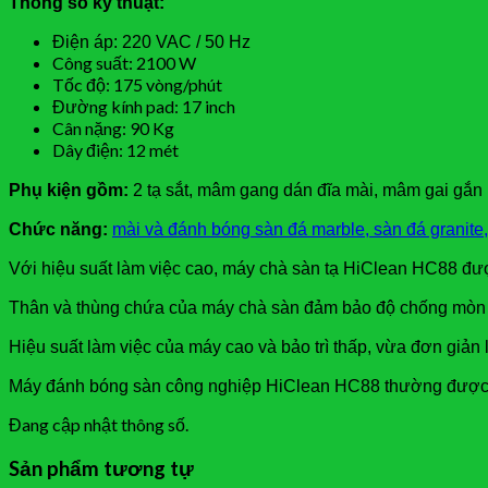
Thông số kỹ thuật:
Điện áp: 220 VAC / 50 Hz
Công suất: 2100 W
Tốc độ: 175 vòng/phút
Đường kính pad: 17 inch
Cân nặng: 90 Kg
Dây điện: 12 mét
Phụ kiện gồm:
2 tạ sắt, mâm gang dán đĩa mài, mâm gai gắn
Chức năng:
mài và đánh bóng sàn đá marble, sàn đá granit
Với hiệu suất làm việc cao, máy chà sàn tạ HiClean HC88 đượ
Thân và thùng chứa của máy chà sàn đảm bảo độ chống mòn
Hiệu suất làm việc của máy cao và bảo trì thấp, vừa đơn giả
Máy đánh bóng sàn công nghiệp HiClean HC88 thường được s
Đang cập nhật thông số.
Sản phẩm tương tự