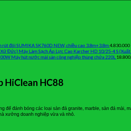
 rút đôi SUMIKA SK760D NEW, chiều cao 3.8m+3.8m
4.830.000
Máy Làm Sạch Áp Lực Cao Karcher HD 10/25-4 S (Xuất
Máy hút nước mài sàn công nghiệp thùng chứa 220L
18.800
p HiClean HC88
g để đánh bóng các loại sàn đá granite, marble, sàn đá mài, m
 nhà xưởng doanh nghiệp vừa và nhỏ.