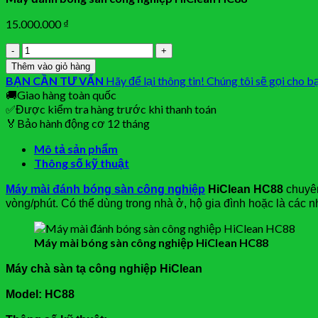
15.000.000
₫
Số
lượng
Thêm vào giỏ hàng
BẠN CẦN TƯ VẤN
Hãy để lại thông tin! Chúng tôi sẽ gọi cho b
🚚
Giao hàng toàn quốc
✅
Được kiểm tra hàng trước khi thanh toán
🏅
Bảo hành động cơ 12 tháng
Mô tả sản phẩm
Thông số kỹ thuật
Máy mài đánh bóng sàn công nghiệp
HiClean HC88
chuyên
vòng/phút. Có thể dùng trong nhà ở, hộ gia đình hoặc là các
Máy mài bóng sàn công nghiệp HiClean HC88
Máy chà sàn tạ công nghiệp HiClean
Model: HC88