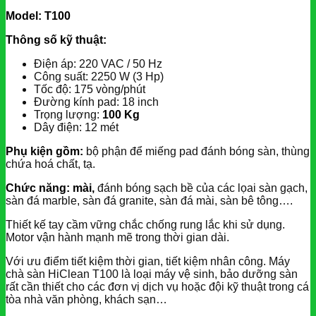
Model:
T100
Thông số kỹ thuật:
Điện áp: 220 VAC / 50 Hz
Công suất: 2250 W (3 Hp)
Tốc độ: 175 vòng/phút
Đường kính pad: 18 inch
Trọng lượng:
100 Kg
Dây điện: 12 mét
Phụ kiện gồm:
bộ phận để miếng pad đánh bóng sàn, thùng
chứa hoá chất, tạ.
Chức năng: mài,
đánh bóng sạch bề của các lọai sàn gạch,
sàn đá marble, sàn đá granite, sàn đá mài, sàn bê tông….
Thiết kế tay cầm vững chắc chống rung lắc khi sử dụng.
Motor vận hành mạnh mẽ trong thời gian dài.
Với ưu điểm tiết kiệm thời gian, tiết kiệm nhân công. Máy
chà sàn HiClean T100 là loại máy vệ sinh, bảo dưỡng sàn
rất cần thiết cho các đơn vị dịch vụ hoặc đội kỹ thuật trong cá
tòa nhà văn phòng, khách sạn…