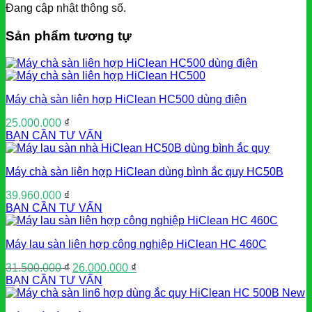
Đang cập nhật thông số.
Sản phẩm tương tự
Máy chà sàn liên hợp HiClean HC500 dùng điện
25.000.000
₫
BẠN CẦN TƯ VẤN
Máy chà sàn liên hợp HiClean dùng bình ắc quy HC50B
39.960.000
₫
BẠN CẦN TƯ VẤN
Máy lau sàn liên hợp công nghiệp HiClean HC 460C
Giá
Giá
31.500.000
₫
26.000.000
₫
gốc
hiện
BẠN CẦN TƯ VẤN
là:
tại
31.500.000 ₫.
là: