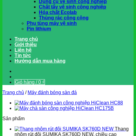
Dụng cụ vệ sinh công nghiệp
Chất tẩy vệ sinh công nghiệp
Hóa chất Ecolab
Thùng rác công cộng
Phụ tùng máy vệ sinh
Pin lithium
Trang chủ
Giới thiệu
Liên hệ
Tin tức
Hướng dẫn mua hàng
Giỏ hàng /
0
₫
Trang chủ
/
Máy đánh bóng sàn đá
Sản phẩm
Thang
nhôm rút đôi SUMIKA SK760D NEW, chiều cao