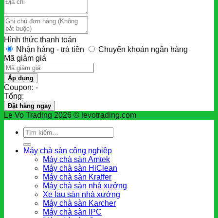
Hình thức thanh toán
Nhận hàng - trả tiền
Chuyển khoản ngân hàng
Mã giảm giá
Áp dụng
Coupon: -
Tổng:
Đặt hàng ngay
Le Vo Trading 2026 © levotrading.com
Tìm
kiếm:
Máy chà sàn công nghiệp
Máy chà sàn Amtek
Máy chà sàn HiClean
Máy chà sàn Kraffer
Máy chà sàn nhà xưởng
Xe lau sàn nhà xưởng
Máy chà sàn Karcher
Máy chà sàn IPC