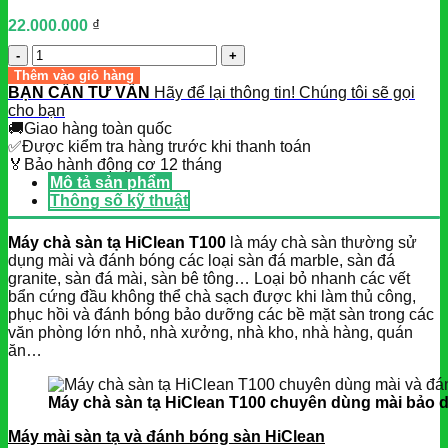
22.000.000
₫
Số
lượng
Thêm vào giỏ hàng
BẠN CẦN TƯ VẤN
Hãy để lại thông tin! Chúng tôi sẽ gọi
cho bạn
🚚
Giao hàng toàn quốc
✅
Được kiểm tra hàng trước khi thanh toán
🏅
Bảo hành động cơ 12 tháng
Mô tả sản phẩm
Thông số kỹ thuật
Máy chà sàn tạ HiClean T100
là máy chà sàn thường sử
dụng mài và đánh bóng các loại sàn đá marble, sàn đá
granite, sàn đá mài, sàn bê tông… Loại bỏ nhanh các vết
bẩn cứng đầu không thể chà sạch được khi làm thủ công,
phục hồi và đánh bóng bảo dưỡng các bề mặt sàn trong các
văn phòng lớn nhỏ, nhà xưởng, nhà kho, nhà hàng, quán
ăn…
Máy chà sàn tạ HiClean T100 chuyên dùng mài bảo 
Máy mài sàn tạ và đánh bóng sàn HiClean