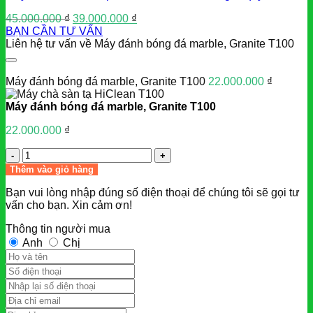
Giá
Giá
45.000.000
₫
39.000.000
₫
gốc
hiện
BẠN CẦN TƯ VẤN
là:
tại
Liên hệ tư vấn về Máy đánh bóng đá marble, Granite T100
45.000.000 ₫.
là:
39.000.000 ₫.
Máy đánh bóng đá marble, Granite T100
22.000.000
₫
Máy đánh bóng đá marble, Granite T100
22.000.000
₫
Số
lượng
Thêm vào giỏ hàng
Bạn vui lòng nhập đúng số điện thoại để chúng tôi sẽ gọi tư
vấn cho bạn. Xin cảm ơn!
Thông tin người mua
Anh
Chị