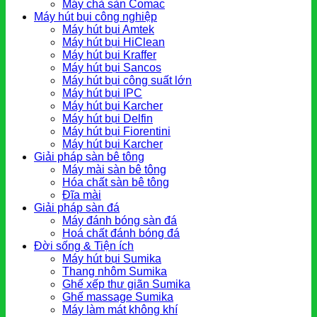
Máy chà sàn Comac
Máy hút bụi công nghiệp
Máy hút bụi Amtek
Máy hút bụi HiClean
Máy hút bụi Kraffer
Máy hút bụi Sancos
Máy hút bụi công suất lớn
Máy hút bụi IPC
Máy hút bụi Karcher
Máy hút bụi Delfin
Máy hút bụi Fiorentini
Máy hút bụi Karcher
Giải pháp sàn bê tông
Máy mài sàn bê tông
Hóa chất sàn bê tông
Đĩa mài
Giải pháp sàn đá
Máy đánh bóng sàn đá
Hoá chất đánh bóng đá
Đời sống & Tiện ích
Máy hút bụi Sumika
Thang nhôm Sumika
Ghế xếp thư giãn Sumika
Ghế massage Sumika
Máy làm mát không khí