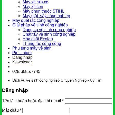
Máy xịt rửa xe
Máy xịt cồn
Máy phun thuốc STIHL
Máy giặt, sấy công nghiệp
Máy quét rác công nghiệp
Giải pháp vệ sinh công nghiệp
Dụng cụ vệ sinh công nghiệp
Chất tẩy vệ sinh công nghiệp
Hóa chất Ecolab
Thùng rác công cộng
Phụ tùng máy vệ sinh
Pin lithium
Đăng nhập
Newsletter
028.6685.7745
Dịch vụ vệ sinh công nghiệp Chuyên Nghiệp - Uy Tín
Đăng nhập
Tên tài khoản hoặc địa chỉ email
*
Mật khẩu
*