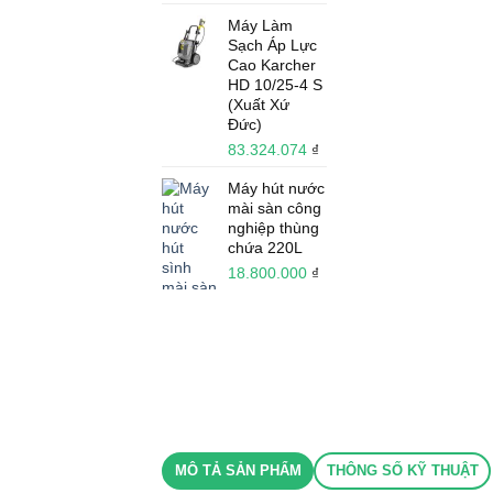
Máy Làm
Sạch Áp Lực
Cao Karcher
HD 10/25-4 S
(Xuất Xứ
Đức)
83.324.074
₫
Máy hút nước
mài sàn công
nghiệp thùng
chứa 220L
18.800.000
₫
MÔ TẢ SẢN PHẨM
THÔNG SỐ KỸ THUẬT