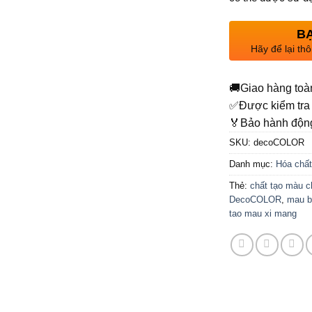
BẠ
Hãy để lại thô
🚚
Giao hàng toà
✅
Được kiểm tra 
🏅
Bảo hành động
SKU:
decoCOLOR
Danh mục:
Hóa chất
Thẻ:
chất tạo màu c
DecoCOLOR
,
mau b
tao mau xi mang