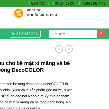
CONTACT
08:00 - 17:00
(028) 6685 7745
Thanh toán
khi nhận hàng tại HCM
Tìm
GIỎ HÀNG /
0
₫
kiếm:
àu cho bề mặt xi măng và bê
 bóng DecoCOLOR
cho sàn bê tông đánh bóng decoCOLOR là
loidal Silica và là sản phẩm gốc nước, được
h sử dụng các hạt Nano cực kỳ mịn để thấm
ho bề mặt xi măng và bê tông đánh bóng. Nó
ng trong nhà và ngoài trời.