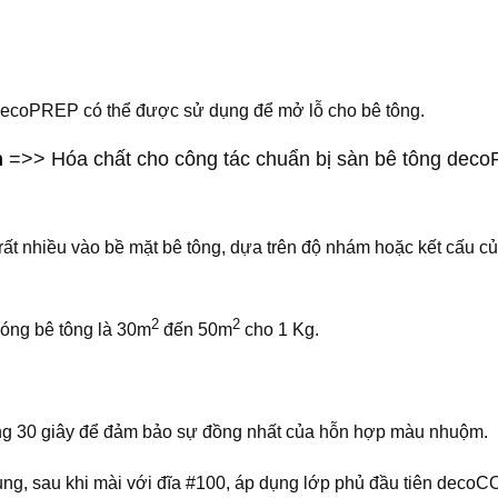
 decoPREP có thể được sử dụng để mở lỗ cho bê tông.
n
=>> Hóa chất cho công tác chuẩn bị sàn bê tông deco
t nhiều vào bề mặt bê tông, dựa trên độ nhám hoặc kết cấu của
2
2
bóng bê tông là 30m
đến 50m
cho 1 Kg.
ng 30 giây để đảm bảo sự đồng nhất của hỗn hợp màu nhuộm.
g, sau khi mài với đĩa #100, áp dụng lớp phủ đầu tiên decoC