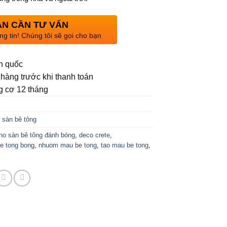
N CẦN TƯ VẤN
ng tin! Chúng tôi sẽ gọi cho bạn
n quốc
hàng trước khi thanh toán
 cơ 12 tháng
 sàn bê tông
ho sàn bê tông đánh bóng
,
deco crete
,
e tong bong
,
nhuom mau be tong
,
tao mau be tong
,