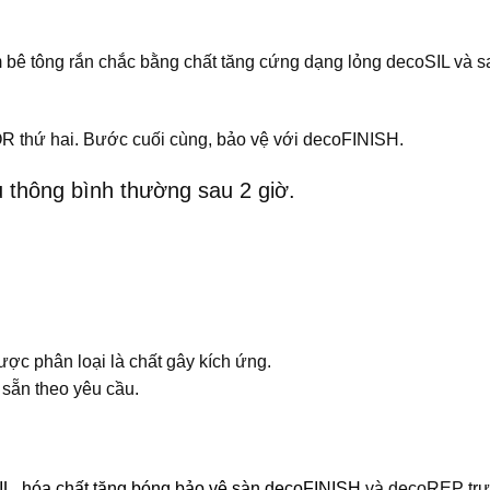
 bê tông rắn chắc bằng chất tăng cứng dạng lỏng decoSIL và s
R thứ hai. Bước cuối cùng, bảo vệ với decoFINISH.
u thông bình thường sau 2 giờ.
c phân loại là chất gây kích ứng.
 sẵn theo yêu cầu.
IL
,
hóa chất tăng bóng bảo vệ sàn decoFINISH
và decoREP trư