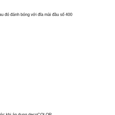
au đó đánh bóng với đĩa mài đầu số 400
ớc khi áp dụng decoCOLOR.