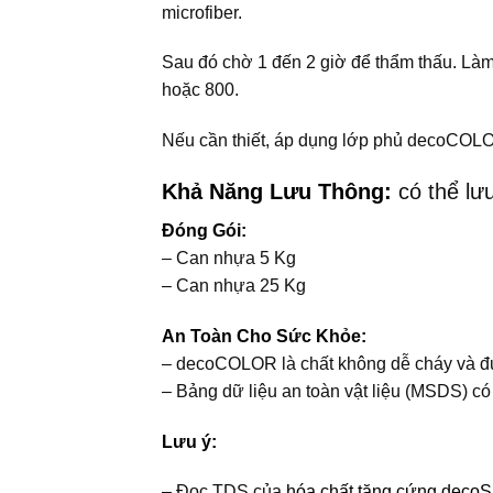
microfiber.
Sau đó chờ 1 đến 2 giờ để thẩm thấu. Làm
hoặc 800.
Nếu cần thiết, áp dụng lớp phủ decoCOLO
Khả Năng Lưu Thông:
có thể lư
Đóng Gói:
– Can nhựa 5 Kg
– Can nhựa 25 Kg
An Toàn Cho Sức Khỏe:
– decoCOLOR là chất không dễ cháy và đượ
– Bảng dữ liệu an toàn vật liệu (MSDS) có
Lưu ý:
– Đọc TDS của
hóa chất tăng cứng decoS