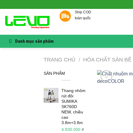
Skip
to
Ship COD
content
toàn quốc
Danh mục sản phẩm
TRANG CHỦ
/
HÓA CHẤT SÀN BÊ
SẢN PHẨM
Thang nhôm
rút đôi
SUMIKA
SK760D
NEW, chiều
cao
3.8m+3.8m
4.830.000
₫