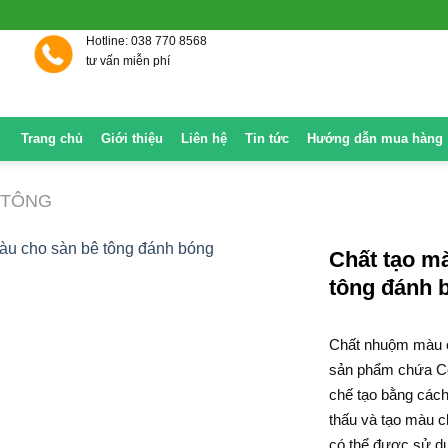
Hotline: 038 770 8568
tư vấn miễn phí
Trang chủ
Giới thiệu
Liên hệ
Tin tức
Hướng dẫn mua hàng
 TÔNG
Chất tạo m
tông đánh
Chất nhuộm màu 
sản phẩm chứa Col
chế tạo bằng các
thấu và tạo màu c
có thể được sử dụ