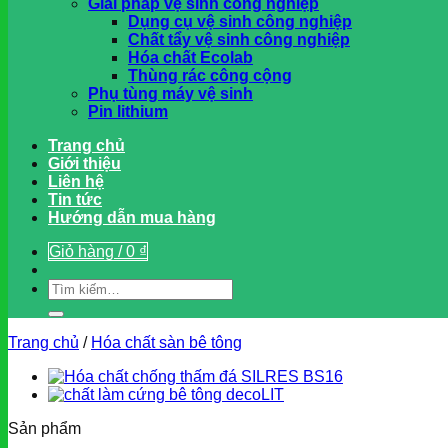
Giải pháp vệ sinh công nghiệp
Dụng cụ vệ sinh công nghiệp
Chất tẩy vệ sinh công nghiệp
Hóa chất Ecolab
Thùng rác công cộng
Phụ tùng máy vệ sinh
Pin lithium
Trang chủ
Giới thiệu
Liên hệ
Tin tức
Hướng dẫn mua hàng
Giỏ hàng /
0
₫
Tìm
kiếm:
Trang chủ
/
Hóa chất sàn bê tông
Sản phẩm