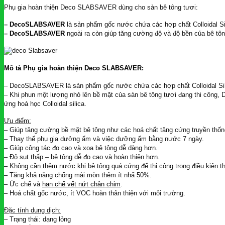
Phụ gia hoàn thiện Deco SLABSAVER dùng cho sàn bê tông tươi:
– DecoSLABSAVER
là sản phẩm gốc nước chứa các hợp chất Colloidal Sil
– DecoSLABSAVER
ngoài ra còn giúp tăng cường độ và độ bền của bê tông
Mô tả Phụ gia hoàn thiện Deco SLABSAVER:
– DecoSLABSAVER là sản phẩm gốc nước chứa các hợp chất Colloidal Sili
– Khi phun một lượng nhỏ lên bề mặt của sàn bê tông tươi đang thi côn
ứng hoá học Colloidal silica.
Ưu điểm:
– Giúp tăng cường bề mặt bê tông như các hoá chất tăng cứng truyền thốn
– Thay thế phụ gia dưởng ẩm và việc dưỡng ẩm bằng nước 7 ngày.
– Giúp công tác đo cao và xoa bê tông dễ dàng hơn.
– Độ sụt thấp – bê tông dễ đo cao và hoàn thiện hơn.
– Không cần thêm nước khi bê tông quá cứng để thi công trong điều kiện thờ
– Tăng khả năng chống mài mòn thêm ít nhấ 50%.
– Ức chế và
hạn chế vết nứt chân chim
.
– Hoá chất gốc nước, ít VOC hoàn thân thiện với môi trường.
Đặc tính dung dịch:
– Trạng thái: dạng lỏng