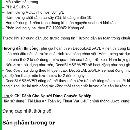
– Màu sắc: nâu trong
– PH: 4.5 đến 5
– Hàm lượng VOC: nhỏ hơn 50mg/L
– Hàm lượng chất rắn sau sấy (%): khoảng 5 đến 10.
– Hạn sử dụng: 1 năm trong thùng kín còn nguyên seal nơi khô ráo.
– Phân loại nguy hại theo EC 1999/45: Không có.
Trước khi sử dụng cần đọc trước thông tin “Hướng dẫn an toàn trong chuẩn b
Hướng dẫn thi công
: phụ gia hoàn thiện DecoSLABSAVER nên thi công bằ
– Lần phủ đầu tiên là trước quá trình xoa bằng chảo sắt. Hàm lượng sử dụ
– Lần phủ thứ 2 là sử dụng trước quá trình xoa bằng lưỡi xoa. Hàm lượng
– Nếu được sử dụng như trên, DecoSLABSAVER sẽ hoạt động như phụ gia là
– Nếu được sử dụng theo khuyến cáo, DecoSLABSAVER sẽ hoạt động như p
gió, độ ẩm thấp), nên tưới nước từ 2 đến 3 ngày.
– DecoSLABSAVER cũng có thể thay thế nước trên bê tông sắp ninh kết kh
tăng cứng đạt lại tính công tác đồng thời tăng chất lượng của sàn bê tông s
Lưu ý
: Chỉ Dành Cho Người Dùng Chuyên Nghiệp
Hãy sử dụng ” Tài Liệu An Toàn Kỹ Thuật Vật Liệu” chính thống được cung 
Đang cập nhật thông số.
Sản phẩm tương tự