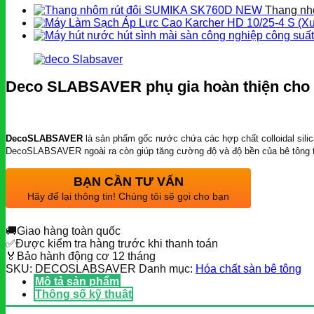
Thang nh
Deco SLABSAVER phụ gia hoàn thiện cho 
DecoSLABSAVER
là sản phẩm gốc nước chứa các hợp chất colloidal silic
DecoSLABSAVER ngoài ra còn giúp tăng cường độ và độ bền của bê tông từ
BẠN CẦN TƯ VẤN
Hãy để lại thông tin! Chúng tôi sẽ gọi cho bạn
🚚
Giao hàng toàn quốc
✅
Được kiểm tra hàng trước khi thanh toán
🏅
Bảo hành động cơ 12 tháng
SKU:
DECOSLABSAVER
Danh mục:
Hóa chất sàn bê tông
Mô tả sản phẩm
Thông số kỹ thuật