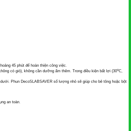
oảng 45 phút để hoàn thiện công việc.
o
không có gió), không cần dưỡng ẩm thêm. Trong điều kiện bất lợi (30
C,
bên dưới. Phun DecoSLABSAVER số lượng nhỏ sẽ giúp cho bê tông hoặc bột
ụng an toàn.