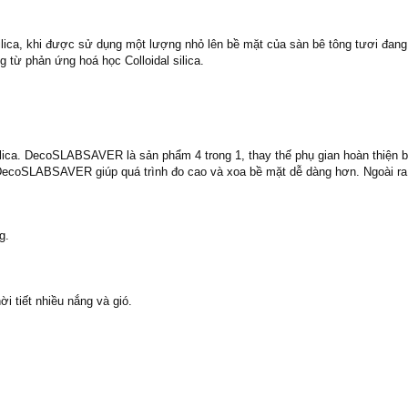
ica, khi được sử dụng một lượng nhỏ lên bề mặt của sàn bê tông tươi đang 
 từ phản ứng hoá học Colloidal silica.
ca. DecoSLABSAVER là sản phẩm 4 trong 1, thay thế phụ gian hoàn thiện b
g, DecoSLABSAVER giúp quá trình đo cao và xoa bề mặt dễ dàng hơn. Ngoài
g.
i tiết nhiều nắng và gió.