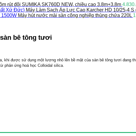
ôm rút đôi SUMIKA SK760D NEW, chiều cao 3.8m+3.8m
4.830
Máy Làm Sạch Áp Lực Cao Karcher HD 10/25-4 S 
Máy hút nước mài sàn công nghiệp thùng chứa 220L
1
sàn bê tông tươi
a, khi được sử dụng một lượng nhỏ lên bề mặt của sàn bê tông tươi đang thi
 phản ứng hoá học Colloidal silica.