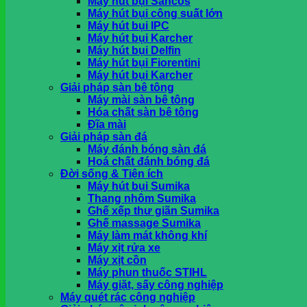
Máy hút bụi Sancos
khi nhận hàng tại HCM
Máy hút bụi công suất lớn
Máy hút bụi IPC
Máy hút bụi Karcher
Máy hút bụi Delfin
Máy hút bụi Fiorentini
Máy hút bụi Karcher
Giải pháp sàn bê tông
Máy mài sàn bê tông
Hóa chất sàn bê tông
Đĩa mài
Giải pháp sàn đá
Máy đánh bóng sàn đá
Hoá chất đánh bóng đá
Đời sống & Tiện ích
Máy hút bụi Sumika
Thang nhôm Sumika
Ghế xếp thư giãn Sumika
Ghế massage Sumika
Máy làm mát không khí
Máy xịt rửa xe
Máy xịt cồn
Máy phun thuốc STIHL
Máy giặt, sấy công nghiệp
Máy quét rác công nghiệp