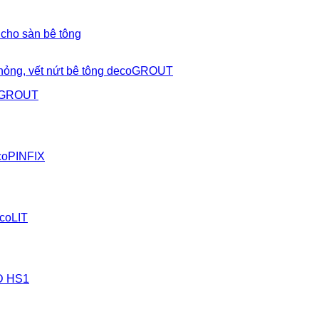
 cho sàn bê tông
coGROUT
ecoPINFIX
coLIT
OD HS1