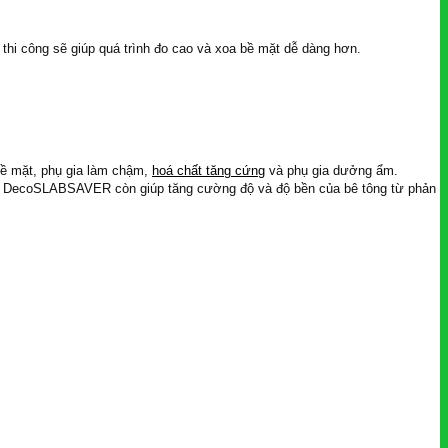
thi công sẽ giúp quá trình đo cao và xoa bề mặt dễ dàng hơn.
ề mặt, phụ gia làm chậm,
hoá chất tăng cứng
và phụ gia dưởng ẩm.
 ra DecoSLABSAVER còn giúp tăng cường độ và độ bền của bê tông từ phản