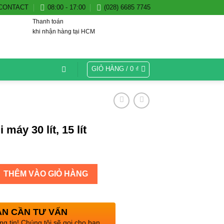
CONTACT
08:00 - 17:00
(028) 6685 7745
Thanh toán
khi nhận hàng tại HCM
GIỎ HÀNG /
0
₫
 máy 30 lít, 15 lít
THÊM VÀO GIỎ HÀNG
N CẦN TƯ VẤN
ng tin! Chúng tôi sẽ gọi cho bạn