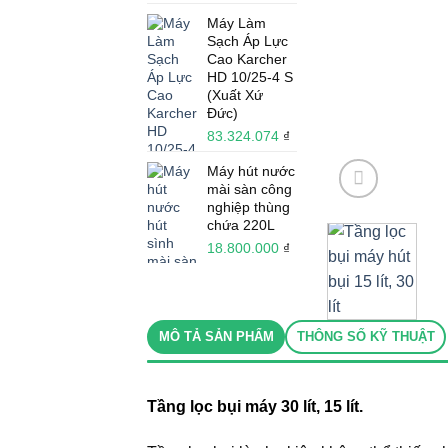
Máy Làm
Sạch Áp Lực
Cao Karcher
HD 10/25-4 S
(Xuất Xứ
Đức)
83.324.074
₫
Máy hút nước
mài sàn công
nghiệp thùng
chứa 220L
18.800.000
₫
MÔ TẢ SẢN PHẨM
THÔNG SỐ KỸ THUẬT
Tầng lọc bụi máy 30 lít, 15 lít.