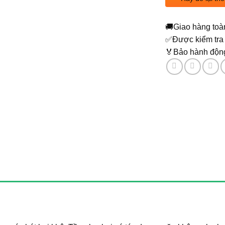
🚚
Giao hàng toà
✅
Được kiểm tra 
🏅
Bảo hành động