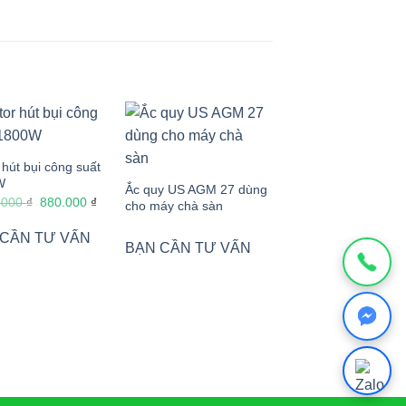
hút bụi công suất
W
Ắc quy US AGM 27 dùng
Giá
Giá
.000
₫
880.000
₫
cho máy chà sàn
gốc
hiện
là:
tại
 CẦN TƯ VẤN
1.050.000 ₫.
là:
BẠN CẦN TƯ VẤN
880.000 ₫.
Ắc quy khô TNE 12V
125Ah dùng cho xe l
sàn ngồi lái
BẠN CẦN TƯ VẤ