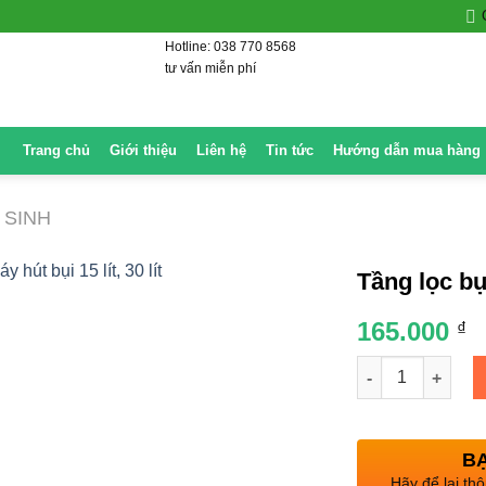
Hotline: 038 770 8568
tư vấn miễn phí
Trang chủ
Giới thiệu
Liên hệ
Tin tức
Hướng dẫn mua hàng
 SINH
Tầng lọc bụi
165.000
₫
Số lượng
BẠ
Hãy để lại thô