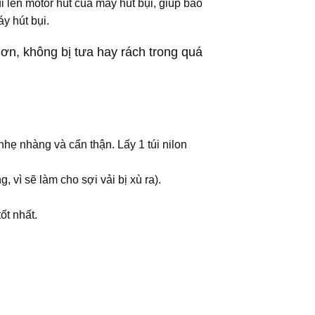
i lên motor hút của máy hút bụi, giúp bảo
y hút bụi.
 hơn, không bị tưa hay rách trong quá
nhẹ nhàng và cẩn thận. Lấy 1 túi nilon
vì sẽ làm cho sợi vải bị xù ra).
ốt nhất.