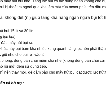
ho máy hút bụi khô. Tầng lọc bụi có tác dụng ngăn không cho bụ
 bị thoát ra ngoài qua khe làm mát của motor phía trên đầu má
 vải không dệt (nỉ) giúp tăng khả năng ngăn ngừa bụi tốt
bụi 15 lít và 30 lít:
 lọc bụi)
 đầu máy hút bụi ra.
 vì lúc này bụi bám khá nhiều xung quanh tầng lọc nên phải thật 
 giũ nhẹ cho bụi rơi vào túi.
à phòng, dùng bàn chải mềm chà nhẹ (không dùng bàn chải cứng, 
khô rồi mới đem sử dụng tiếp.
 thì nên thay mới, để đảm bảo cho máy hút bụi đạt được lực hút t
ấn và hỗ trợ :