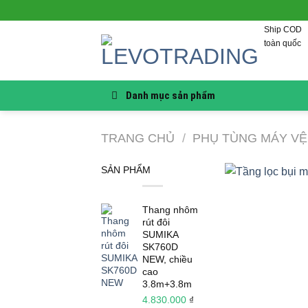
Skip
to
Ship COD
content
toàn quốc
Danh mục sản phẩm
TRANG CHỦ
/
PHỤ TÙNG MÁY VỆ
SẢN PHẨM
Thang nhôm
rút đôi
SUMIKA
SK760D
NEW, chiều
cao
3.8m+3.8m
4.830.000
₫