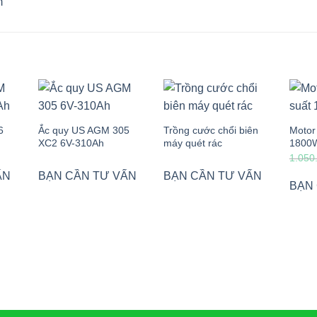
m
6
Ắc quy US AGM 305
Trồng cước chổi biên
Motor 
XC2 6V-310Ah
máy quét rác
1800
1.050
ẤN
BẠN CẦN TƯ VẤN
BẠN CẦN TƯ VẤN
BẠN