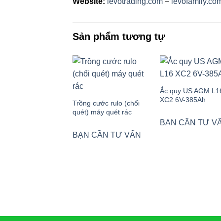
Website:
levotrading.com
–
levofamily.co
Sản phẩm tương tự
Ắc quy US AGM L1
XC2 6V-385Ah
Trồng cước rulo (chổi
quét) máy quét rác
BẠN CẦN TƯ V
BẠN CẦN TƯ VẤN