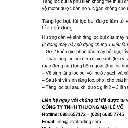
Tầng lọc bụi là phụ kiện không thể thiếu c
vệ motor được bền hơn. Ngăn không cho bụi
Tầng lọc bụi, túi lọc bụi được làm từ
trình sử dụng.
Hướng dẫn vệ sinh tầng lọc bụi của máy hút 
(2 dòng máy này sử dụng chung 1 kiểu tầng
– Gỡ 2 khóa giữ phần đầu máy hút bụi, lấy
– Tháo tầng lọc bụi đem đi vệ sinh (lưu ý,
(bao đựng rác) lồng bên ngoài tầng lọc bụi,
– Vệ sinh tầng lọc bụi với nước sạch và x
– Sau khi vệ sinh tầng lọc, phơi cho thật 
– Tầng lọc bụi sau khi được giặt 2 – 3 lần
Liên hệ ngay với chúng tôi để được tư v
CÔNG TY TNHH THƯƠNG MẠI LÊ VÕ
Hotline: 0981657172 – (028) 6685 7745
Email:
info@levotrading.com