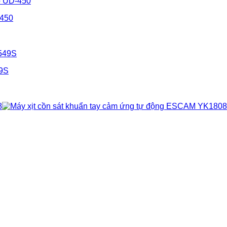
-450
49S