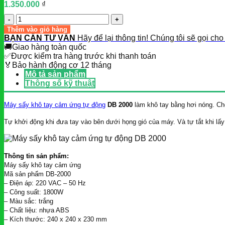
1.350.000
₫
Số
lượng
Thêm vào giỏ hàng
BẠN CẦN TƯ VẤN
Hãy để lại thông tin! Chúng tôi sẽ gọi cho
🚚
Giao hàng toàn quốc
✅
Được kiểm tra hàng trước khi thanh toán
🏅
Bảo hành động cơ 12 tháng
Mô tả sản phẩm
Thông số kỹ thuật
Máy sấy khô tay cảm ứng tự động
DB 2000
làm khô tay bằng hơi nóng.
Ch
Tự khởi động khi đưa tay vào bên dưới họng gió của máy. Và tự tắt khi lấy ta
Thông tin sản phẩm:
Máy sấy khô tay cảm ứng
Mã sản phẩm DB-2000
– Điện áp: 220 VAC – 50 Hz
– Công suất: 1800W
– Màu sắc: trắng
– Chất liệu: nhựa ABS
– Kích thước: 240 x 240 x 230 mm