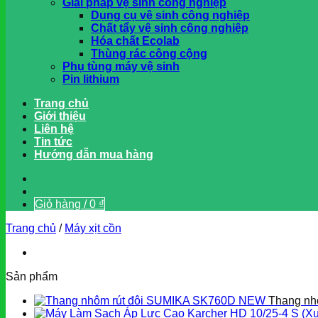
Giải pháp vệ sinh công nghiệp
Dụng cụ vệ sinh công nghiệp
Chất tẩy vệ sinh công nghiệp
Hóa chất Ecolab
Thùng rác công cộng
Phụ tùng máy vệ sinh
Pin lithium
Trang chủ
Giới thiệu
Liên hệ
Tin tức
Hướng dẫn mua hàng
Giỏ hàng /
0
₫
Trang chủ
/
Máy xịt cồn
Sản phẩm
Thang nh