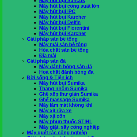
Máy hút bụi Sancos
khi nhận hàng tại HCM
Máy hút bụi công suất lớn
Máy hút bụi IPC
Máy hút bụi Karcher
Giỏ hàng
Máy hút bụi Delfin
Máy hút bụi Fiorentini
Chưa có sản phẩm trong giỏ hàng.
Máy hút bụi Karcher
Giải pháp sàn bê tông
Máy mài sàn bê tông
Hóa chất sàn bê tông
Đĩa mài
Giải pháp sàn đá
Máy đánh bóng sàn đá
Hoá chất đánh bóng đá
Đời sống & Tiện ích
Máy hút bụi Sumika
Thang nhôm Sumika
Ghế xếp thư giãn Sumika
Ghế massage Sumika
Máy làm mát không khí
Máy xịt rửa xe
Máy xịt cồn
Máy phun thuốc STIHL
Máy giặt, sấy công nghiệp
Máy quét rác công nghiệp