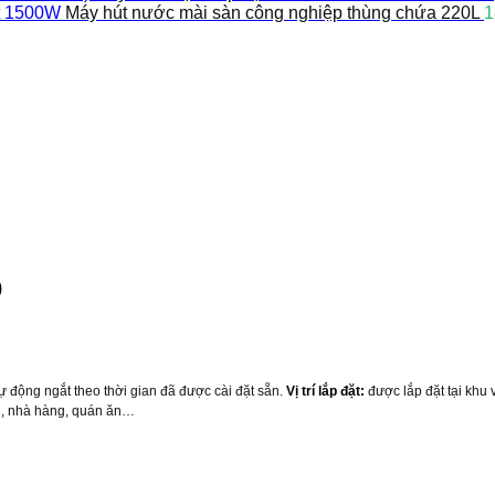
Máy hút nước mài sàn công nghiệp thùng chứa 220L
1
0
tự động ngắt theo thời gian đã được cài đặt sẵn.
Vị trí lắp đặt:
được lắp đặt tại khu 
ni, nhà hàng, quán ăn…