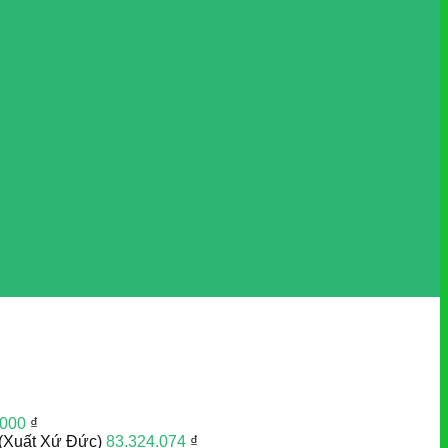
.000
₫
(Xuất Xứ Đức)
83.324.074
₫