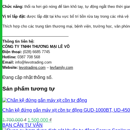
Chức năng:
thổi ra hơi gió nóng để làm khô tay, tự động ngắt theo thời gi
Vị trí lắp đặt:
được lắp đặt tại khu vực bố trí bồn rửa tay trong các nhà vệ
Thích hợp cho các trung tâm thương mại, bệnh viện, trường học, văn phòng
—————————————————–
Thông tin liên hệ:
CÔNG TY TNHH THƯƠNG MẠI LÊ VÕ
Điện thoại:
(028) 6685 7745
Hotline:
0387 708 568
Email:
info@levotrading.com
Website:
levotrading.com
–
levfamily.com
Đang cập nhật thông số.
Sản phẩm tương tự
Chân kệ đứng gắn máy xịt cồn tự động GUD-1000BT, UD-450
Giá
Giá
1.700.000
₫
1.500.000
₫
gốc
hiện
BẠN CẦN TƯ VẤN