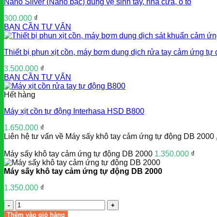
Nano Silver (Nano bạc) dùng vệ sinh tay, nhà cửa, ô tô
1.300.000 ₫.
300.000
₫
BẠN CẦN TƯ VẤN
Thiết bị phun xịt cồn, máy bơm dung dịch rửa tay cảm ứng 
3.500.000
₫
BẠN CẦN TƯ VẤN
Hết hàng
Máy xịt cồn tự động Interhasa HSD B800
1.650.000
₫
Liên hệ tư vấn về Máy sấy khô tay cảm ứng tự động DB 2000
Máy sấy khô tay cảm ứng tự động DB 2000
1.350.000
₫
Máy sấy khô tay cảm ứng tự động DB 2000
1.350.000
₫
Số
lượng
Thêm vào giỏ hàng