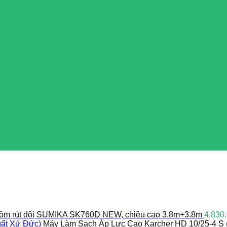
ôm rút đôi SUMIKA SK760D NEW, chiều cao 3.8m+3.8m
4.830
Máy Làm Sạch Áp Lực Cao Karcher HD 10/25-4 S 