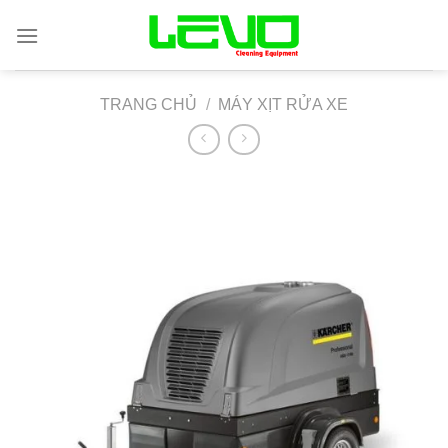
Skip
to
content
TRANG CHỦ
/
MÁY XỊT RỬA XE