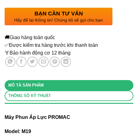
BẠN CẦN TƯ VẤN
Hãy để lại thông tin! Chúng tôi sẽ gọi cho bạn
🚚
Giao hàng toàn quốc
✅
Được kiểm tra hàng trước khi thanh toán
🏅
Bảo hành động cơ 12 tháng
MÔ TẢ SẢN PHẨM
THÔNG SỐ KỸ THUẬT
Máy Phun Áp Lực PROMAC
Model:
M19